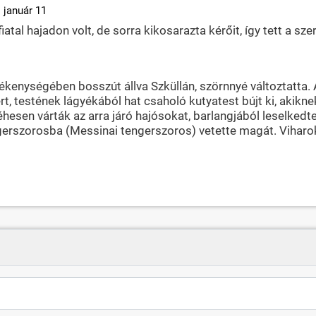
 január 11
fiatal hajadon volt, de sorra kikosarazta kérőit, így tett a s
ltékenységében bosszút állva Szküllán, szörnnyé változtatta
 ért, testének lágyékából hat csaholó kutyatest bújt ki, akikn
 éhesen várták az arra járó hajósokat, barlangjából leselked
 tengerszorosba (Messinai tengerszoros) vetette magát. Vihar