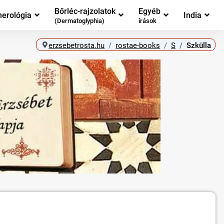
Bőrléc-rajzolatok
Egyéb
erológia
India
(Dermatoglyphia)
írások
erzsebetrosta.hu
rostae-books
S
Szkülla