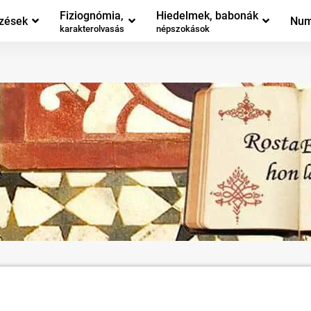
Fiziognómia,
Hiedelmek, babonák
zések
Num
karakterolvasás
népszokások