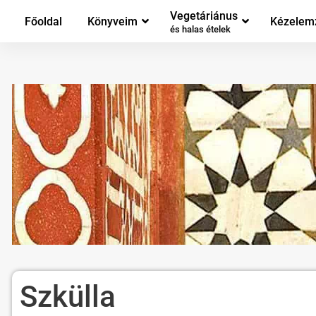
Vegetáriánus
Főoldal
Könyveim
Kézelem
és halas ételek
Szkülla