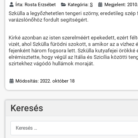
Írta:
Rosta Erzsébet
Kategória:
S
Megjelent: 2010.
Szkülla a legyőzhetetlen tengeri szörny, eredetileg szép 
varázslónőhöz fordult segítségért.
Kirké azonban az isten szerelméért epekedett, ezért fé
vizét, ahol Szkülla fürödni szokott, s amikor az a vízhez
fejenként három fogsora lett. Szkülla kutyafejei örökké
elrémisztette, hogy végül az Itália és Szicília közötti
szirtekhez vágódó hullámok moraját.
Módosítás: 2022. október 18
Keresés
Keresés