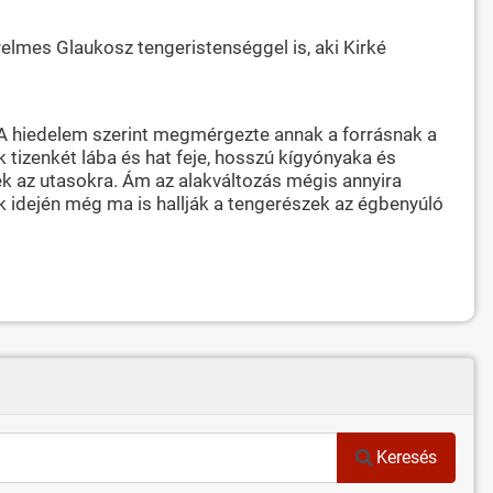
zerelmes Glaukosz tengeristenséggel is, aki Kirké
. A hiedelem szerint megmérgezte annak a forrásnak a
ek tizenkét lába és hat feje, hosszú kígyónyaka és
tek az utasokra. Ám az alakváltozás mégis annyira
ok idején még ma is hallják a tengerészek az égbenyúló
Keresés