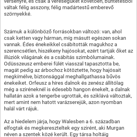
versenyre, és csak a vereségüket követően, büntetésből
váltak félig asszony, félig madártestű emberevő
szörnyekké.
Számuk a különböző forrásokban változó: van, ahol
csak ketten vagy hárman, míg másutt egészen sokan
vannak. Édes énekeikkel csábították magukhoz a
szerencsétlen, hiszékeny hajósokat, ezért tartják őket az
illúziók világának és a csábítás szimbólumainak.
Odüsszeusz emberei fülét viasszal tapasztotta be,
magát pedig az árbochoz kötöztette, hogy hajósait
megkímélve, biztonsággal meghallgathassa bűvös
énekeiket. Orfeusz a híres dalnok és zenész állítólag
még a sziréneknél is édesebb hangon énekelt, a dalnak
hallatán azok a tengerbe ugrottak, és sziklává változtak,
mert amint nem hatott varázserejük, azon nyomban
halál várt rájuk.
Az a hiedelem járja, hogy Walesben a 6. században
elfogtak és megkereszteltek egy szirént, aki Murgan
néven a szentek közé került. Egy társa holtáig