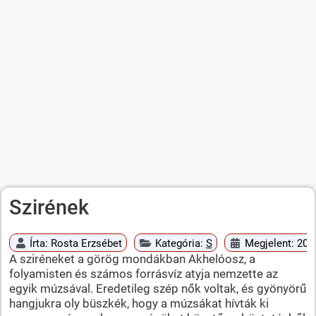
Szirének
Írta:
Rosta Erzsébet
Kategória:
S
Megjelent: 2010
A sziréneket a görög mondákban Akhelóosz, a
folyamisten és számos forrásvíz atyja nemzette az
egyik múzsával. Eredetileg szép nők voltak, és gyönyörű
hangjukra oly büszkék, hogy a múzsákat hívták ki