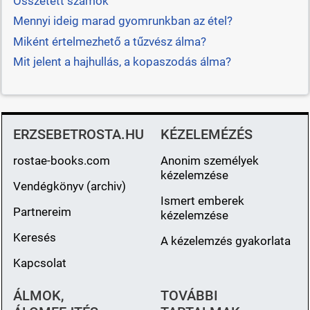
Összetett számok
Mennyi ideig marad gyomrunkban az étel?
Miként értelmezhető a tűzvész álma?
Mit jelent a hajhullás, a kopaszodás álma?
ERZSEBETROSTA.HU
KÉZELEMÉZÉS
rostae-books.com
Anonim személyek
kézelemzése
Vendégkönyv (archiv)
Ismert emberek
Partnereim
kézelemzése
Keresés
A kézelemzés gyakorlata
Kapcsolat
ÁLMOK,
TOVÁBBI