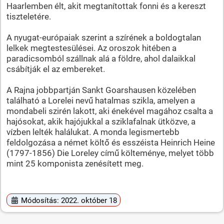
Haarlemben élt, akit megtanítottak fonni és a kereszt
tiszteletére.
A nyugat-európaiak szerint a szírének a boldogtalan
lelkek megtestesülései. Az oroszok hitében a
paradicsomból szállnak alá a földre, ahol dalaikkal
csábítják el az embereket.
A Rajna jobbpartján Sankt Goarshausen közelében
található a Lorelei nevű hatalmas szikla, amelyen a
mondabeli szirén lakott, aki énekével magához csalta a
hajósokat, akik hajójukkal a sziklafalnak ütközve, a
vízben lelték halálukat. A monda legismertebb
feldolgozása a német költő és esszéista Heinrich Heine
(1797-1856) Die Loreley című költeménye, melyet több
mint 25 komponista zenésített meg.
Módosítás: 2022. október 18