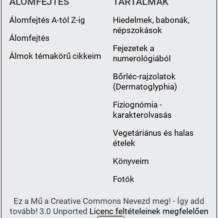
ÁLOMFEJTÉS
TARTALMAK
Álomfejtés A-tól Z-ig
Hiedelmek, babonák,
népszokások
Álomfejtés
Fejezetek a
Álmok témakörű cikkeim
numerológiából
Bőrléc-rajzolatok
(Dermatoglyphia)
Fiziognómia -
karakterolvasás
Vegetáriánus és halas
ételek
Könyveim
Fotók
Ez a Mű a Creative Commons Nevezd meg! - Így add
tovább! 3.0 Unported
Licenc feltételeinek megfelelően