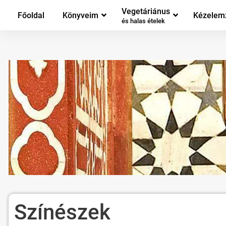
Vegetáriánus
Főoldal
Könyveim
Kézelem
és halas ételek
Színészek