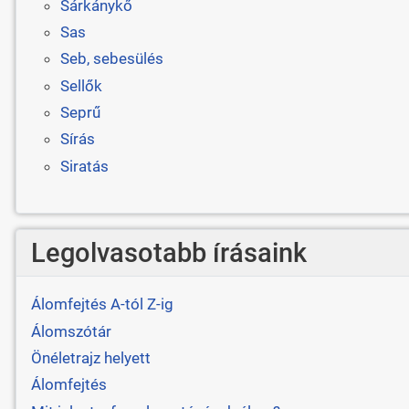
Sárkánykő
Sas
Seb, sebesülés
Sellők
Seprű
Sírás
Siratás
Legolvasotabb írásaink
Álomfejtés A-tól Z-ig
Álomszótár
Önéletrajz helyett
Álomfejtés