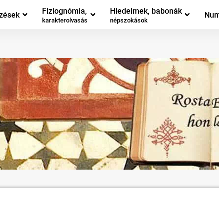
Fiziognómia,
Hiedelmek, babonák
zések
Num
karakterolvasás
népszokások