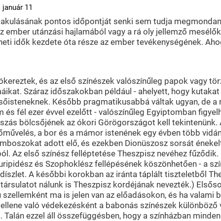
 január 11
alakulásának pontos időpontját senki sem tudja megmondani.
n az ember utánzási hajlamából vagy a rá oly jellemző mesél
éneti idők kezdete óta része az ember tevékenységének. Ahogy
ökereztek, és az első színészek valószínűleg papok vagy tör
áikat. Száraz időszakokban például - ahelyett, hogy kutakat
 esőisteneknek. Később pragmatikusabbá váltak ugyan, de a 
és fél ezer évvel ezelőtt - valószínűleg Egyiptomban figye
játszás bölcsőjének az ókori Görögországot kell tekintenünk
művelés, a bor és a mámor istenének egy évben több vidám,
hüramboszokat adott elő, és ezekben Dionüszosz sorsát énekel
 Az első színész felléptetése Theszpisz nevéhez fűződik. Err
uripidész és Szophoklész fellépésének köszönhetően - a szí
díszlet. A későbbi korokban az iránta táplált tiszteletből T
ársulatot nálunk is Theszpisz kordéjának nevezték.) Elsősorb
zellemként ma is jelen van az előadásokon, és ha valami ba
z ellene való védekezésként a babonás színészek különböző
Talán ezzel áll összefüggésben, hogy a színházban minden 