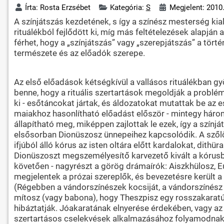
Írta:
Rosta Erzsébet
Kategória:
S
Megjelent: 2010.
A színjátszás kezdetének, s így a színész mesterség ki
rituálékból fejlődött ki, míg más feltételezések alapjá
férhet, hogy a „színjátszás” vagy „szerepjátszás” a tört
természete és az előadók szerepe.
Az első előadások kétségkívül a vallásos rituálékban gy
benne, hogy a rituális szertartások megoldják a problém
ki - esőtáncokat jártak, és áldozatokat mutattak be az
maiakhoz hasonlítható előadást először - mintegy három 
állapítható meg, miképpen zajlottak le ezek, így a szín
elsősorban Dionüszosz ünnepeihez kapcsolódik. A szőlő
ifjúból álló kórus az isten oltára előtt kardalokat, dit
Dionüszoszt megszemélyesítő karvezető kivált a kórusból.
követően - nagyrészt a görög drámaírók: Aiszkhülosz, E
megjelentek a prózai szereplők, és bevezetésre került a 
(Régebben a vándorszínészek kocsiját, a vándorszínész t
mítosz (vagy babona), hogy Theszpisz egy rosszakaratú s
hibáztatják. Jóakaratának elnyerése érdekében, vagy a
szertartásos cselekvések alkalmazásához folyamodnak. 