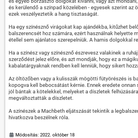
és egyéb borzasztó dolgokat kívánni, vagy azt mondani
és kerülendő a színpad közelében - egyesek szerint az öl
ezek veszélyeztetik a hang tisztaságát.
Ha egy színésznő virágokat kap ajándékba, kitűzhet belő
balszerencsét hoz számára, ezért használnak helyette m
étellel sem ajánlatos szerepelniük. A hamis dolgokkal 
Ha a színész vagy színésznő észrevesz valakinek a ruháján
szerződést jelez előre, és azt mondják, hogy ez a mági
kabalatárgyaknak rendben kell lenniük, hogy sikert hozza
Az öltözőben vagy a kulisszák mögötti fütyörészés is bal
kopogva kell bebocsátást kérnie. Ennek eredete onnan 
jól bántak a kötelekkel, melyeket a díszletek felhúzásár
megváltoztatták a díszletet.
A színészek a Machbeth eljátszását tekintik a legbalsz
hivatkozva beszélnek róla.
Módosítás: 2022. október 18