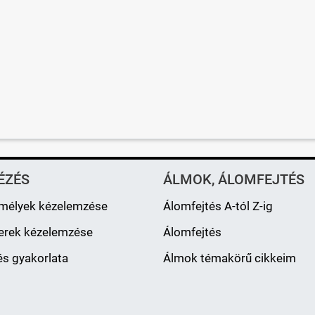
ÉZÉS
ÁLMOK, ÁLOMFEJTÉS
mélyek kézelemzése
Álomfejtés A-tól Z-ig
erek kézelemzése
Álomfejtés
s gyakorlata
Álmok témakörű cikkeim