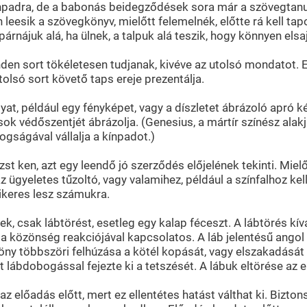
npadra, de a babonás beidegződések sora már a szövegtanu
 leesik a szövegkönyv, mielőtt felemelnék, előtte rá kell ta
árnájuk alá, ha ülnek, a talpuk alá teszik, hogy könnyen elsa
den sort tökéletesen tudjanak, kivéve az utolsó mondatot.
olsó sort követő taps ereje prezentálja.
at, például egy fényképet, vagy a díszletet ábrázoló apró k
k védőszentjét ábrázolja. (Genesius, a mártír színész alakja
gságával vállalja a kínpadot.)
st ken, azt egy leendő jó szerződés előjelének tekinti. Miel
 ügyeletes tűzoltó, vagy valamihez, például a színfalhoz kell
ikeres lesz számukra.
nek, csak lábtörést, esetleg egy kalap féceszt. A lábtörés kí
 - a közönség reakciójával kapcsolatos. A láb jelentésű angol
göny többszöri felhúzása a kötél kopását, vagy elszakadásá
t lábdobogással fejezte ki a tetszését. A lábuk eltörése az 
előadás előtt, mert ez ellentétes hatást válthat ki. Bizton