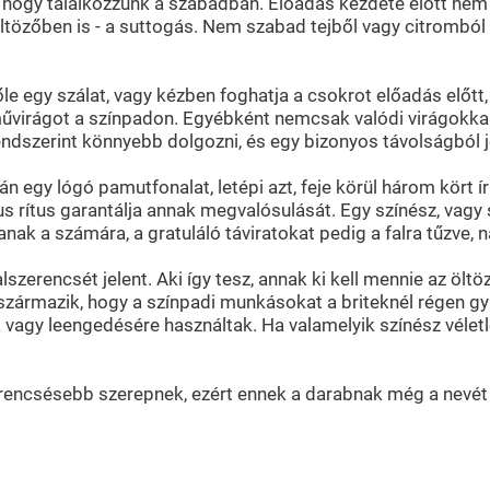
, hogy találkozzunk a szabadban. Előadás kezdete előtt nem
tözőben is - a suttogás. Nem szabad tejből vagy citromból ké
le egy szálat, vagy kézben foghatja a csokrot előadás előtt,
űvirágot a színpadon. Egyébként nemcsak valódi virágokkal, 
rendszerint könnyebb dolgozni, és egy bizonyos távolságból 
 egy lógó pamutfonalat, letépi azt, feje körül három kört ír
kus rítus garantálja annak megvalósulását. Egy színész, vag
nak a számára, a gratuláló táviratokat pedig a falra tűzve, n
szerencsét jelent. Aki így tesz, annak ki kell mennie az öltö
származik, hogy a színpadi munkásokat a briteknél régen gy
a vagy leengedésére használtak. Ha valamelyik színész véletl
erencsésebb szerepnek, ezért ennek a darabnak még a nevét