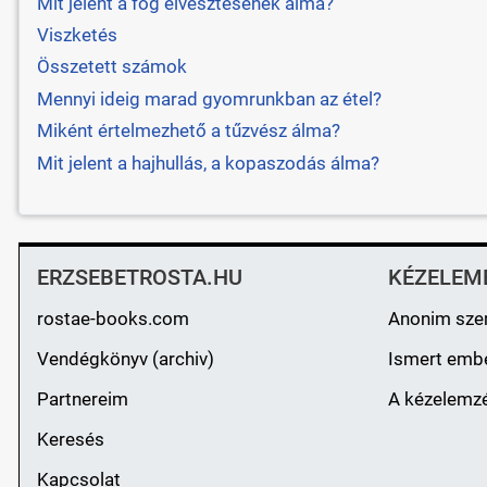
Mit jelent a fog elvesztésének álma?
Viszketés
Összetett számok
Mennyi ideig marad gyomrunkban az étel?
Miként értelmezhető a tűzvész álma?
Mit jelent a hajhullás, a kopaszodás álma?
ERZSEBETROSTA.HU
KÉZELEM
rostae-books.com
Anonim sze
Vendégkönyv (archiv)
Ismert emb
Partnereim
A kézelemzé
Keresés
Kapcsolat