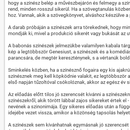
hogy a színész belép a művészbejárón és felmegy a szí
rend, minden rosszul sikerül. Ha a szövegtanulás közben
hoz. Vannak, akik a szövegkönyvet, alváshoz készülve a p
A darab próbáján a színészek arra törekednek, hogy min
mondják ki, mivel a produkció sikerét vagy bukását az ut
A babonás színészek jelmezükbe valamilyen kabala tárgy
kép a legtöbbször Genesiust, a színészek és a komédiáso
parancsára, de megtér kereszténynek, s a vértanúk boldo
Sminkelés közben, ha a színésznő fogaira egy kis ajakrúz
színésznek meg kell köpködnie valakit, ez legtöbbször az
első napján tűzoltóval csókolóznak, akkor az egész év s
Az előadás előtt tilos jó szerencsét kívánni a színészek
színészekről, akik törött lábbal zajos sikereket értek el
nevének a szinonimája. Egy sikeres előadás után a füg
idejébe vezet vissza, amikor a közönség tapsolás helyet
A színészek sem kívánhatnak egymásnak jó szerencsét az 