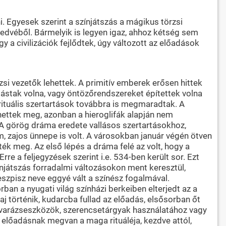
 Egyesek szerint a színjátszás a mágikus törzsi
őkedvéből. Bármelyik is legyen igaz, ahhoz kétség sem
 a civilizációk fejlődtek, úgy változott az előadások
zsi vezetők lehettek. A primitív emberek erősen hittek
 ástak volna, vagy öntözőrendszereket építettek volna
rituális szertartások továbbra is megmaradtak. A
lhettek meg, azonban a hieroglifák alapján nem
. A görög dráma eredete vallásos szertartásokhoz,
 zajos ünnepe is volt. A városokban január végén ötven
ték meg. Az első lépés a dráma felé az volt, hogy a
e a feljegyzések szerint i.e. 534-ben került sor. Ezt
njátszás forradalmi változásokon ment keresztül,
heszpisz neve eggyé vált a színész fogalmával.
an a nyugati világ színházi berkeiben elterjedt az a
j történik, kudarcba fullad az előadás, elsősorban őt
 varázseszközök, szerencsetárgyak használatához vagy
előadásnak megvan a maga rituáléja, kezdve attól,