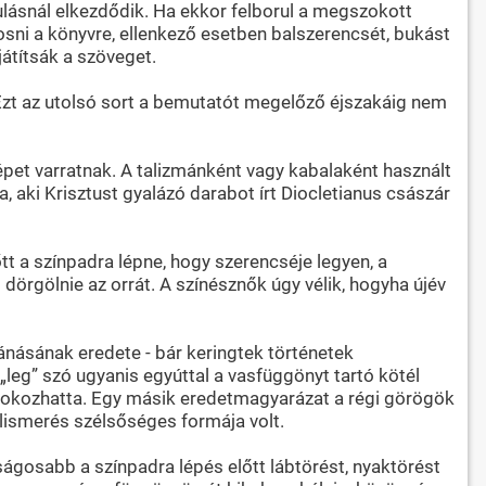
lásnál elkezdődik. Ha ekkor felborul a megszokott
posni a könyvre, ellenkező esetben balszerencsét, bukást
játítsák a szöveget.
 Ezt az utolsó sort a bemutatót megelőző éjszakáig nem
épet varratnak. A talizmánként vagy kabalaként használt
, aki Krisztust gyalázó darabot írt Diocletianus császár
őtt a színpadra lépne, hogy szerencséje legyen, a
 dörgölnie az orrát. A színésznők úgy vélik, hogyha újév
vánásának eredete - bár keringtek történetek
 „leg” szó ugyanis egyúttal a vasfüggönyt tartó kötél
t okozhatta. Egy másik eredetmagyarázat a régi görögök
elismerés szélsőséges formája volt.
ságosabb a színpadra lépés előtt lábtörést, nyaktörést