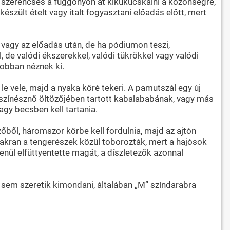
 szerencsés a függönyön át kikukucskálni a közönségre,
szült ételt vagy italt fogyasztani előadás előtt, mert
 vagy az előadás után, de ha pódiumon teszi,
de valódi ékszerekkel, valódi tükrökkel vagy valódi
jobban néznek ki.
 le vele, majd a nyaka köré tekeri. A pamutszál egy új
y színésznő öltözőjében tartott kabalababának, vagy más
agy becsben kell tartania.
zőből, háromszor körbe kell fordulnia, majd az ajtón
akran a tengerészek közül toborozták, mert a hajósok
enül elfüttyentette magát, a díszletezők azonnal
 sem szeretik kimondani, általában „M” színdarabra