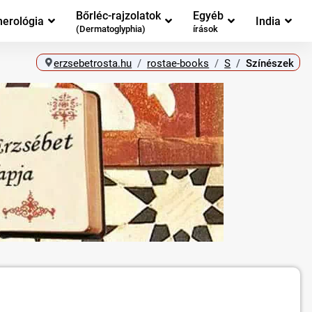
Bőrléc-rajzolatok
Egyéb
erológia
India
(Dermatoglyphia)
írások
erzsebetrosta.hu
rostae-books
S
Színészek