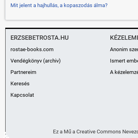
Mit jelent a hajhullás, a kopaszodás álma?
ERZSEBETROSTA.HU
KÉZELEM
rostae-books.com
Anonim sze
Vendégkönyv (archiv)
Ismert emb
Partnereim
A kézelemzé
Keresés
Kapcsolat
Ez a Mű a Creative Commons Nevezd 
♿