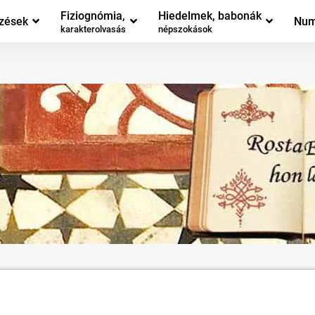
Fiziognómia,
Hiedelmek, babonák
zések
Num
karakterolvasás
népszokások