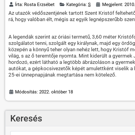
Írta:
Rosta Erzsébet
Kategória:
S
Megjelent: 2010.
Az utazók védőszentjének tartott Szent Kristóf feltehet
rá, hogy valóban élt, mégis az egyik legnépszerűbb szen
A legendák szerint az óriási termetű, 3,60 méter Kristó
szolgálatot tenni, szolgált egy királynak, majd egy ördö
közepén a könnyű teher olyan nehéz lett, hogy Kristóf me
világ, s az ő teremtője nyomta. Mint kiderült a gyermek J
hordozó, ezért látható a legtöbb ábrázoláson a gyermek 
autókat, a gépkocsivezetők képét amulettként viselik a 
25-ei ünnepnapjának megtartása nem kötelező.
Módosítás: 2022. október 18
Keresés
Keresés