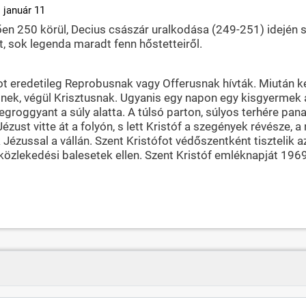
 január 11
ően 250 körül, Decius császár uralkodása (249-251) idején s
t, sok legenda maradt fenn hőstetteiről.
fot eredetileg Reprobusnak vagy Offerusnak hívták. Miután k
gnek, végül Krisztusnak. Ugyanis egy napon egy kisgyermek ar
groggyant a súly alatta. A túlsó parton, súlyos terhére pana
ézust vitte át a folyón, s lett Kristóf a szegények révésze, 
Jézussal a vállán. Szent Kristófot védőszentként tisztelik 
közlekedési balesetek ellen. Szent Kristóf emléknapját 1969-