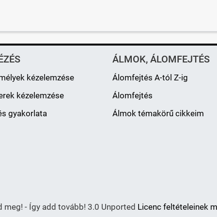
ÉZÉS
ÁLMOK, ÁLOMFEJTÉS
mélyek kézelemzése
Álomfejtés A-tól Z-ig
erek kézelemzése
Álomfejtés
s gyakorlata
Álmok témakörű cikkeim
meg! - Így add tovább! 3.0 Unported
Licenc feltételeinek 