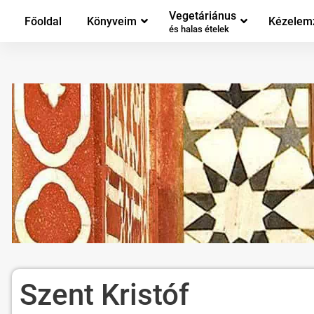
Vegetáriánus
Főoldal
Könyveim
Kézelem
és halas ételek
Szent Kristóf