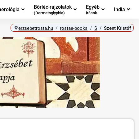
Bőrléc-rajzolatok
Egyéb
erológia
India
(Dermatoglyphia)
írások
erzsebetrosta.hu
rostae-books
S
Szent Kristóf