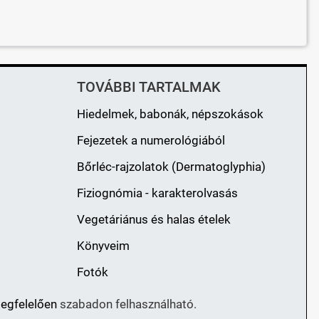
TOVÁBBI TARTALMAK
Hiedelmek, babonák, népszokások
Fejezetek a numerológiából
Bőrléc-rajzolatok (Dermatoglyphia)
Fiziognómia - karakterolvasás
Vegetáriánus és halas ételek
Könyveim
Fotók
megfelelően
szabadon felhasználható.