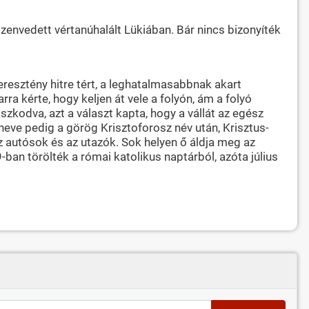
zenvedett vértanúhalált Lükiában. Bár nincs bizonyíték
eresztény hitre tért, a leghatalmasabbnak akart
ra kérte, hogy keljen át vele a folyón, ám a folyó
szkodva, azt a választ kapta, hogy a vállát az egész
a neve pedig a görög Krisztoforosz név után, Krisztus-
az autósok és az utazók. Sok helyen ő áldja meg az
ban törölték a római katolikus naptárból, azóta július