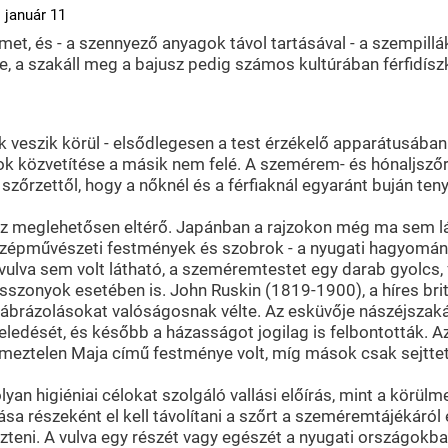
 január 11
lmet, és - a szennyező anyagok távol tartásával - a szempill
e, a szakáll meg a bajusz pedig számos kultúrában férfidíszk
ek veszik körül - elsődlegesen a test érzékelő apparátusában
monok közvetítése a másik nem felé. A szemérem- és hónaljs
szőrzettől, hogy a nőknél és a férfiaknál egyaránt buján ten
hez meglehetősen eltérő. Japánban a rajzokon még ma sem l
a szépművészeti festmények és szobrok - a nyugati hagyomány
ulva sem volt látható, a szeméremtestet egy darab gyolcs, fü
sszonyok esetében is. John Ruskin (1819-1900), a híres brit
 ábrázolásokat valóságosnak vélte. Az esküvője nászéjszakáj
özeledését, és később a házasságot jogilag is felbontották.
eztelen Maja című festménye volt, míg mások csak sejttet
yan higiéniai célokat szolgáló vallási előírás, mint a körü
ása részeként el kell távolítani a szőrt a szeméremtájékáró
zteni. A vulva egy részét vagy egészét a nyugati országokba