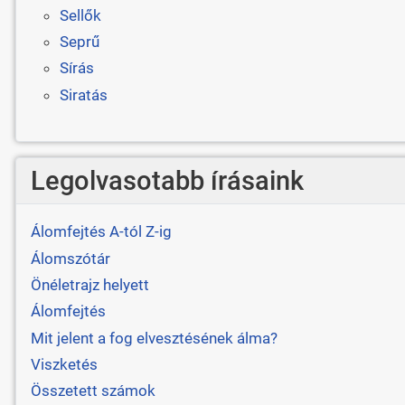
Sellők
Seprű
Sírás
Siratás
Legolvasotabb írásaink
Álomfejtés A-tól Z-ig
Álomszótár
Önéletrajz helyett
Álomfejtés
Mit jelent a fog elvesztésének álma?
Viszketés
Összetett számok