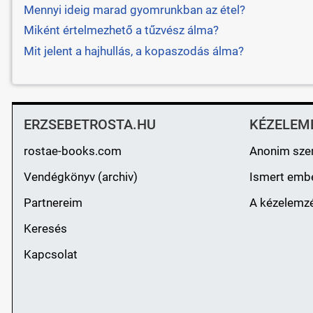
Mennyi ideig marad gyomrunkban az étel?
Miként értelmezhető a tűzvész álma?
Mit jelent a hajhullás, a kopaszodás álma?
ERZSEBETROSTA.HU
KÉZELEM
rostae-books.com
Anonim sze
Vendégkönyv (archiv)
Ismert emb
Partnereim
A kézelemzé
Keresés
Kapcsolat