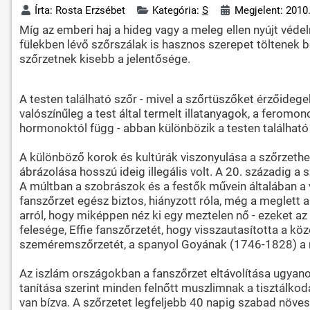
Írta:
Rosta Erzsébet
Kategória:
S
Megjelent: 2010.
Míg az emberi haj a hideg vagy a meleg ellen nyújt véde
fülekben lévő szőrszálak is hasznos szerepet töltenek b
szőrzetnek kisebb a jelentősége.
A testen található szőr - mivel a szőrtüszőket érzőideg
valószínűleg a test által termelt illatanyagok, a fero
hormonoktól függ - abban különbözik a testen található 
A különböző korok és kultúrák viszonyulása a szőrzet
ábrázolása hosszú ideig illegális volt. A 20. századig 
A múltban a szobrászok és a festők művein általában a v
fanszőrzet egész biztos, hiányzott róla, még a meglett a
arról, hogy miképpen néz ki egy meztelen nő - ezeket az
felesége, Effie fanszőrzetét, hogy visszautasította a k
szeméremszőrzetét, a spanyol Goyának (1746-1828) a m
Az iszlám országokban a fanszőrzet eltávolítása ugyanol
tanítása szerint minden felnőtt muszlimnak a tisztálkod
van bízva. A szőrzetet legfeljebb 40 napig szabad növes