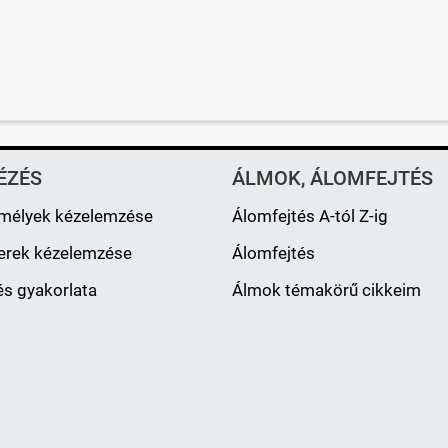
ÉZÉS
ÁLMOK, ÁLOMFEJTÉS
mélyek kézelemzése
Álomfejtés A-tól Z-ig
erek kézelemzése
Álomfejtés
s gyakorlata
Álmok témakörű cikkeim