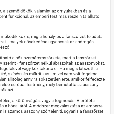
ák, a szemöldökök, valamint az orrlyukakban és a
ént funkcionál, az emberi test más részein található
 működik közre, míg a hónalj- és a fanszőrzet feladata
zőrzet - melyek növekedése ugyancsak az androgén
yésző.
átható a nők szeméremszőrzete, mert a fanszőrzet
 szerint - fanszőrzet nélkül ábrázolták az asszonyokat.
gefalevél vagy kéz takarta el. Ha mégis látszott, a
 író, színész és műkritikus - mivel nem volt fogalma
án állítólag annyira sokszerűen érte, amikor felfedezte
 Az első európai festmény, mely bemutatta az asszony
ték azt.
lmetélés, a körömvágás, vagy a fogmosás. A próféta
l és a hónaljáról. A módszer megválasztása az emberre
n is számos asszony szőrteleníti, ugyanis a fanszőrzet