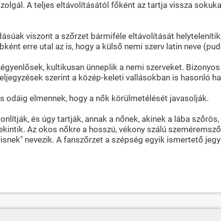
gál. A teljes eltávolításától főként az tartja vissza soku
úak viszont a szőrzet bármiféle eltávolítását helyteleníti
ébként erre utal az is, hogy a külső nemi szerv latin neve (pu
yenlősek, kultikusan ünneplik a nemi szerveket. Bizonyos h
 feljegyzések szerint a közép-keleti vallásokban is hasonló 
 és odáig elmennek, hogy a nők körülmetélését javasolják.
lítják, és úgy tartják, annak a nőnek, akinek a lába szőrös
tekintik. Az okos nőkre a hosszú, vékony szálú szeméremszőr
snek" nevezik. A fanszőrzet a szépség egyik ismertető jegye,