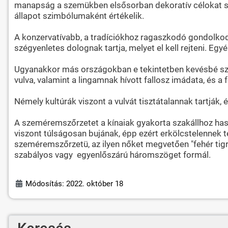
manapság a szemükben elsősorban dekoratív célokat szol
állapot szimbólumaként értékelik.
A konzervatívabb, a tradíciókhoz ragaszkodó gondolkodás
szégyenletes dolognak tartja, melyet el kell rejteni. Egy
Ugyanakkor más országokban e tekintetben kevésbé szég
vulva, valamint a lingamnak hívott fallosz imádata, és a
Némely kultúrák viszont a vulvát tisztátalannak tartják,
A szeméremszőrzetet a kínaiak gyakorta szakállhoz hason
viszont túlságosan bujának, épp ezért erkölcstelennek 
szeméremszőrzetü, az ilyen nőket megvetően "fehér tigri
szabályos vagy egyenlőszárú háromszöget formál.
Módosítás: 2022. október 18