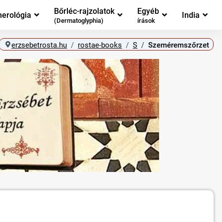
Bőrléc-rajzolatok
Egyéb
erológia
India
(Dermatoglyphia)
írások
erzsebetrosta.hu
rostae-books
S
Szeméremszőrzet