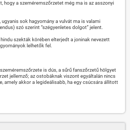
kat, hogy a szeméremszőrzetet még ma is az asszonyi
k, ugyanis sok hagyomány a vulvát ma is valami
dendus) szó szerint “szégyenletes dolgot” jelent.
indu szekták körében elterjedt a joninak nevezett
hagyományok lelhetők fel.
, szeméremszőrzete is dús, a sűrű fanszőrzetű hölgyet
zet jellemző; az ostobáknak viszont egyáltalán nincs
 amely akkor a legideálisabb, ha egy csúcsára állított