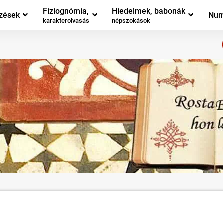
Fiziognómia,
Hiedelmek, babonák
zések
Num
karakterolvasás
népszokások