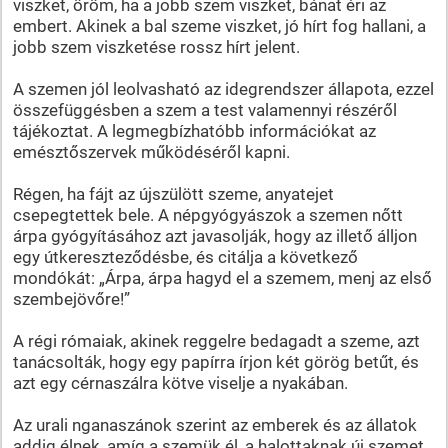
viszket, öröm, ha a jobb szem viszket, bánat éri az
embert. Akinek a bal szeme viszket, jó hírt fog hallani, a
jobb szem viszketése rossz hírt jelent.
A szemen jól leolvasható az idegrendszer állapota, ezzel
összefüggésben a szem a test valamennyi részéről
tájékoztat. A legmegbízhatóbb információkat az
emésztőszervek működéséről kapni.
Régen, ha fájt az újszülött szeme, anyatejet
csepegtettek bele. A népgyógyászok a szemen nőtt
árpa gyógyításához azt javasolják, hogy az illető álljon
egy útkereszteződésbe, és citálja a következő
mondókát: „Árpa, árpa hagyd el a szemem, menj az első
szembejövőre!”
A régi rómaiak, akinek reggelre bedagadt a szeme, azt
tanácsolták, hogy egy papírra írjon két görög betűt, és
azt egy cérnaszálra kötve viselje a nyakában.
Az urali nganaszánok szerint az emberek és az állatok
addig élnek, amíg a szemük él, a halottaknak új szemet