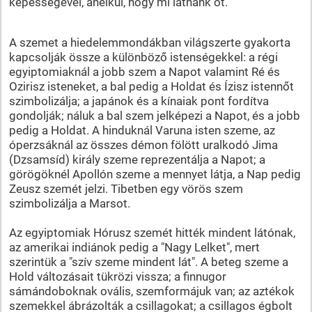
képességével, anélkül, hogy mi látnánk őt.
A szemet a hiedelemmondákban világszerte gyakorta
kapcsolják össze a különböző istenségekkel: a régi
egyiptomiaknál a jobb szem a Napot valamint Ré és
Ozirisz isteneket, a bal pedig a Holdat és Ízisz istennőt
szimbolizálja; a japánok és a kínaiak pont fordítva
gondolják; náluk a bal szem jelképezi a Napot, és a jobb
pedig a Holdat. A hinduknál Varuna isten szeme, az
óperzsáknál az összes démon fölött uralkodó Jima
(Dzsamsíd) király szeme reprezentálja a Napot; a
görögöknél Apollón szeme a mennyet látja, a Nap pedig
Zeusz szemét jelzi. Tibetben egy vörös szem
szimbolizálja a Marsot.
Az egyiptomiak Hórusz szemét hitték mindent látónak,
az amerikai indiánok pedig a "Nagy Lelket", mert
szerintük a "szív szeme mindent lát". A beteg szeme a
Hold változásait tükrözi vissza; a finnugor
sámándoboknak ovális, szemformájuk van; az aztékok
szemekkel ábrázolták a csillagokat; a csillagos égbolt