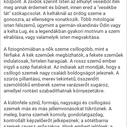
központ. A zsidók szerint Isten az elhunyt veséiből ítéli
meg annak érdemeit és bűneit, innen ered a "vesékbe
lát" szókapcsolat. A keltáknál az ördög szeme a
gonoszra, az ellenségre vonatkozik. Több mitológiai
isten félszemű, úgymint a germán-skandináv Ódin vagy
a kelta Lug, és a legendákban gyakori motívum a szem
elrablása, vagy valamelyik isten megvakítása.
A fiziognómiában a nők szeme csillogóbb, mint a
férfiaké. A kék szeműek megbízhatók, a fekete szeműek
indulatosak, hirtelen haragúak. A rossz szemű ember
irigyli a szép fiatalokat. Az indiaiak azt mondják, hogy a
csillogó szemek nagy családi boldogságot jeleznek. A
szúrós pillantású, merev tekintetű, összenőtt
szemöldökű emberek szeme varázserőt sugároz,
amellyel rontást szabadíthatnak környezetükre.
A különféle színű, formájú, nagyságú és csillogású
szemek más és más jellemvonásokat tükröznek. A
meleg, barna szemek komoly, gondolatgazdag,
kontrollált képzelőerőt jelképeznek; a sötétbarna
szemek ravasz, erőszakos, álnok embert jelölnek; a