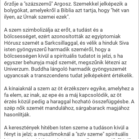
őrzője a "százszemű" Argosz. Szemekkel jelképezik a
bolygókat, amelyekről a Biblia azt tartja, hogy "hét van
ilyen, az Úrnak szemei ezek".
A szem szimbolizálja az erőt, a tudást és a
bölcsességet, ezért azonosították az egyiptomiak
Hórusz szemét a Sarkcsillaggal, és vélik a hinduk Siva
isten gyöngyszerű harmadik szeméről, hogy a
bölcsességen kívül a spirituális tudatot is jelzi, s ha
egyszer behunyja majd szemét, megszűnik létezni az
Univerzum. Buddha lángoló harmadik gyöngyszemét
ugyancsak a transzcendens tudat jelképeként értékelik.
A kínaiaknál a szem az öt érzékszerv egyike, amelyhez a
fa elem, az inak, az epe és a máj kapcsolódik, az öt
érzés közül pedig a haraggal hozható összefüggésbe. A
szép nők szemét mandulához, sárgabarack magjához
hasonlítják.
A keresztények hitében Isten szeme a tudáson kívül a
fényt is jelzi; a muszlimoknál a "szív szeme" spirituális