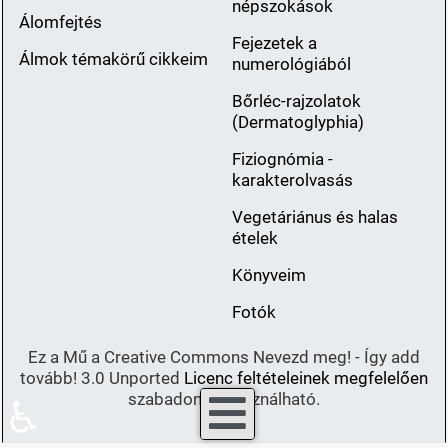
népszokások
Álomfejtés
Fejezetek a
Álmok témakörű cikkeim
numerológiából
Bőrléc-rajzolatok
(Dermatoglyphia)
Fiziognómia -
karakterolvasás
Vegetáriánus és halas
ételek
Könyveim
Fotók
Ez a Mű a Creative Commons Nevezd meg! - Így add
tovább! 3.0 Unported
Licenc feltételeinek megfelelően
szabadon felhasználható.
♿