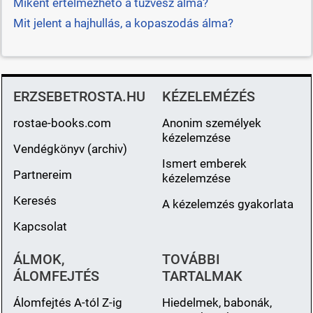
Miként értelmezhető a tűzvész álma?
Mit jelent a hajhullás, a kopaszodás álma?
ERZSEBETROSTA.HU
KÉZELEMÉZÉS
rostae-books.com
Anonim személyek
kézelemzése
Vendégkönyv (archiv)
Ismert emberek
Partnereim
kézelemzése
Keresés
A kézelemzés gyakorlata
Kapcsolat
ÁLMOK,
TOVÁBBI
ÁLOMFEJTÉS
TARTALMAK
Álomfejtés A-tól Z-ig
Hiedelmek, babonák,