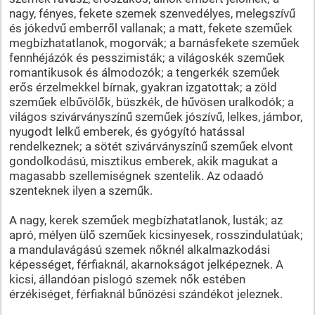
nagy, fényes, fekete szemek szenvedélyes, melegszívű
és jókedvű emberről vallanak; a matt, fekete szeműek
megbízhatatlanok, mogorvák; a barnásfekete szeműek
fennhéjázók és pesszimisták; a világoskék szeműek
romantikusok és álmodozók; a tengerkék szeműek
erős érzelmekkel bírnak, gyakran izgatottak; a zöld
szeműek elbűvölők, büszkék, de hűvösen uralkodók; a
világos szivárványszínű szeműek jószívű, lelkes, jámbor,
nyugodt lelkű emberek, és gyógyító hatással
rendelkeznek; a sötét szivárványszínű szeműek elvont
gondolkodású, misztikus emberek, akik magukat a
magasabb szellemiségnek szentelik. Az odaadó
szenteknek ilyen a szeműk.
A nagy, kerek szeműek megbízhatatlanok, lusták; az
apró, mélyen ülő szeműek kicsinyesek, rosszindulatúak;
a mandulavágású szemek nőknél alkalmazkodási
képességet, férfiaknál, akarnokságot jelképeznek. A
kicsi, állandóan pislogó szemek nők estében
érzékiséget, férfiaknál bűnözési szándékot jeleznek.