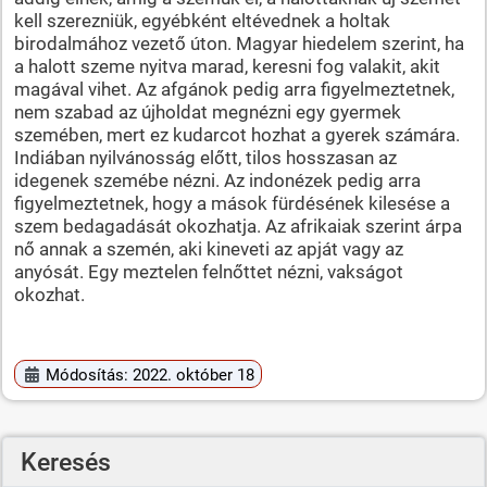
kell szerezniük, egyébként eltévednek a holtak
birodalmához vezető úton. Magyar hiedelem szerint, ha
a halott szeme nyitva marad, keresni fog valakit, akit
magával vihet. Az afgánok pedig arra figyelmeztetnek,
nem szabad az újholdat megnézni egy gyermek
szemében, mert ez kudarcot hozhat a gyerek számára.
Indiában nyilvánosság előtt, tilos hosszasan az
idegenek szemébe nézni. Az indonézek pedig arra
figyelmeztetnek, hogy a mások fürdésének kilesése a
szem bedagadását okozhatja. Az afrikaiak szerint árpa
nő annak a szemén, aki kineveti az apját vagy az
anyósát. Egy meztelen felnőttet nézni, vakságot
okozhat.
Módosítás: 2022. október 18
Keresés