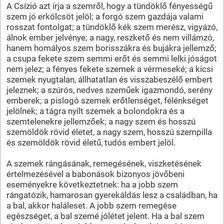
A Csízió azt írja a szemről, hogy a tündöklő fényességű
szem jó erkölcsöt jelöl; a forgó szem gazdája valami
rosszat fontolgat; a tündöklő kék szem merész, vigyázó,
álnok ember jelvénye; a nagy, reszkető és nem villámzó,
hanem homályos szem borisszákra és bujákra jellemző;
a csupa fekete szem semmi erőt és semmi lelki jóságot
nem jelez; a fényes fekete szemek a vérmeseké; a kicsi
szemek nyugtalan, állhatatlan és visszabeszélő embert
jeleznek; a szúrós, nedves szeműek igazmondó, serény
emberek; a pislogó szemek erőtlenséget, félénkséget
jelölnek; a tágra nyílt szemek a bolondokra és a
szemtelenekre jellemzőek; a nagy szem és hosszú
szemöldök rövid életet, a nagy szem, hosszú szempilla
és szemöldök rövid életű, tudós embert jelöl.
A szemek rángásának, remegésének, viszketésének
értelmezésével a babonások bizonyos jövőbeni
eseményekre következtetnek: ha a jobb szem
rángatózik, hamarosan gyerekáldás lesz a családban, ha
a bal, akkor haláleset. A jobb szem remegése
egészséget, a bal szemé jólétet jelent. Ha a bal szem