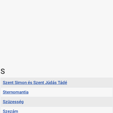
S
Cím
Szent Simon és Szent Júdás Tádé
Sternomantia
Szüzesség
Szezám