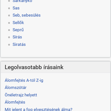
Sárkánykő
Sas
Seb, sebesülés
Sellők
Seprű
Sírás
Siratás
Legolvasotabb írásaink
Álomfejtés A-tól Z-ig
Álomszótár
Önéletrajz helyett
Álomfejtés
Mit jelent a fog elvesztésének álma?