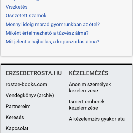
Viszketés
Összetett számok
Mennyi ideig marad gyomrunkban az étel?
Miként értelmezhető a tűzvész álma?
Mit jelent a hajhullás, a kopaszodás álma?
ERZSEBETROSTA.HU
KÉZELEMÉZÉS
rostae-books.com
Anonim személyek
kézelemzése
Vendégkönyv (archiv)
Ismert emberek
Partnereim
kézelemzése
Keresés
A kézelemzés gyakorlata
Kapcsolat