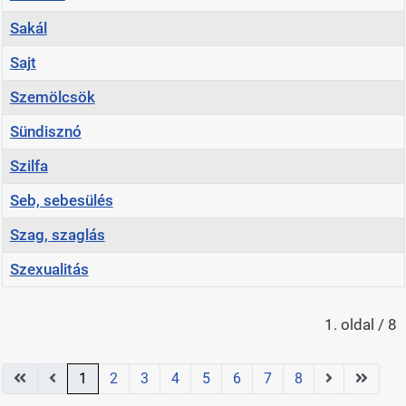
Sakál
Sajt
Szemölcsök
Sündisznó
Szilfa
Seb, sebesülés
Szag, szaglás
Szexualitás
Cikkek
1. oldal / 8
1
2
3
4
5
6
7
8