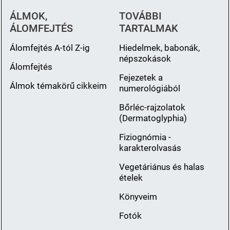
ÁLMOK,
TOVÁBBI
ÁLOMFEJTÉS
TARTALMAK
Álomfejtés A-tól Z-ig
Hiedelmek, babonák,
népszokások
Álomfejtés
Fejezetek a
Álmok témakörű cikkeim
numerológiából
Bőrléc-rajzolatok
(Dermatoglyphia)
Fiziognómia -
karakterolvasás
Vegetáriánus és halas
ételek
Könyveim
Fotók