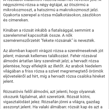
négyszirmú rózsa a négy égtájat, az ötszirmú a
mikrokozmoszt, a hatszirmú a makrokozmoszt jelzi.
Gyakorta szerepel a rózsa műalkotásokon, zászlókon
és címereken.
Kínában a rózsát inkább a fiatalsággal, semmint a
szerelemmel kapcsolták össze. A nők
szeméremszőrzetét "fekete rózsának" is nevezték.
Az álomban kapott virágzó rózsa a szerelmeseknek jót
jelent; másnak kellemes találkozást. Fehér rózsával
álmodni ártatlan lány szerelmét jelzi; a hervadt rózsa
jelentése, hogy elfelejtik az illetőt. Az arabok hiedelem
világában a friss rózsa a szívet megremegtető örömök
eljöveteléről ad hírt, míg a hervadt rózsa csalóka híreket
jelent.
Rózsatövis felől álmodni, azt jelenti, hogy olyannak
okozunk fájdalmat, akit szeretünk. Rózsát kötni,
vigasztalódást jelez. Rózsafán jönni a világra, gazdag
asszonyt jelent. Ha valaki álmában: rózsát kap és azt a