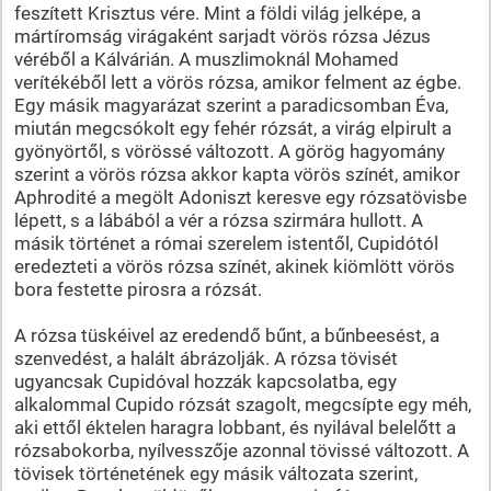
feszített Krisztus vére. Mint a földi világ jelképe, a
mártíromság virágaként sarjadt vörös rózsa Jézus
véréből a Kálvárián. A muszlimoknál Mohamed
verítékéből lett a vörös rózsa, amikor felment az égbe.
Egy másik magyarázat szerint a paradicsomban Éva,
miután megcsókolt egy fehér rózsát, a virág elpirult a
gyönyörtől, s vörössé változott. A görög hagyomány
szerint a vörös rózsa akkor kapta vörös színét, amikor
Aphrodité a megölt Adoniszt keresve egy rózsatövisbe
lépett, s a lábából a vér a rózsa szirmára hullott. A
másik történet a római szerelem istentől, Cupidótól
eredezteti a vörös rózsa színét, akinek kiömlött vörös
bora festette pirosra a rózsát.
A rózsa tüskéivel az eredendő bűnt, a bűnbeesést, a
szenvedést, a halált ábrázolják. A rózsa tövisét
ugyancsak Cupidóval hozzák kapcsolatba, egy
alkalommal Cupido rózsát szagolt, megcsípte egy méh,
aki ettől éktelen haragra lobbant, és nyilával belelőtt a
rózsabokorba, nyílvesszője azonnal tövissé változott. A
tövisek történetének egy másik változata szerint,