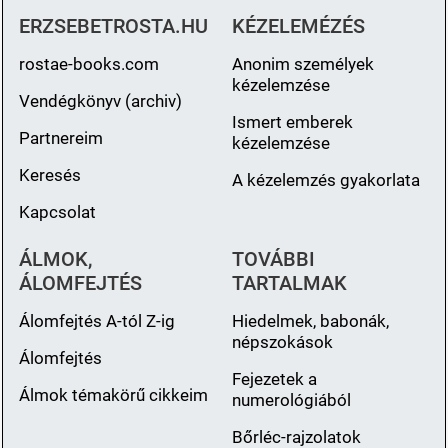
ERZSEBETROSTA.HU
KÉZELEMÉZÉS
rostae-books.com
Anonim személyek
kézelemzése
Vendégkönyv (archiv)
Ismert emberek
Partnereim
kézelemzése
Keresés
A kézelemzés gyakorlata
Kapcsolat
ÁLMOK,
TOVÁBBI
ÁLOMFEJTÉS
TARTALMAK
Álomfejtés A-tól Z-ig
Hiedelmek, babonák,
népszokások
Álomfejtés
Fejezetek a
Álmok témakörű cikkeim
numerológiából
Bőrléc-rajzolatok