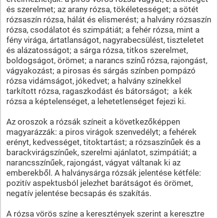
és szerelmet; az arany rózsa, tökéletességet; a sötét
rózsaszín rózsa, hálát és elismerést; a halvány rózsaszín
rózsa, csodálatot és szimpátiát; a fehér rózsa, mint a
fény virága, ártatlanságot, nagyrabecsülést, tiszteletet
és alázatosságot; a sárga rózsa, titkos szerelmet,
boldogságot, örömet; a narancs színű rózsa, rajongást,
vágyakozást; a pirosas és sárgás színben pompázó
rózsa vidámságot, jókedvet; a halvány színekkel
tarkított rózsa, ragaszkodást és bátorságot; a kék
rózsa a képtelenséget, a lehetetlenséget fejezi ki.
Az oroszok a rózsák színeit a következőképpen
magyarázzák: a piros virágok szenvedélyt; a fehérek
erényt, kedvességet, titoktartást; a rózsaszínűek és a
barackvirágszínűek, szerelmi ajánlatot, szimpátiát; a
narancsszínűek, rajongást, vágyat váltanak ki az
emberekből. A halványsárga rózsák jelentése kétféle:
pozitív aspektusból jelezhet barátságot és örömet,
negatív jelentése becsapás és szakítás.
A rózsa vörös színe a keresztények szerint a keresztre