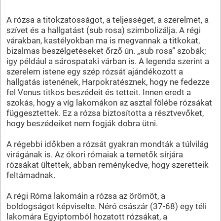
A rózsa a titokzatosságot, a teljességet, a szerelmet, a
szívet és a hallgatást (sub rosa) szimbolizálja. A régi
várakban, kastélyokban ma is megvannak a titkokat,
bizalmas beszélgetéseket őrző ún. „sub rosa” szobák;
igy például a sárospataki várban is. A legenda szerint a
szerelem istene egy szép rózsát ajándékozott a
hallgatás istenének, Harpokratésznek, hogy ne fedezze
fel Venus titkos beszédeit és tetteit. Innen eredt a
szokás, hogy a víg lakomákon az asztal fölébe rózsákat
függesztettek. Ez a rózsa biztosította a résztvevőket,
hogy beszédeiket nem fogják dobra ütni.
A régebbi időkben a rózsát gyakran mondták a túlvilág
virágának is. Az ókori rómaiak a temetők sírjára
rózsákat ültettek, abban reménykedve, hogy szeretteik
feltámadnak.
A régi Róma lakomáin a rózsa az örömöt, a
boldogságot képviselte. Néró császár (37-68) egy téli
lakomára Egyiptomból hozatott rózsákat, a