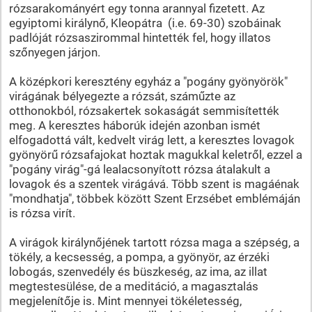
rózsarakományért egy tonna arannyal fizetett. Az
egyiptomi királynő, Kleopátra (i.e. 69-30) szobáinak
padlóját rózsaszirommal hintették fel, hogy illatos
szőnyegen járjon.
A középkori keresztény egyház a "pogány gyönyörök"
virágának bélyegezte a rózsát, száműzte az
otthonokból, rózsakertek sokaságát semmisítették
meg. A keresztes háborúk idején azonban ismét
elfogadottá vált, kedvelt virág lett, a keresztes lovagok
gyönyörű rózsafajokat hoztak magukkal keletről, ezzel a
"pogány virág"-gá lealacsonyított rózsa átalakult a
lovagok és a szentek virágává. Több szent is magáénak
"mondhatja", többek között Szent Erzsébet emblémáján
is rózsa virít.
A virágok királynőjének tartott rózsa maga a szépség, a
tökély, a kecsesség, a pompa, a gyönyör, az érzéki
lobogás, szenvedély és büszkeség, az ima, az illat
megtestesülése, de a meditáció, a magasztalás
megjelenítője is. Mint mennyei tökéletesség,