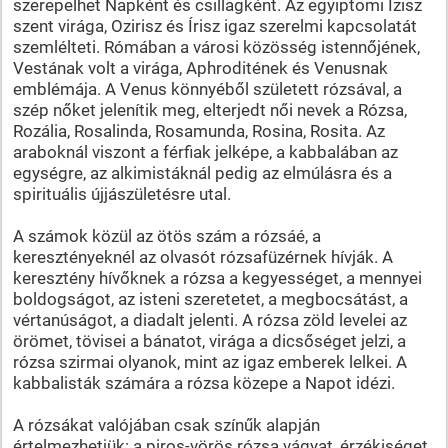
szerepelhet Napként és csillagként. Az egyiptomi Ízisz
szent virága, Ozirisz és Írisz igaz szerelmi kapcsolatát
szemlélteti. Rómában a városi közösség istennőjének,
Vestának volt a virága, Aphroditének és Venusnak
emblémája. A Venus könnyéből született rózsával, a
szép nőket jelenítik meg, elterjedt női nevek a Rózsa,
Rozália, Rosalinda, Rosamunda, Rosina, Rosita. Az
araboknál viszont a férfiak jelképe, a kabbalában az
egységre, az alkimistáknál pedig az elmúlásra és a
spirituális újjászületésre utal.
A számok közül az ötös szám a rózsáé, a
keresztényeknél az olvasót rózsafüzérnek hívják. A
keresztény hívőknek a rózsa a kegyességet, a mennyei
boldogságot, az isteni szeretetet, a megbocsátást, a
vértanúságot, a diadalt jelenti. A rózsa zöld levelei az
örömet, tövisei a bánatot, virága a dicsőséget jelzi, a
rózsa szirmai olyanok, mint az igaz emberek lelkei. A
kabbalisták számára a rózsa közepe a Napot idézi.
A rózsákat valójában csak színűk alapján
értelmezhetjük: a piros-vörös rózsa vágyat, érzékiséget