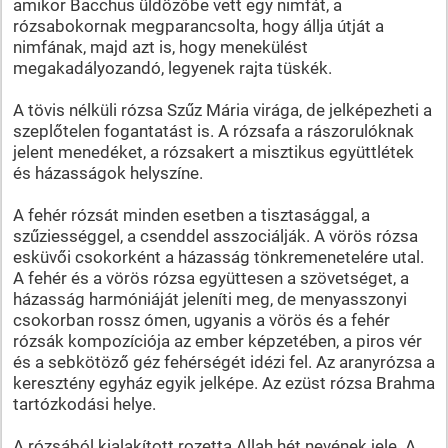
amikor Bacchus üldözőbe vett egy nimfát, a
rózsabokornak megparancsolta, hogy állja útját a
nimfának, majd azt is, hogy menekülést
megakadályozandó, legyenek rajta tüskék.
A tövis nélküli rózsa Szűz Mária virága, de jelképezheti a
szeplőtelen fogantatást is. A rózsafa a rászorulóknak
jelent menedéket, a rózsakert a misztikus együttlétek
és házasságok helyszíne.
A fehér rózsát minden esetben a tisztasággal, a
szűziességgel, a csenddel asszociálják. A vörös rózsa
esküvői csokorként a házasság tönkremenetelére utal.
A fehér és a vörös rózsa együttesen a szövetséget, a
házasság harmóniáját jeleníti meg, de menyasszonyi
csokorban rossz ómen, ugyanis a vörös és a fehér
rózsák kompozíciója az ember képzetében, a piros vér
és a sebkötöző géz fehérségét idézi fel. Az aranyrózsa a
keresztény egyház egyik jelképe. Az ezüst rózsa Brahma
tartózkodási helye.
A rózsából kialakított rozetta Allah hét nevének jele. A