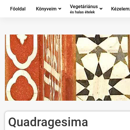
Vegetáriánus
Főoldal
Könyveim
Kézelem
és halas ételek
Quadragesima