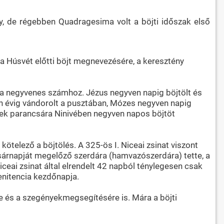
gy, de régebben Quadragesima volt a böjti időszak első
a Húsvét előtti böjt megnevezésére, a keresztény
a negyvenes számhoz. Jézus negyven napig böjtölt és
en évig vándorolt a pusztában, Mózes negyven napig
erek parancsára Ninivében negyven napos böjtöt
kötelező a böjtölés. A 325-ös I. Niceai zsinat viszont
asárnapját megelőző szerdára (hamvazószerdára) tette, a
ceai zsinat által elrendelt 42 napból ténylegesen csak
penitencia kezdőnapja.
re és a szegényekmegsegítésére is. Mára a böjti