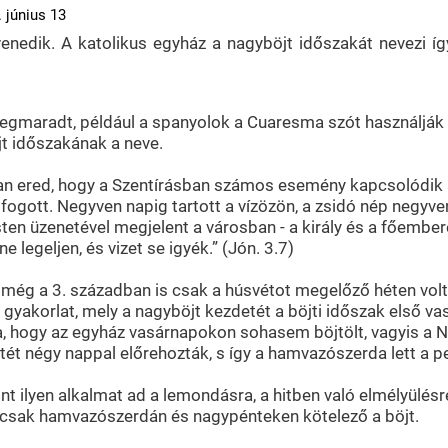
 június 13
venedik. A katolikus egyház a nagyböjt időszakát nevezi í
egmaradt, például a spanyolok a Cuaresma szót használják 
t időszakának a neve.
an ered, hogy a Szentírásban számos esemény kapcsolódik 
fogott. Negyven napig tartott a vízözön, a zsidó nép negyv
Isten üzenetével megjelent a városban - a király és a főemb
e legeljen, és vizet se igyék.” (Jón. 3.7)
s még a 3. században is csak a húsvétot megelőző héten volt 
 gyakorlat, mely a nagyböjt kezdetét a böjti időszak első v
ka, hogy az egyház vasárnapokon sohasem böjtölt, vagyis a Ni
etét négy nappal előrehozták, s így a hamvazószerda lett a 
nt ilyen alkalmat ad a lemondásra, a hitben való elmélyülés
óta csak hamvazószerdán és nagypénteken kötelező a böjt.