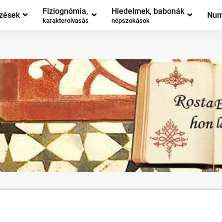
Fiziognómia,
Hiedelmek, babonák
zések
Num
karakterolvasás
népszokások