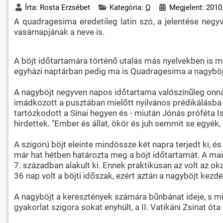
Írta:
Rosta Erzsébet
Kategória:
Q
Megjelent: 2010.
A quadragesima eredetileg latin szó, a jelentése negy
vasárnapjának a neve is.
A böjt időtartamára történő utalás más nyelvekben is m
egyházi naptárban pedig ma is Quadragesima a nagyböj
A nagyböjt negyven napos időtartama valószínűleg onn
imádkozott a pusztában mielőtt nyilvános prédikálásba 
tartózkodott a Sínai hegyen és - miután Jónás próféta 
hirdettek. "Ember és állat, ökör és juh semmit se egyék, n
A szigorú böjt eleinte mindössze két napra terjedt ki, é
már hat hétben határozta meg a böjt időtartamát. A mai
7. században alakult ki. Ennek praktikusan az volt az o
36 nap volt a böjti időszak, ezért aztán a nagyböjt kezd
A nagyböjt a keresztények számára bűnbánat ideje, s mi
gyakorlat szigora sokat enyhült, a II. Vatikáni Zsinat 