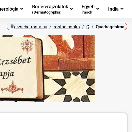
Bőrléc-rajzolatok
Egyéb
erológia
India
(Dermatoglyphia)
írások
erzsebetrosta.hu
rostae-books
Q
Quadragesima