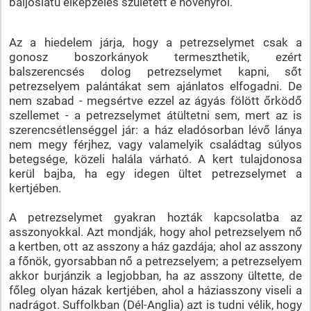
baljóslatú elképzelés született e növényről.
Az a hiedelem járja, hogy a petrezselymet csak a
gonosz boszorkányok termeszthetik, ezért
balszerencsés dolog petrezselymet kapni, sőt
petrezselyem palántákat sem ajánlatos elfogadni. De
nem szabad - megsértve ezzel az ágyás fölött őrködő
szellemet - a petrezselymet átültetni sem, mert az is
szerencsétlenséggel jár: a ház eladósorban lévő lánya
nem megy férjhez, vagy valamelyik családtag súlyos
betegsége, közeli halála várható. A kert tulajdonosa
kerül bajba, ha egy idegen ültet petrezselymet a
kertjében.
A petrezselymet gyakran hozták kapcsolatba az
asszonyokkal. Azt mondják, hogy ahol petrezselyem nő
a kertben, ott az asszony a ház gazdája; ahol az asszony
a főnök, gyorsabban nő a petrezselyem; a petrezselyem
akkor burjánzik a legjobban, ha az asszony ültette, de
főleg olyan házak kertjében, ahol a háziasszony viseli a
nadrágot. Suffolkban (Dél-Anglia) azt is tudni vélik, hogy