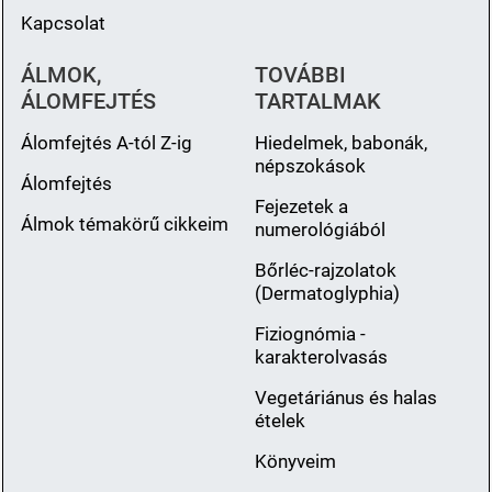
Kapcsolat
ÁLMOK,
TOVÁBBI
ÁLOMFEJTÉS
TARTALMAK
Álomfejtés A-tól Z-ig
Hiedelmek, babonák,
népszokások
Álomfejtés
Fejezetek a
Álmok témakörű cikkeim
numerológiából
Bőrléc-rajzolatok
(Dermatoglyphia)
Fiziognómia -
karakterolvasás
Vegetáriánus és halas
ételek
Könyveim