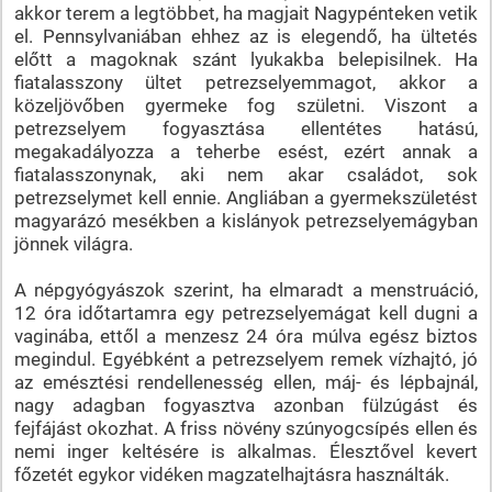
akkor terem a legtöbbet, ha magjait Nagypénteken vetik
el. Pennsylvaniában ehhez az is elegendő, ha ültetés
előtt a magoknak szánt lyukakba belepisilnek. Ha
fiatalasszony ültet petrezselyemmagot, akkor a
közeljövőben gyermeke fog születni. Viszont a
petrezselyem fogyasztása ellentétes hatású,
megakadályozza a teherbe esést, ezért annak a
fiatalasszonynak, aki nem akar családot, sok
petrezselymet kell ennie. Angliában a gyermekszületést
magyarázó mesékben a kislányok petrezselyemágyban
jönnek világra.
A népgyógyászok szerint, ha elmaradt a menstruáció,
12 óra időtartamra egy petrezselyemágat kell dugni a
vaginába, ettől a menzesz 24 óra múlva egész biztos
megindul. Egyébként a petrezselyem remek vízhajtó, jó
az emésztési rendellenesség ellen, máj- és lépbajnál,
nagy adagban fogyasztva azonban fülzúgást és
fejfájást okozhat. A friss növény szúnyogcsípés ellen és
nemi inger keltésére is alkalmas. Élesztővel kevert
főzetét egykor vidéken magzatelhajtásra használták.