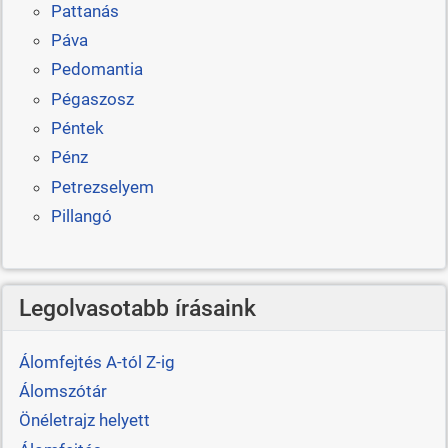
Pattanás
Páva
Pedomantia
Pégaszosz
Péntek
Pénz
Petrezselyem
Pillangó
Legolvasotabb írásaink
Álomfejtés A-tól Z-ig
Álomszótár
Önéletrajz helyett