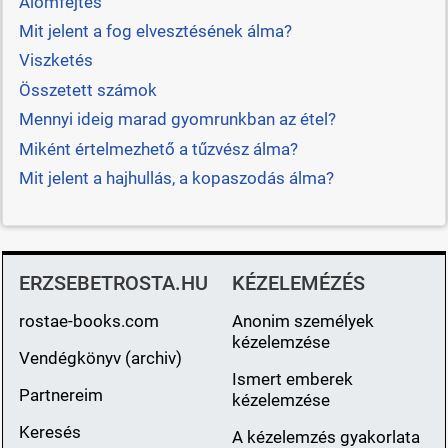
Álomfejtés
Mit jelent a fog elvesztésének álma?
Viszketés
Összetett számok
Mennyi ideig marad gyomrunkban az étel?
Miként értelmezhető a tűzvész álma?
Mit jelent a hajhullás, a kopaszodás álma?
ERZSEBETROSTA.HU
KÉZELEMÉZÉS
rostae-books.com
Anonim személyek
kézelemzése
Vendégkönyv (archiv)
Ismert emberek
Partnereim
kézelemzése
Keresés
A kézelemzés gyakorlata