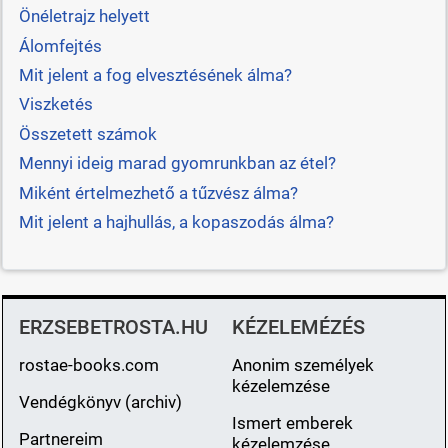
Önéletrajz helyett
Álomfejtés
Mit jelent a fog elvesztésének álma?
Viszketés
Összetett számok
Mennyi ideig marad gyomrunkban az étel?
Miként értelmezhető a tűzvész álma?
Mit jelent a hajhullás, a kopaszodás álma?
ERZSEBETROSTA.HU
KÉZELEMÉZÉS
rostae-books.com
Anonim személyek
kézelemzése
Vendégkönyv (archiv)
Ismert emberek
Partnereim
kézelemzése