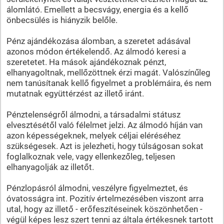
álomlátó. Emellett a becsvágy, energia és a kellő
önbecsülés is hiányzik belőle.
Pénz ajándékozása álomban, a szeretet adásával
azonos módon értékelendő. Az álmodó keresi a
szeretetet. Ha mások ajándékoznak pénzt,
elhanyagoltnak, mellőzöttnek érzi magát. Valószínűleg
nem tanúsítanak kellő figyelmet a problémáira, és nem
mutatnak együttérzést az illető iránt.
Pénztelenségről álmodni, a társadalmi státusz
elvesztésétől való félelmet jelzi. Az álmodó híján van
azon képességeknek, melyek céljai eléréséhez
szükségesek. Azt is jelezheti, hogy túlságosan sokat
foglalkoznak vele, vagy ellenkezőleg, teljesen
elhanyagolják az illetőt.
Pénzlopásról álmodni, veszélyre figyelmeztet, és
óvatosságra int. Pozitív értelmezésében viszont arra
utal, hogy az illető - erőfeszítéseinek köszönhetően -
végül képes lesz szert tenni az általa értékesnek tartott