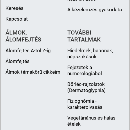
Keresés
A kézelemzés gyakorlata
Kapcsolat
ÁLMOK,
TOVÁBBI
ÁLOMFEJTÉS
TARTALMAK
Álomfejtés A-tól Z-ig
Hiedelmek, babonák,
népszokások
Álomfejtés
Fejezetek a
Álmok témakörű cikkeim
numerológiából
Bőrléc-rajzolatok
(Dermatoglyphia)
Fiziognómia -
karakterolvasás
Vegetáriánus és halas
ételek