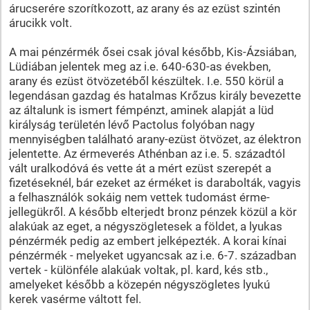
árucserére szorítkozott, az arany és az ezüst szintén
árucikk volt.
A mai pénzérmék ősei csak jóval később, Kis-Ázsiában,
Lüdiában jelentek meg az i.e. 640-630-as években,
arany és ezüst ötvözetéből készültek. I.e. 550 körül a
legendásan gazdag és hatalmas Krőzus király bevezette
az általunk is ismert fémpénzt, aminek alapját a lüd
királyság területén lévő Pactolus folyóban nagy
mennyiségben található arany-ezüst ötvözet, az élektron
jelentette. Az érmeverés Athénban az i.e. 5. századtól
vált uralkodóvá és vette át a mért ezüst szerepét a
fizetéseknél, bár ezeket az érméket is darabolták, vagyis
a felhasználók sokáig nem vettek tudomást érme-
jellegükről. A később elterjedt bronz pénzek közül a kör
alakúak az eget, a négyszögletesek a földet, a lyukas
pénzérmék pedig az embert jelképezték. A korai kínai
pénzérmék - melyeket ugyancsak az i.e. 6-7. században
vertek - különféle alakúak voltak, pl. kard, kés stb.,
amelyeket később a közepén négyszögletes lyukú
kerek vasérme váltott fel.