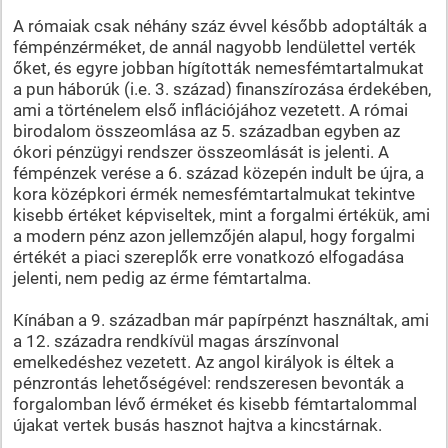
A rómaiak csak néhány száz évvel később adoptálták a
fémpénzérméket, de annál nagyobb lendülettel verték
őket, és egyre jobban hígították nemesfémtartalmukat
a pun háborúk (i.e. 3. század) finanszírozása érdekében,
ami a történelem első inflációjához vezetett. A római
birodalom összeomlása az 5. században egyben az
ókori pénzügyi rendszer összeomlását is jelenti. A
fémpénzek verése a 6. század közepén indult be újra, a
kora középkori érmék nemesfémtartalmukat tekintve
kisebb értéket képviseltek, mint a forgalmi értékük, ami
a modern pénz azon jellemzőjén alapul, hogy forgalmi
értékét a piaci szereplők erre vonatkozó elfogadása
jelenti, nem pedig az érme fémtartalma.
Kínában a 9. században már papírpénzt használtak, ami
a 12. századra rendkívül magas árszínvonal
emelkedéshez vezetett. Az angol királyok is éltek a
pénzrontás lehetőségével: rendszeresen bevonták a
forgalomban lévő érméket és kisebb fémtartalommal
újakat vertek busás hasznot hajtva a kincstárnak.