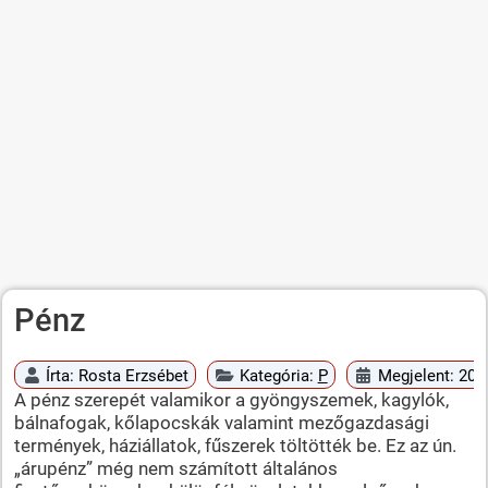
Pénz
Írta:
Rosta Erzsébet
Kategória:
P
Megjelent: 2010
A pénz szerepét valamikor a gyöngyszemek, kagylók,
bálnafogak, kőlapocskák valamint mezőgazdasági
termények, háziállatok, fűszerek töltötték be. Ez az ún.
„árupénz” még nem számított általános