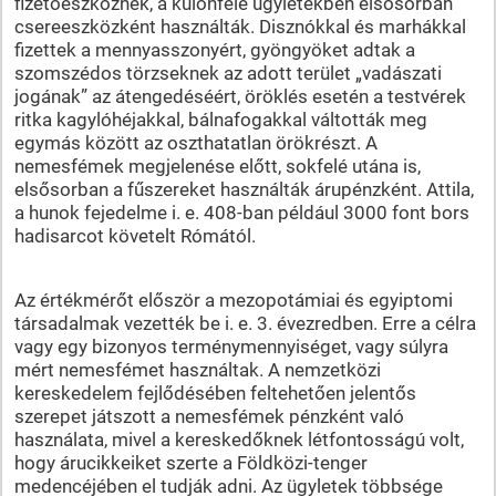
fizetőeszköznek, a különféle ügyletekben elsősorban
csereeszközként használták. Disznókkal és marhákkal
fizettek a mennyasszonyért, gyöngyöket adtak a
szomszédos törzseknek az adott terület „vadászati
jogának” az átengedéséért, öröklés esetén a testvérek
ritka kagylóhéjakkal, bálnafogakkal váltották meg
egymás között az oszthatatlan örökrészt. A
nemesfémek megjelenése előtt, sokfelé utána is,
elsősorban a fűszereket használták árupénzként. Attila,
a hunok fejedelme i. e. 408-ban például 3000 font bors
hadisarcot követelt Rómától.
Az értékmérőt először a mezopotámiai és egyiptomi
társadalmak vezették be i. e. 3. évezredben. Erre a célra
vagy egy bizonyos terménymennyiséget, vagy súlyra
mért nemesfémet használtak. A nemzetközi
kereskedelem fejlődésében feltehetően jelentős
szerepet játszott a nemesfémek pénzként való
használata, mivel a kereskedőknek létfontosságú volt,
hogy árucikkeiket szerte a Földközi-tenger
medencéjében el tudják adni. Az ügyletek többsége