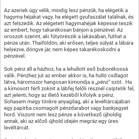
Az azeriek úgy vélik, mindig lesz pénzük, ha elégetik a
hagyma héjakat vagy, ha elégett gyufaszálat találnak, és
azt felszedik. Az elégetett hagymahéjak képessé teszik
az embert, hogy takarékosan bánjon a pénzével. Az
oroszok szerint, aki fütyörészik a lakásában, futhat a
pénze után. Thaiföldön, aki erősen, teljes súlyát a lábára
helyezve, döngve jár, nem képes takarékoskodni a
pénzével.
Sok pénz áll a házhoz, ha a lehullott eső buborékossá
válik. Pénzhez jut az ember akkor is, ha hulló csillagot
látva, háromszor hangosan kimondja a „pénz” szót. Ha
a kimosott férfi zoknit a lábfej felőli résznél csíptetik fel,
azt jelenti, hogy az illető kezéből kifolyik a pénz.
Sohasem megy tönkre anyagilag, aki a levéltárcájában
egy papírba csomagolt pénzdarabot vagy bankjegyet
hord. Viszont nem lesz pénze a következő újholdig
annak, aki az előző újhold idején megráz egy üres
levéltárcát.