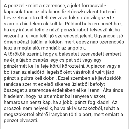
A pénzzel - mint a szerencse, a jólét forrásával -
kapcsolatban az általános fizetőeszközként történő
bevezetése óta eltelt évszázadok során világszerte
számos hiedelem alakult ki. Például balszerencsét hoz,
ha egy írással felfelé néző pénzdarabot felveszünk, ha
viszont a fej van felül jó szerencsét jelent. Ugyancsak jó
ómen pénzt találni a földön, mert egész nap szerencsés
lesz a megtaláló, mondják az angolok.
A törökök szerint, hogy a balesetet szenvedett embert
ne érje újabb csapás, egy csipet sót vagy egy
pénzérmét kell a feje körül köröztetni. A piacon vagy a
boltban az eladótól legelsőként vásárolt áruért járó
pénzt a pultra kell dobni. Ezzel szemben a kijevi zsidók
tanácsa szerint ez első sikeres üzletből befolyt
összeget a szerencse érdekében el kell tenni. Általános
hiedelem, hogy ha az ember bal tenyere viszket,
hamarosan pénzt kap, ha a jobb, pénzt fog kiadni. Az
oroszok nem helyeslik, ha valaki visszakézből, tehát a
megszokottól eltérő irányban tölti a bort, mert emiatt a
pénzét elveszíti.