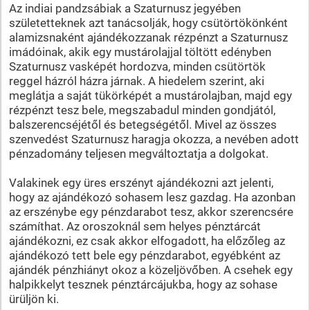
Az indiai pandzsábiak a Szaturnusz jegyében
születetteknek azt tanácsolják, hogy csütörtökönként
alamizsnaként ajándékozzanak rézpénzt a Szaturnusz
imádóinak, akik egy mustárolajjal töltött edényben
Szaturnusz vasképét hordozva, minden csütörtök
reggel házról házra járnak. A hiedelem szerint, aki
meglátja a saját tükörképét a mustárolajban, majd egy
rézpénzt tesz bele, megszabadul minden gondjától,
balszerencséjétől és betegségétől. Mivel az összes
szenvedést Szaturnusz haragja okozza, a nevében adott
pénzadomány teljesen megváltoztatja a dolgokat.
Valakinek egy üres erszényt ajándékozni azt jelenti,
hogy az ajándékozó sohasem lesz gazdag. Ha azonban
az erszénybe egy pénzdarabot tesz, akkor szerencsére
számíthat. Az oroszoknál sem helyes pénztárcát
ajándékozni, ez csak akkor elfogadott, ha előzőleg az
ajándékozó tett bele egy pénzdarabot, egyébként az
ajándék pénzhiányt okoz a közeljövőben. A csehek egy
halpikkelyt tesznek pénztárcájukba, hogy az sohase
ürüljön ki.