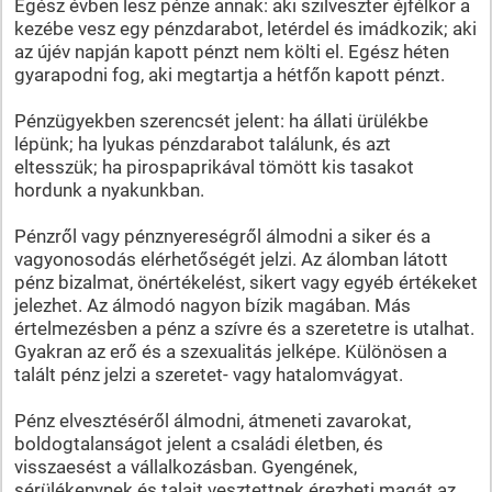
Egész évben lesz pénze annak: aki szilveszter éjfélkor a
kezébe vesz egy pénzdarabot, letérdel és imádkozik; aki
az újév napján kapott pénzt nem költi el. Egész héten
gyarapodni fog, aki megtartja a hétfőn kapott pénzt.
Pénzügyekben szerencsét jelent: ha állati ürülékbe
lépünk; ha lyukas pénzdarabot találunk, és azt
eltesszük; ha pirospaprikával tömött kis tasakot
hordunk a nyakunkban.
Pénzről vagy pénznyereségről álmodni a siker és a
vagyonosodás elérhetőségét jelzi. Az álomban látott
pénz bizalmat, önértékelést, sikert vagy egyéb értékeket
jelezhet. Az álmodó nagyon bízik magában. Más
értelmezésben a pénz a szívre és a szeretetre is utalhat.
Gyakran az erő és a szexualitás jelképe. Különösen a
talált pénz jelzi a szeretet- vagy hatalomvágyat.
Pénz elvesztéséről álmodni, átmeneti zavarokat,
boldogtalanságot jelent a családi életben, és
visszaesést a vállalkozásban. Gyengének,
sérülékenynek és talajt vesztettnek érezheti magát az