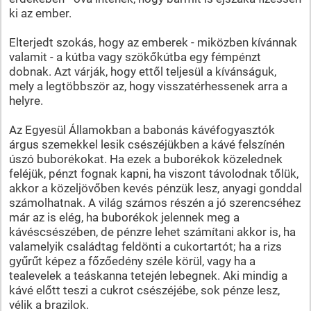
ki az ember.
Elterjedt szokás, hogy az emberek - miközben kívánnak
valamit - a kútba vagy szökőkútba egy fémpénzt
dobnak. Azt várják, hogy ettől teljesül a kívánságuk,
mely a legtöbbször az, hogy visszatérhessenek arra a
helyre.
Az Egyesül Államokban a babonás kávéfogyasztók
árgus szemekkel lesik csészéjükben a kávé felszínén
úszó buborékokat. Ha ezek a buborékok közelednek
feléjük, pénzt fognak kapni, ha viszont távolodnak tőlük,
akkor a közeljövőben kevés pénzük lesz, anyagi gonddal
számolhatnak. A világ számos részén a jó szerencséhez
már az is elég, ha buborékok jelennek meg a
kávéscsészében, de pénzre lehet számítani akkor is, ha
valamelyik családtag feldönti a cukortartót; ha a rizs
gyűrűt képez a főzőedény széle körül, vagy ha a
tealevelek a teáskanna tetején lebegnek. Aki mindig a
kávé előtt teszi a cukrot csészéjébe, sok pénze lesz,
vélik a brazilok.