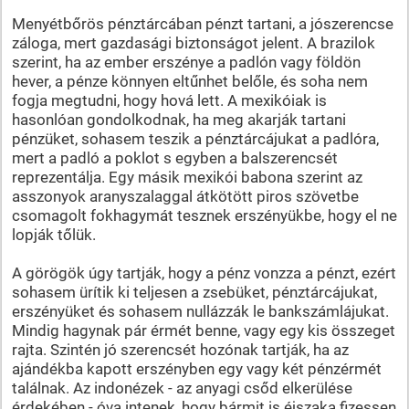
Menyétbőrös pénztárcában pénzt tartani, a jószerencse
záloga, mert gazdasági biztonságot jelent. A brazilok
szerint, ha az ember erszénye a padlón vagy földön
hever, a pénze könnyen eltűnhet belőle, és soha nem
fogja megtudni, hogy hová lett. A mexikóiak is
hasonlóan gondolkodnak, ha meg akarják tartani
pénzüket, sohasem teszik a pénztárcájukat a padlóra,
mert a padló a poklot s egyben a balszerencsét
reprezentálja. Egy másik mexikói babona szerint az
asszonyok aranyszalaggal átkötött piros szövetbe
csomagolt fokhagymát tesznek erszényükbe, hogy el ne
lopják tőlük.
A görögök úgy tartják, hogy a pénz vonzza a pénzt, ezért
sohasem ürítik ki teljesen a zsebüket, pénztárcájukat,
erszényüket és sohasem nullázzák le bankszámlájukat.
Mindig hagynak pár érmét benne, vagy egy kis összeget
rajta. Szintén jó szerencsét hozónak tartják, ha az
ajándékba kapott erszényben egy vagy két pénzérmét
találnak. Az indonézek - az anyagi csőd elkerülése
érdekében - óva intenek, hogy bármit is éjszaka fizessen