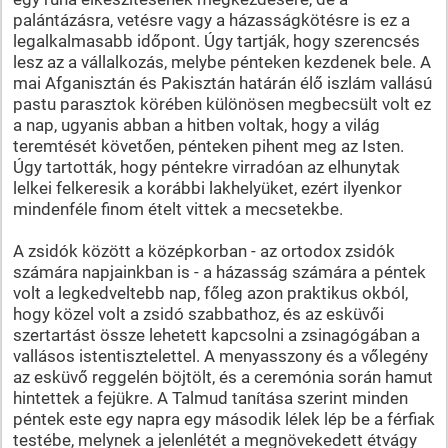
palántázásra, vetésre vagy a házasságkötésre is ez a
legalkalmasabb időpont. Úgy tartják, hogy szerencsés
lesz az a vállalkozás, melybe pénteken kezdenek bele. A
mai Afganisztán és Pakisztán határán élő iszlám vallású
pastu parasztok körében különösen megbecsült volt ez
a nap, ugyanis abban a hitben voltak, hogy a világ
teremtését követően, pénteken pihent meg az Isten.
Úgy tartották, hogy péntekre virradóan az elhunytak
lelkei felkeresik a korábbi lakhelyüket, ezért ilyenkor
mindenféle finom ételt vittek a mecsetekbe.
A zsidók között a középkorban - az ortodox zsidók
számára napjainkban is - a házasság számára a péntek
volt a legkedveltebb nap, főleg azon praktikus okból,
hogy közel volt a zsidó szabbathoz, és az esküvői
szertartást össze lehetett kapcsolni a zsinagógában a
vallásos istentisztelettel. A menyasszony és a vőlegény
az esküvő reggelén böjtölt, és a ceremónia során hamut
hintettek a fejükre. A Talmud tanítása szerint minden
péntek este egy napra egy második lélek lép be a férfiak
testébe, melynek a jelenlétét a megnövekedett étvágy