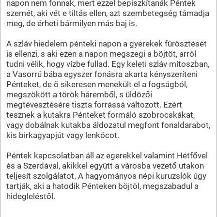
napon nem fonnak, mert ezzel bepiszkítanák Péntek
szemét, aki vét e tiltás ellen, azt szembetegség támadja
meg, de érheti bármilyen más baj is.
A szláv hiedelem pénteki napon a gyerekek fürösztését
is ellenzi, s aki ezen a napon megszegi a böjtöt, arról
tudni vélik, hogy vízbe fullad. Egy keleti szláv mítoszban,
a Vasorrú bába egyszer fonásra akarta kényszeríteni
Pénteket, de ő sikeresen menekült el a fogságból,
megszökött a török háremből, s üldözői
megtévesztésére tiszta forrássá változott. Ezért
tesznek a kutakra Pénteket formáló szobrocskákat,
vagy dobálnak kutakba áldozatul megfont fonaldarabot,
kis birkagyapjút vagy lenkócot.
Péntek kapcsolatban áll az egerekkel valamint Hétfővel
és a Szerdával, akikkel együtt a városba vezető utakon
teljesít szolgálatot. A hagyományos népi kuruzslók úgy
tartják, aki a hatodik Pénteken böjtöl, megszabadul a
hidegleléstől.