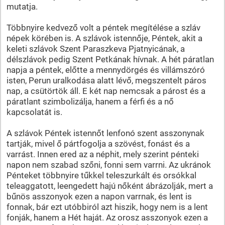
mutatja.
Többnyire kedvező volt a péntek megítélése a szláv
népek körében is. A szlávok istennője, Péntek, akit a
keleti szlávok Szent Paraszkeva Pjatnyicának, a
délszlávok pedig Szent Petkának hívnak. A hét páratlan
napja a péntek, előtte a mennydörgés és villámszóró
isten, Perun uralkodása alatt lévő, megszentelt páros
nap, a csütörtök áll. E két nap nemcsak a párost és a
páratlant szimbolizálja, hanem a férfi és a nő
kapcsolatát is.
A szlávok Péntek istennőt lenfonó szent asszonynak
tartják, mivel ő pártfogolja a szövést, fonást és a
varrást. Innen ered az a néphit, mely szerint pénteki
napon nem szabad szőni, fonni sem varrni. Az ukránok
Pénteket többnyire tűkkel teleszurkált és orsókkal
teleaggatott, leengedett hajú nőként ábrázolják, mert a
bűnös asszonyok ezen a napon varrnak, és lent is
fonnak, bár ezt utóbbiról azt hiszik, hogy nem is a lent
fonják, hanem a Hét haját. Az orosz asszonyok ezen a