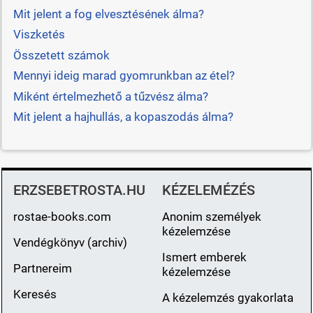
Mit jelent a fog elvesztésének álma?
Viszketés
Összetett számok
Mennyi ideig marad gyomrunkban az étel?
Miként értelmezhető a tűzvész álma?
Mit jelent a hajhullás, a kopaszodás álma?
ERZSEBETROSTA.HU
KÉZELEMÉZÉS
rostae-books.com
Anonim személyek
kézelemzése
Vendégkönyv (archiv)
Ismert emberek
Partnereim
kézelemzése
Keresés
A kézelemzés gyakorlata