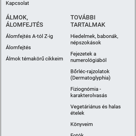
Kapcsolat
ÁLMOK,
TOVÁBBI
ÁLOMFEJTÉS
TARTALMAK
Álomfejtés A-tól Z-ig
Hiedelmek, babonák,
népszokások
Álomfejtés
Fejezetek a
Álmok témakörű cikkeim
numerológiából
Bőrléc-rajzolatok
(Dermatoglyphia)
Fiziognómia -
karakterolvasás
Vegetáriánus és halas
ételek
Könyveim
Fotók