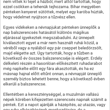
nem vittek ki tejet a házból, mert attól tartottak, hogy
ezzel csökken a tehenük tejhozama. Bihar megyében
pénteken kenyeret sütöttek, melyet egy karóba húzták,
hogy védelmet nyújtson a tűzvész ellen.
Egyes vidékeken a névnapjukat pénteken ünneplők a
nap balszerencsés hatásától különös mágikus
eljárással igyekeztek megszabadulni. Az ünnepelt
kiválasztott egyet a már nem használt ruhái közül, a
véréből vagy a nyálából egy pár cseppet beledörzsölt,
majd elégette azt. Úgy tartották, hogy a tűzben a
következő év összes balszerencséje is elégett. Erdély
délkeleti részén a hasonlóan előkészített ruhadarabot
még napkelte előtt egy fára akasztották, és ha ez
másnap hajnal előtt eltűnt onnan, a névnapját ünneplő
személy biztos lehetett benne, hogy a következő évben
elkerüli a balszerencse.
Ellentétben a kereszténységgel, a muzulmán vallású
népek körében kifejezetten szerencsés napnak számít a
péntek. Ezt a napot ajánlják a házépítés, az utazás, vagy
egy ruha elkészítésének megkezdésére, de a