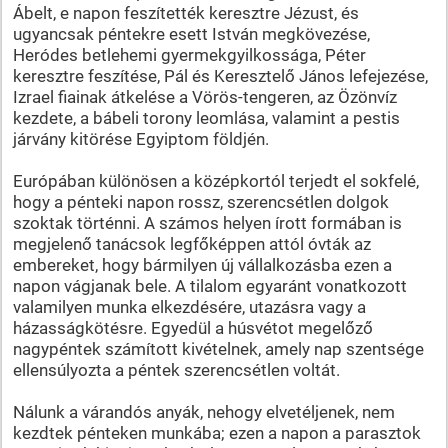
Ábelt, e napon feszítették keresztre Jézust, és
ugyancsak péntekre esett István megkövezése,
Heródes betlehemi gyermekgyilkossága, Péter
keresztre feszítése, Pál és Keresztelő János lefejezése,
Izrael fiainak átkelése a Vörös-tengeren, az Özönvíz
kezdete, a bábeli torony leomlása, valamint a pestis
járvány kitörése Egyiptom földjén.
Európában különösen a középkortól terjedt el sokfelé,
hogy a pénteki napon rossz, szerencsétlen dolgok
szoktak történni. A számos helyen írott formában is
megjelenő tanácsok legfőképpen attól óvták az
embereket, hogy bármilyen új vállalkozásba ezen a
napon vágjanak bele. A tilalom egyaránt vonatkozott
valamilyen munka elkezdésére, utazásra vagy a
házasságkötésre. Egyedül a húsvétot megelőző
nagypéntek számított kivételnek, amely nap szentsége
ellensúlyozta a péntek szerencsétlen voltát.
Nálunk a várandós anyák, nehogy elvetéljenek, nem
kezdtek pénteken munkába; ezen a napon a parasztok