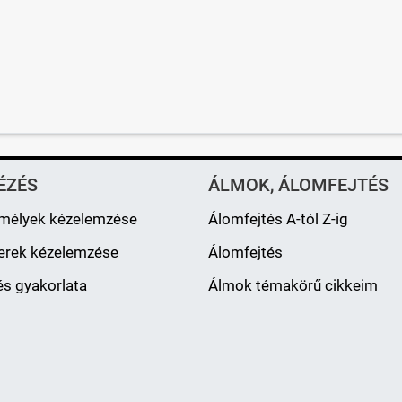
ÉZÉS
ÁLMOK, ÁLOMFEJTÉS
mélyek kézelemzése
Álomfejtés A-tól Z-ig
erek kézelemzése
Álomfejtés
s gyakorlata
Álmok témakörű cikkeim