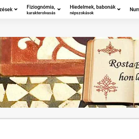
Fiziognómia,
Hiedelmek, babonák
zések
Num
karakterolvasás
népszokások