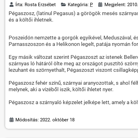
Írta:
Rosta Erzsébet
Kategória:
P
Megjelent: 2010.
Pégaszosz, (latinul Pegasus) a görögök mesés szárnyas 
és a költői ihletnek.
Poszeidón nemzette a gorgók egyikével, Meduszával, és a
Parnasszoszon és a Helikonon legelt, patája nyomán for
Egy másik változat szerint Pégaszoszt az istenek Belle
szárnyas ló hátáról ölte meg az országot pusztító szörn
lezuhant és szörnyethalt, Pégaszoszt viszont csillagképp
Pégaszosz fehér színű, szárnyai aranyozottak, s ahol fél
melynek, aki a vízéből iszik, költői ihletet nyer.
Pégaszosz a szárnyaló képzelet jelképe lett, amely a köl
Módosítás: 2022. október 18