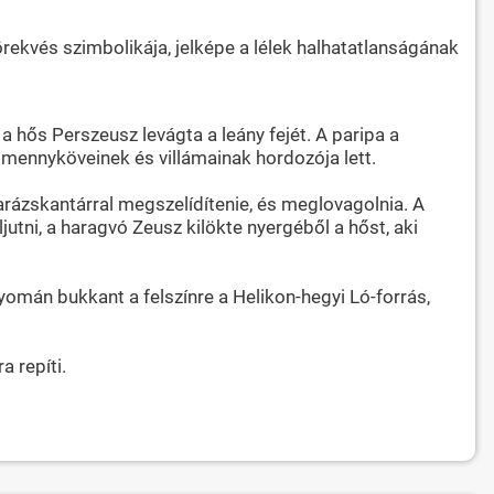
rekvés szimbolikája, jelképe a lélek halhatatlanságának
 hős Perszeusz levágta a leány fejét. A paripa a
 mennyköveinek és villámainak hordozója lett.
arázskantárral megszelídítenie, és meglovagolnia. A
utni, a haragvó Zeusz kilökte nyergéből a hőst, aki
nyomán bukkant a felszínre a Helikon-hegyi Ló-forrás,
a repíti.