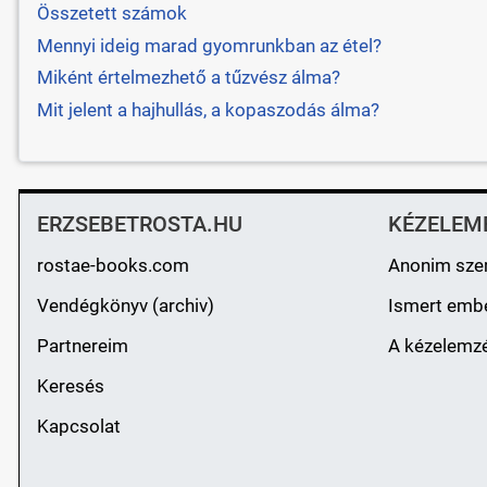
Összetett számok
Mennyi ideig marad gyomrunkban az étel?
Miként értelmezhető a tűzvész álma?
Mit jelent a hajhullás, a kopaszodás álma?
ERZSEBETROSTA.HU
KÉZELEM
rostae-books.com
Anonim sze
Vendégkönyv (archiv)
Ismert emb
Partnereim
A kézelemzé
Keresés
Kapcsolat