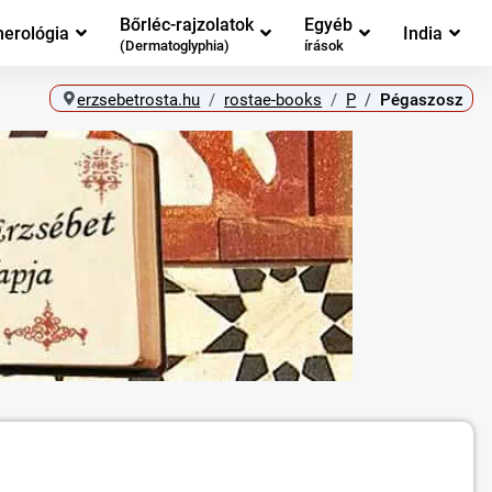
Bőrléc-rajzolatok
Egyéb
erológia
India
(Dermatoglyphia)
írások
erzsebetrosta.hu
rostae-books
P
Pégaszosz