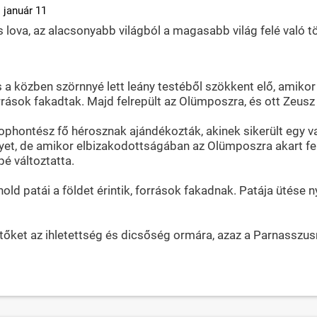
 január 11
lova, az alacsonyabb világból a magasabb világ felé való tö
 közben szörnnyé lett leány testéből szökkent elő, amikor a
rások fakadtak. Majd felrepült az Olümposzra, és ott Zeusz
rophontész fő hérosznak ajándékozták, akinek sikerült egy v
yet, de amikor elbizakodottságában az Olümposzra akart felj
é változtatta.
hold patái a földet érintik, források fakadnak. Patája ütése 
tőket az ihletettség és dicsőség ormára, azaz a Parnasszusr