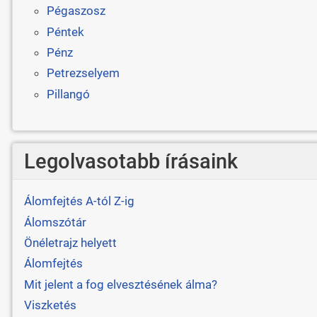
Pégaszosz
Péntek
Pénz
Petrezselyem
Pillangó
Legolvasotabb írásaink
Álomfejtés A-tól Z-ig
Álomszótár
Önéletrajz helyett
Álomfejtés
Mit jelent a fog elvesztésének álma?
Viszketés