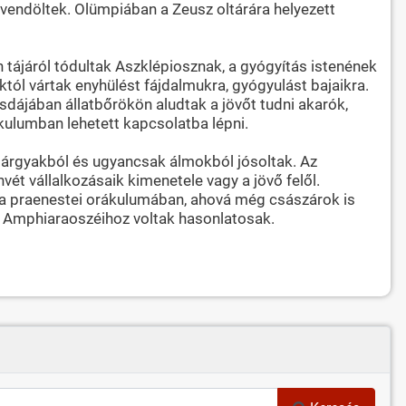
vendöltek. Olümpiában a Zeusz oltárára helyezett
tájáról tódultak Aszklépiosznak, a gyógyítás istenének
tól vártak enyhülést fájdalmukra, gyógyulást bajaikra.
dájában állatbőrökön aludtak a jövőt tudni akarók,
kulumban lehetett kapcsolatba lépni.
 tárgyakból és ugyancsak álmokból jósoltak. Az
ét vállalkozásaik kimenetele vagy a jövő felől.
nia praenestei orákulumában, ahová még császárok is
ög Amphiaraoszéihoz voltak hasonlatosak.