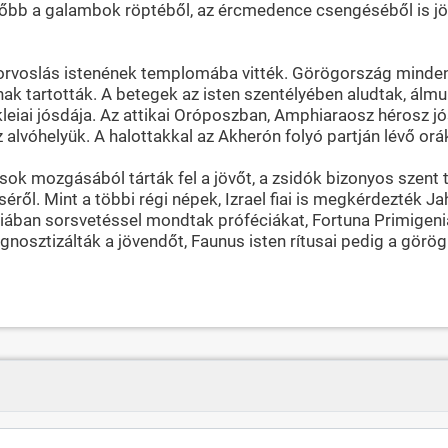
ésőbb a galambok röptéből, az ércmedence csengéséből is jö
 orvoslás istenének templomába vitték. Görögország minden 
k tartották. A betegek az isten szentélyében aludtak, álmuk
iai jósdája. Az attikai Oróposzban, Amphiaraosz hérosz jós
alvóhelyük. A halottakkal az Akherón folyó partján lévő orá
sok mozgásából tárták fel a jövőt, a zsidók bizonyos szent
l. Mint a többi régi népek, Izrael fiai is megkérdezték Jahv
áliában sorsvetéssel mondtak próféciákat, Fortuna Primige
ognosztizálták a jövendőt, Faunus isten rítusai pedig a gör