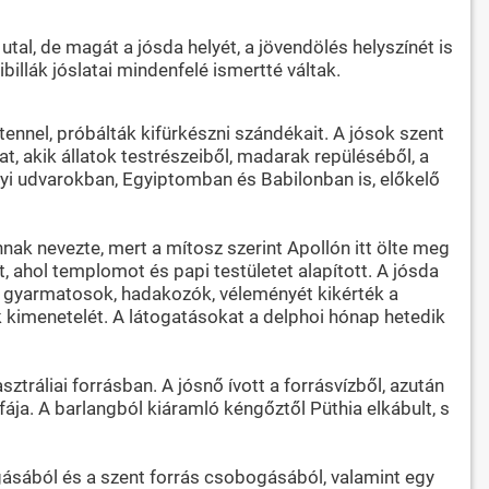
utal, de magát a jósda helyét, a jövendölés helyszínét is
illák jóslatai mindenfelé ismertté váltak.
ennel, próbálták kifürkészni szándékait. A jósok szent
, akik állatok testrészeiből, madarak repüléséből, a
rályi udvarokban, Egyiptomban és Babilonban is, előkelő
nak nevezte, mert a mítosz szerint Apollón itt ölte meg
, ahol templomot és papi testületet alapított. A jósda
k, gyarmatosok, hadakozók, véleményét kikérték a
 kimenetelét. A látogatásokat a delphoi hónap hetedik
tráliai forrásban. A jósnő ívott a forrásvízből, azután
fája. A barlangból kiáramló kéngőztől Püthia elkábult, s
gásából és a szent forrás csobogásából, valamint egy