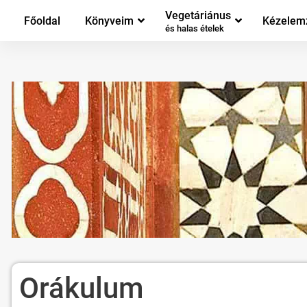
Vegetáriánus
Főoldal
Könyveim
Kézelem
és halas ételek
Orákulum