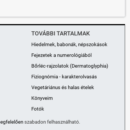
TOVÁBBI TARTALMAK
Hiedelmek, babonák, népszokások
Fejezetek a numerológiából
Bőrléc-rajzolatok (Dermatoglyphia)
Fiziognómia - karakterolvasás
Vegetáriánus és halas ételek
Könyveim
Fotók
megfelelően
szabadon felhasználható.