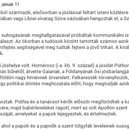
 január 11
ból származik, elsősorban a jóslással feltárt isteni közlésre 
ban vagy Líbiai-sivatag Sziva oázisában hangoztak el; a Szib
ek suhogásának meghallgatásával próbáltak kommunikálni ist
álaszt. Az ókorban a tudósok között tartották számon azokat
omfejtés segítségével meg tudták fejteni a jövő titkait. A ki
k.
jóshelye volt. Homérosz (i.e. kb. 9. század) a jósdát Püthon
s bűnétől, átvette Gaianak, a Földanyának ősi jósbarlangját
zi földön nagy hírnévnek örvendett. Felkeresték törvényhozó
gy politikai döntés meghozatala előtt, hogy megtudják azok
hoztak. Püthia és a tanácsot kérők először megfürödtek a kasz
ére, majd babérleveleket rágott, mert ez volt Apollón szent 
száját, amelyeket a papok lejegyeztek, és értelmeztek.
, ahol a papok és a papnők a szent tölgyfák leveleinek suso