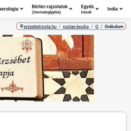
Bőrléc-rajzolatok
Egyéb
erológia
India
(Dermatoglyphia)
írások
erzsebetrosta.hu
rostae-books
O
Orákulum