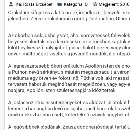
Írta:
Rosta Erzsébet
Kategória:
O
Megjelent: 2010.
Orákulum kifejezés a latin orare, imádkozni, beszélni szó
jelentheti. Zeusz orákulumai a görög Dodonában, Olümpiá
Az ókorban sok jóshely volt, ahol sorsvetéssel, falevel
helyeken aludtak, és a kérdésekre az álmukban kaptak v
kilőtt nyílvessző pályájából, pálca, halottidézés vagy ál
udvari méltóságot viseltek a jövendőmondók, álomfejtő
A legnevezetesebb ókori orákulum Apollón isten delphoi 
a Püthon nevű sárkányt, s miután megszabadult a vérontá
médiuma egy ötven év fölötti nő, Püthia volt, aki mess
tervezett háborúk megindítását megelőzően, vagy egy-e
napjára, Apollón isten születésnapjára időzítették.
A jósláshoz rituális süteményeket és áldozati állatokat 
lement a barlangban lévő cellájába, ráült háromlábú szék
amikor eksztázisba esett, kétértelmű szavak hagyták el 
A legősibbnek jósdának, Zeusz dodonai jósdáját tartják