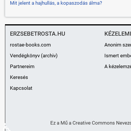
Mit jelent a hajhullás, a kopaszodás álma?
ERZSEBETROSTA.HU
KÉZELEM
rostae-books.com
Anonim sze
Vendégkönyv (archiv)
Ismert emb
Partnereim
A kézelemzé
Keresés
Kapcsolat
Ez a Mű a Creative Commons Nevezd 
♿