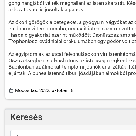
gong hangjából vélték meghallani az isten akaratát. K
áldozatokból is jósoltak a papok.
Az ókori görögök a betegeket, a gyógyulni vágyókat az
epidauroszi templomába, orvosait isten leszármazottaina
Hasonló gyakorlat szerint működött Dionüszosz amphikle
Trophoniosz levádhiaiai orákulumában egy gödör volt az 
Az egyiptomiak az utcai felvonulásokon vitt istenképmá
Ószövetségben is olvashatunk az istenség megkérdezésérő
Babilonban az álmokat templomi jósnők analizálták. It
eljártak. Albunea istennő tiburi jósdájában álmokból pr
Módosítás: 2022. október 18
Keresés
Keresés