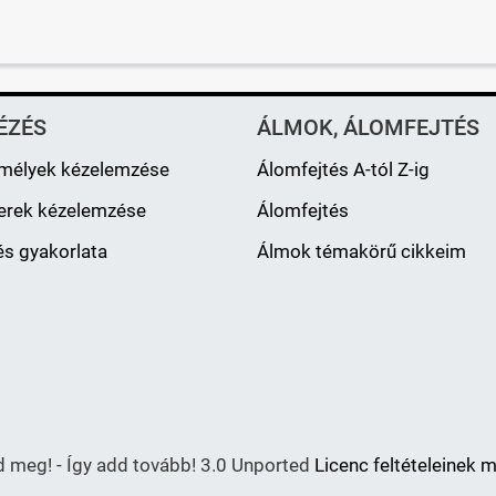
ÉZÉS
ÁLMOK, ÁLOMFEJTÉS
mélyek kézelemzése
Álomfejtés A-tól Z-ig
erek kézelemzése
Álomfejtés
s gyakorlata
Álmok témakörű cikkeim
meg! - Így add tovább! 3.0 Unported
Licenc feltételeinek 