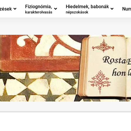
Fiziognómia,
Hiedelmek, babonák
zések
Num
karakterolvasás
népszokások