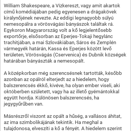
William Shakespeare, a Vízkereszt, vagy amit akartok
című komédiájában pedig egyenesen a drágakövek
királynőjének nevezte. Az eddigi legnagyobb súlyú
nemesopálra a vörösvágási bányászok találtak rá.
Egykoron Magyarország volt a kő legjelentősebb
exportőrje, elsősorban az Eperjes-Tokaji hegylánc
trachitjában, a mai Szlovákiában, Sáros és Zemplén
vármegyék határán, Kassa és Eperjes között levő
területen, Vörösvágás (Cservenica) és Dubnik községek
határában bányászták a nemesopált.
A középkorban még szerencsésnek tartották, később
azonban az opálról elterjedt az a hiedelem, hogy
balszerencsés ékkő, kivéve, ha olyan ember viseli, aki
októberben született, vagy ha az illető gyémántokkal
együtt hordja. Különösen balszerencsés, ha
jegygyűrűben van.
Másrészről viszont az opált a hűség, a vallásos áhítat,
az ima szimbolikájának tekintik. Ha meghal a
tulajdonosa, elveszíti a kő a fényét. A hiedelem szerint