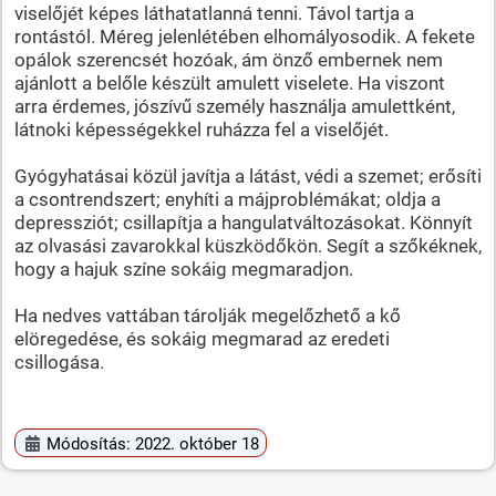
viselőjét képes láthatatlanná tenni. Távol tartja a
rontástól. Méreg jelenlétében elhomályosodik. A fekete
opálok szerencsét hozóak, ám önző embernek nem
ajánlott a belőle készült amulett viselete. Ha viszont
arra érdemes, jószívű személy használja amulettként,
látnoki képességekkel ruházza fel a viselőjét.
Gyógyhatásai közül javítja a látást, védi a szemet; erősíti
a csontrendszert; enyhíti a májproblémákat; oldja a
depressziót; csillapítja a hangulatváltozásokat. Könnyít
az olvasási zavarokkal küszködőkön. Segít a szőkéknek,
hogy a hajuk színe sokáig megmaradjon.
Ha nedves vattában tárolják megelőzhető a kő
elöregedése, és sokáig megmarad az eredeti
csillogása.
Módosítás: 2022. október 18