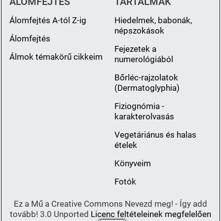
ÁLOMFEJTÉS
TARTALMAK
Álomfejtés A-tól Z-ig
Hiedelmek, babonák,
népszokások
Álomfejtés
Fejezetek a
Álmok témakörű cikkeim
numerológiából
Bőrléc-rajzolatok
(Dermatoglyphia)
Fiziognómia -
karakterolvasás
Vegetáriánus és halas
ételek
Könyveim
Fotók
Ez a Mű a Creative Commons Nevezd meg! - Így add
tovább! 3.0 Unported
Licenc feltételeinek megfelelően