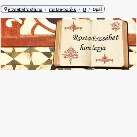
erzsebetrosta.hu
rostae-books
O
Opál