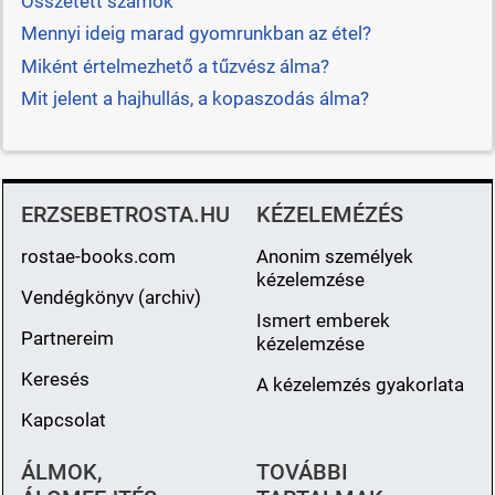
Összetett számok
Mennyi ideig marad gyomrunkban az étel?
Miként értelmezhető a tűzvész álma?
Mit jelent a hajhullás, a kopaszodás álma?
ERZSEBETROSTA.HU
KÉZELEMÉZÉS
rostae-books.com
Anonim személyek
kézelemzése
Vendégkönyv (archiv)
Ismert emberek
Partnereim
kézelemzése
Keresés
A kézelemzés gyakorlata
Kapcsolat
ÁLMOK,
TOVÁBBI