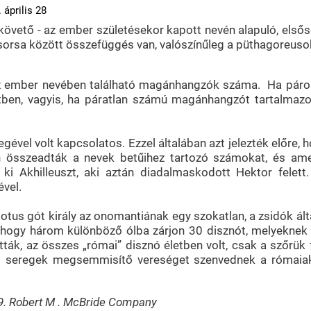
 április 28
 követő - az ember születésekor kapott nevén alapuló, els
 sorsa között összefüggés van, valószínűleg a püthagoreuso
az ember nevében található magánhangzók száma. Ha páros 
etben, vagyis, ha páratlan számú magánhangzót tartalmazot
ével volt kapcsolatos. Ezzel általában azt jelezték előre, 
n összeadták a nevek betűihez tartozó számokat, és amel
ák ki Akhilleuszt, aki aztán diadalmaskodott Hektor fele
vel.
otus gót király az onomantiának egy szokatlan, a zsidók ált
 hogy három különböző ólba zárjon 30 disznót, melyeknek 
tták, az összes „római” disznó életben volt, csak a szőrük f
t seregek megsemmisítő vereséget szenvednek a rómaiakt
39. Robert M . McBride Company