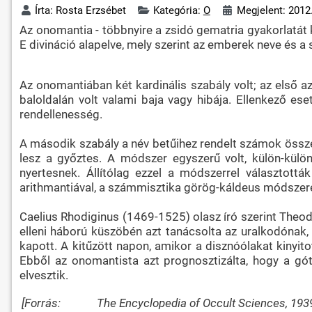
Írta:
Rosta Erzsébet
Kategória:
O
Megjelent: 2012.
Az onomantia - többnyire a zsidó gematria gyakorlatát
E divináció alapelve, mely szerint az emberek neve és a
Az onomantiában két kardinális szabály volt; az első 
baloldalán volt valami baja vagy hibája. Ellenkező es
rendellenesség.
A második szabály a név betűihez rendelt számok összeg
lesz a győztes. A módszer egyszerű volt, külön-külö
nyertesnek. Állítólag ezzel a módszerrel választott
arithmantiával, a számmisztika görög-káldeus módszeré
Caelius Rhodiginus (1469-1525) olasz író szerint Theod
elleni háború küszöbén azt tanácsolta az uralkodónak,
kapott. A kitűzött napon, amikor a disznóólakat kinyito
Ebből az onomantista azt prognosztizálta, hogy a gó
elvesztik.
[Forrás:
The Encyclopedia of Occult Sciences, 19