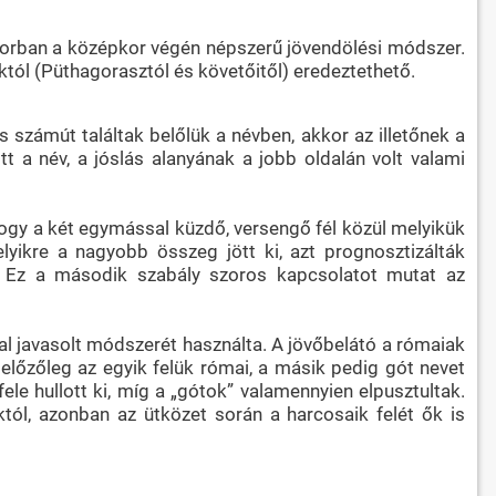
ősorban a középkor végén népszerű jövendölési módszer.
któl (Püthagorasztól és követőitől) eredeztethető.
számút találtak belőlük a névben, akkor az illetőnek a
t a név, a jóslás alanyának a jobb oldalán volt valami
hogy a két egymással küzdő, versengő fél közül melyikük
yikre a nagyobb összeg jött ki, azt prognosztizálták
tt. Ez a második szabály szoros kapcsolatot mutat az
al javasolt módszerét használta. A jövőbelátó a rómaiak
előzőleg az egyik felük római, a másik pedig gót nevet
ele hullott ki, míg a „gótok” valamennyien elpusztultak.
ól, azonban az ütközet során a harcosaik felét ők is