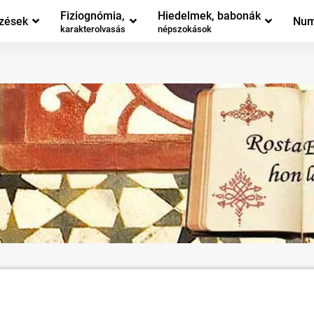
Fiziognómia,
Hiedelmek, babonák
zések
Num
karakterolvasás
népszokások