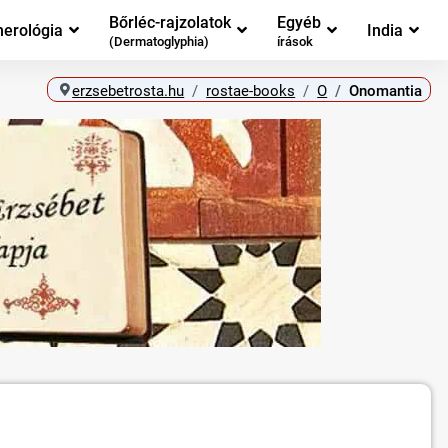
Bőrléc-rajzolatok
Egyéb
erológia
India
(Dermatoglyphia)
írások
erzsebetrosta.hu
rostae-books
O
Onomantia