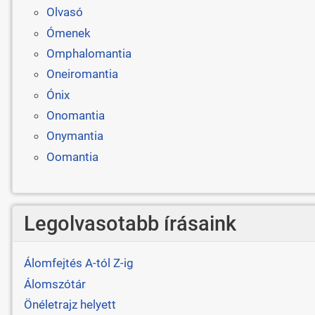
Olvasó
Ómenek
Omphalomantia
Oneiromantia
Ónix
Onomantia
Onymantia
Oomantia
Legolvasotabb írásaink
Álomfejtés A-tól Z-ig
Álomszótár
Önéletrajz helyett