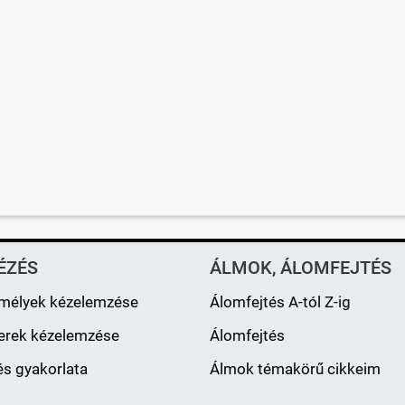
ÉZÉS
ÁLMOK, ÁLOMFEJTÉS
mélyek kézelemzése
Álomfejtés A-tól Z-ig
erek kézelemzése
Álomfejtés
s gyakorlata
Álmok témakörű cikkeim