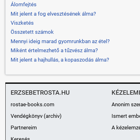
Álomfejtés
Mit jelent a fog elvesztésének álma?
Viszketés
Összetett számok
Mennyi ideig marad gyomrunkban az étel?
Miként értelmezhető a tűzvész álma?
Mit jelent a hajhullás, a kopaszodás álma?
ERZSEBETROSTA.HU
KÉZELEM
rostae-books.com
Anonim sze
Vendégkönyv (archiv)
Ismert emb
Partnereim
A kézelemzé
Keresés