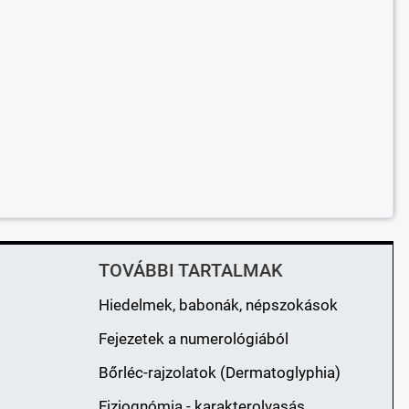
TOVÁBBI TARTALMAK
Hiedelmek, babonák, népszokások
Fejezetek a numerológiából
Bőrléc-rajzolatok (Dermatoglyphia)
Fiziognómia - karakterolvasás