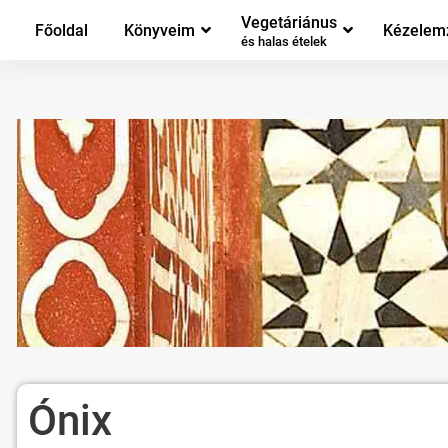
Vegetáriánus
Főoldal
Könyveim
Kézelem
és halas ételek
Ónix