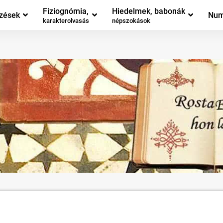
Fiziognómia,
Hiedelmek, babonák
zések
Num
karakterolvasás
népszokások