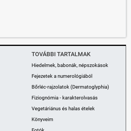
TOVÁBBI TARTALMAK
Hiedelmek, babonák, népszokások
Fejezetek a numerológiából
Bőrléc-rajzolatok (Dermatoglyphia)
Fiziognómia - karakterolvasás
Vegetáriánus és halas ételek
Könyveim
Fotók