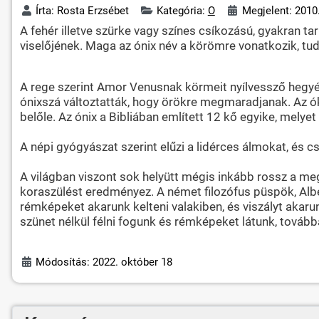
Írta:
Rosta Erzsébet
Kategória:
O
Megjelent: 2010.
A fehér illetve szürke vagy színes csíkozású, gyakran ta
viselőjének. Maga az ónix név a körömre vonatkozik, tudn
A rege szerint Amor Venusnak körmeit nyílvessző hegyév
ónixszá változtatták, hogy örökre megmaradjanak. Az ók
belőle. Az ónix a Bibliában említett 12 kő egyike, melyet
A népi gyógyászat szerint elűzi a lidérces álmokat, és csi
A világban viszont sok helyütt mégis inkább rossz a meg
koraszülést eredményez. A német filozófus püspök, Alb
rémképeket akarunk kelteni valakiben, és viszályt akarun
szünet nélkül félni fogunk és rémképeket látunk, továb
Módosítás: 2022. október 18