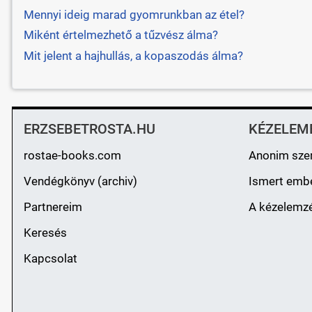
Mennyi ideig marad gyomrunkban az étel?
Miként értelmezhető a tűzvész álma?
Mit jelent a hajhullás, a kopaszodás álma?
ERZSEBETROSTA.HU
KÉZELEM
rostae-books.com
Anonim sze
Vendégkönyv (archiv)
Ismert emb
Partnereim
A kézelemzé
Keresés
Kapcsolat