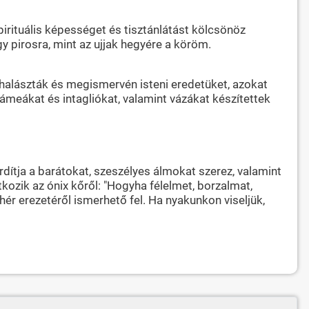
spirituális képességet és tisztánlátást kölcsönöz
gy pirosra, mint az ujjak hegyére a köröm.
ihalászták és megismervén isteni eredetüket, azokat
meákat és intagliókat, valamint vázákat készítettek
rdítja a barátokat, szeszélyes álmokat szerez, valamint
zik az ónix kőről: "Hogyha félelmet, borzalmat,
hér erezetéről ismerhető fel. Ha nyakunkon viseljük,