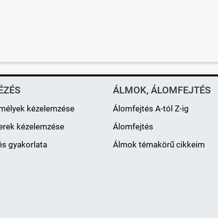
ÉZÉS
ÁLMOK, ÁLOMFEJTÉS
mélyek kézelemzése
Álomfejtés A-tól Z-ig
erek kézelemzése
Álomfejtés
s gyakorlata
Álmok témakörű cikkeim