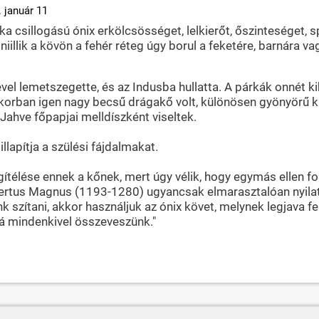
 január 11
rka csillogású ónix erkölcsösséget, lelkierőt, őszinteséget, 
iillik a kövön a fehér réteg úgy borul a feketére, barnára va
el lemetszegette, és az Indusba hullatta. A párkák onnét k
orban igen nagy becsű drágakő volt, különösen gyönyörű ká
 Jahve főpapjai melldíszként viseltek.
llapítja a szülési fájdalmakat.
ítélése ennek a kőnek, mert úgy vélik, hogy egymás ellen fo
ertus Magnus (1193-1280) ugyancsak elmarasztalóan nyilatko
k szítani, akkor használjuk az ónix követ, melynek legjava fe
bá mindenkivel összeveszünk."