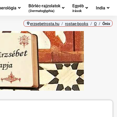
Bőrléc-rajzolatok
Egyéb
erológia
India
(Dermatoglyphia)
írások
erzsebetrosta.hu
rostae-books
O
Ónix