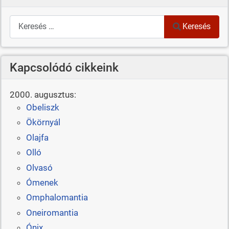
Keresés
Keresés
Kapcsolódó cikkeink
2000. augusztus:
Obeliszk
Ökörnyál
Olajfa
Olló
Olvasó
Ómenek
Omphalomantia
Oneiromantia
Ónix