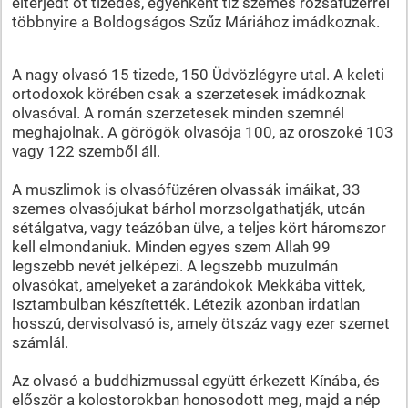
elterjedt öt tizedes, egyenként tíz szemes rózsafüzérrel
többnyire a Boldogságos Szűz Máriához imádkoznak.
A nagy olvasó 15 tizede, 150 Üdvözlégyre utal. A keleti
ortodoxok körében csak a szerzetesek imádkoznak
olvasóval. A román szerzetesek minden szemnél
meghajolnak. A görögök olvasója 100, az oroszoké 103
vagy 122 szemből áll.
A muszlimok is olvasófüzéren olvassák imáikat, 33
szemes olvasójukat bárhol morzsolgathatják, utcán
sétálgatva, vagy teázóban ülve, a teljes kört háromszor
kell elmondaniuk. Minden egyes szem Allah 99
legszebb nevét jelképezi. A legszebb muzulmán
olvasókat, amelyeket a zarándokok Mekkába vittek,
Isztambulban készítették. Létezik azonban irdatlan
hosszú, dervisolvasó is, amely ötszáz vagy ezer szemet
számlál.
Az olvasó a buddhizmussal együtt érkezett Kínába, és
először a kolostorokban honosodott meg, majd a nép