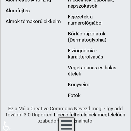
népszokások
Álomfejtés
Fejezetek a
Álmok témakörű cikkeim
numerológiából
Bőrléc-rajzolatok
(Dermatoglyphia)
Fiziognómia -
karakterolvasás
Vegetáriánus és halas
ételek
Könyveim
Fotók
Ez a Mű a Creative Commons Nevezd meg! - Így add
tovább! 3.0 Unported
Licenc feltételeinek megfelelően
szabadon felhasználható.
♿