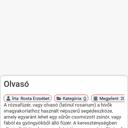
Olvasó
Írta:
Rosta Erzsébet
Kategória:
O
Megjelent: 201
A rózsafüzér, vagy olvasó (latinul rosarium) a hívők
imagyakorlathoz használt népszerű segédeszköze,
amely egyaránt lehet egy sűrűn csomózott zsinór, vagy
fából és gyöngyökből álló füzér. A kereszténységben