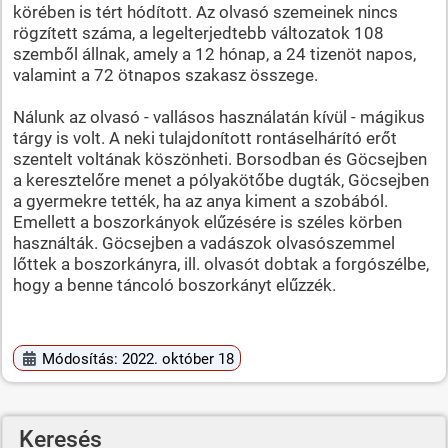
körében is tért hódított. Az olvasó szemeinek nincs
rögzített száma, a legelterjedtebb változatok 108
szemből állnak, amely a 12 hónap, a 24 tizenöt napos,
valamint a 72 ötnapos szakasz összege.
Nálunk az olvasó - vallásos használatán kívül - mágikus
tárgy is volt. A neki tulajdonított rontáselhárító erőt
szentelt voltának köszönheti. Borsodban és Göcsejben
a keresztelőre menet a pólyakötőbe dugták, Göcsejben
a gyermekre tették, ha az anya kiment a szobából.
Emellett a boszorkányok elűzésére is széles körben
használták. Göcsejben a vadászok olvasószemmel
lőttek a boszorkányra, ill. olvasót dobtak a forgószélbe,
hogy a benne táncoló boszorkányt elűzzék.
Módosítás: 2022. október 18
Keresés