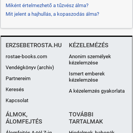
Miként értelmezhető a tűzvész álma?
Mit jelent a hajhullás, a kopaszodás álma?
ERZSEBETROSTA.HU
KÉZELEMÉZÉS
rostae-books.com
Anonim személyek
kézelemzése
Vendégkönyv (archiv)
Ismert emberek
Partnereim
kézelemzése
Keresés
A kézelemzés gyakorlata
Kapcsolat
ÁLMOK,
TOVÁBBI
ÁLOMFEJTÉS
TARTALMAK
Álomfejtés A-tól Z-ig
Hiedelmek, babonák,