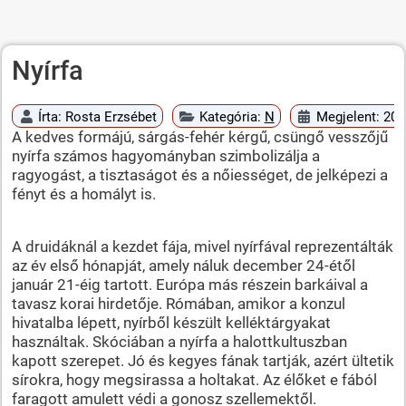
Nyírfa
Írta:
Rosta Erzsébet
Kategória:
N
Megjelent: 201
A kedves formájú, sárgás-fehér kérgű, csüngő vesszőjű
nyírfa számos hagyományban szimbolizálja a
ragyogást, a tisztaságot és a nőiességet, de jelképezi a
fényt és a homályt is.
A druidáknál a kezdet fája, mivel nyírfával reprezentálták
az év első hónapját, amely náluk december 24-étől
január 21-éig tartott. Európa más részein barkáival a
tavasz korai hirdetője. Rómában, amikor a konzul
hivatalba lépett, nyírből készült kelléktárgyakat
használtak. Skóciában a nyírfa a halottkultuszban
kapott szerepet. Jó és kegyes fának tartják, azért ültetik
sírokra, hogy megsirassa a holtakat. Az élőket e fából
faragott amulett védi a gonosz szellemektől.