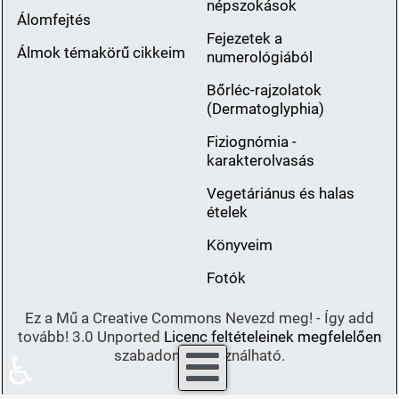
népszokások
Álomfejtés
Fejezetek a
Álmok témakörű cikkeim
numerológiából
Bőrléc-rajzolatok
(Dermatoglyphia)
Fiziognómia -
karakterolvasás
Vegetáriánus és halas
ételek
Könyveim
Fotók
Ez a Mű a Creative Commons Nevezd meg! - Így add
tovább! 3.0 Unported
Licenc feltételeinek megfelelően
szabadon felhasználható.
♿