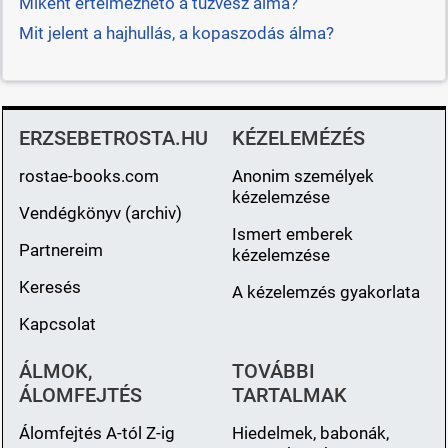
Miként értelmezhető a tűzvész álma?
Mit jelent a hajhullás, a kopaszodás álma?
ERZSEBETROSTA.HU
KÉZELEMÉZÉS
rostae-books.com
Anonim személyek
kézelemzése
Vendégkönyv (archiv)
Ismert emberek
Partnereim
kézelemzése
Keresés
A kézelemzés gyakorlata
Kapcsolat
ÁLMOK,
TOVÁBBI
ÁLOMFEJTÉS
TARTALMAK
Álomfejtés A-tól Z-ig
Hiedelmek, babonák,