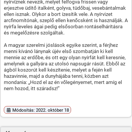
nyírvíznek nevezik, melyet felfogva frissen vagy
erjesztve üdítő italként, golyva, tüdőbaj, vesebántalmak
ellen isznak. Olykor a bort ízesítik vele. A nyírvizet
arcfinomítónak, szeplő ellen kenőcsként is használják. A
nyírfa leveles ágai pedig elsősorban rontáselhárításra
és megelőzésre szolgáltak.
A magyar szerelmi jóslások egyike szerint, a férjhez
menni kívánó lánynak újév első szombatján ki kell
mennie az erdőbe, és ott egy olyan nyírfát kell keresnie,
amelynek a gallyára az utolsó napsugár rásüt. Ebből az
ágból koszorút kell készítenie, melyet a fején kell
hazavinnie, majd a dunyhájába tenni, közben azt
mondania: „Hozd el az én vőlegényemet, mert amíg el
nem hozod, itt száradsz!”
Módosítás: 2022. október 18