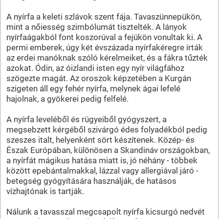
A nyírfa a keleti szlávok szent fája. Tavaszünnepükön,
mint a nőiesség szimbólumát tisztelték. A lányok
nyírfaágakból font koszorúval a fejükön vonultak ki. A
permi emberek, úgy két évszázada nyírfakéregre írták
az erdei manóknak szóló kérelmeiket, és a fákra tűzték
azokat. Ódin, az óizlandi isten egy nyír világfához
szögezte magát. Az oroszok képzetében a Kurgán
szigeten áll egy fehér nyírfa, melynek ágai lefelé
hajolnak, a gyökerei pedig felfelé.
A nyírfa leveléből és rügyeiből gyógyszert, a
megsebzett kérgéből szivárgó édes folyadékból pedig
szeszes italt, helyenként sört készítenek. Közép- és
Észak Európában, különösen a Skandináv országokban,
a nyírfát mágikus hatása miatt is, jó néhány - többek
között epebántalmakkal, lázzal vagy allergiával járó -
betegség gyógyítására használják, de hatásos
vízhajtónak is tartják.
Nálunk a tavasszal megcsapolt nyírfa kicsurgó nedvét