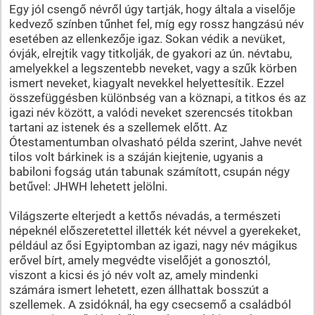
Egy jól csengő névről úgy tartják, hogy általa a viselője
kedvező színben tűnhet fel, míg egy rossz hangzású név
esetében az ellenkezője igaz. Sokan védik a nevüket,
óvják, elrejtik vagy titkolják, de gyakori az ún. névtabu,
amelyekkel a legszentebb neveket, vagy a szűk körben
ismert neveket, kiagyalt nevekkel helyettesítik. Ezzel
összefüggésben különbség van a köznapi, a titkos és az
igazi név között, a valódi neveket szerencsés titokban
tartani az istenek és a szellemek előtt. Az
Ótestamentumban olvasható példa szerint, Jahve nevét
tilos volt bárkinek is a száján kiejtenie, ugyanis a
babiloni fogság után tabunak számított, csupán négy
betűvel: JHWH lehetett jelölni.
Világszerte elterjedt a kettős névadás, a természeti
népeknél előszeretettel illették két névvel a gyerekeket,
például az ősi Egyiptomban az igazi, nagy név mágikus
erővel bírt, amely megvédte viselőjét a gonosztól,
viszont a kicsi és jó név volt az, amely mindenki
számára ismert lehetett, ezen állhattak bosszút a
szellemek. A zsidóknál, ha egy csecsemő a családból