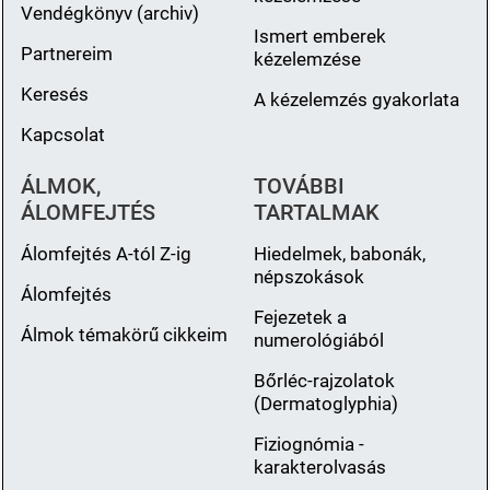
Vendégkönyv (archiv)
Ismert emberek
Partnereim
kézelemzése
Keresés
A kézelemzés gyakorlata
Kapcsolat
ÁLMOK,
TOVÁBBI
ÁLOMFEJTÉS
TARTALMAK
Álomfejtés A-tól Z-ig
Hiedelmek, babonák,
népszokások
Álomfejtés
Fejezetek a
Álmok témakörű cikkeim
numerológiából
Bőrléc-rajzolatok
(Dermatoglyphia)
Fiziognómia -
karakterolvasás