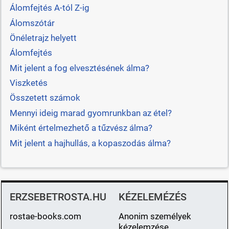
Álomfejtés A-tól Z-ig
Álomszótár
Önéletrajz helyett
Álomfejtés
Mit jelent a fog elvesztésének álma?
Viszketés
Összetett számok
Mennyi ideig marad gyomrunkban az étel?
Miként értelmezhető a tűzvész álma?
Mit jelent a hajhullás, a kopaszodás álma?
ERZSEBETROSTA.HU
KÉZELEMÉZÉS
rostae-books.com
Anonim személyek
kézelemzése