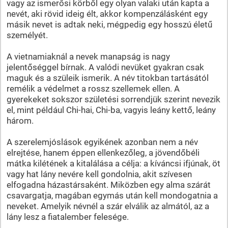
vagy az ismerősi körből egy olyan valaki után kapta a
nevét, aki rövid ideig élt, akkor kompenzálásként egy
másik nevet is adtak neki, mégpedig egy hosszú életű
személyét.
A vietnamiaknál a nevek manapság is nagy
jelentőséggel bírnak. A valódi nevüket gyakran csak
maguk és a szüleik ismerik. A név titokban tartásától
remélik a védelmet a rossz szellemek ellen. A
gyerekeket sokszor születési sorrendjük szerint nevezik
el, mint például Chi-hai, Chi-ba, vagyis leány kettő, leány
három.
A szerelemjóslások egyikének azonban nem a név
elrejtése, hanem éppen ellenkezőleg, a jövendőbéli
mátka kilétének a kitalálása a célja: a kíváncsi ifjúnak, öt
vagy hat lány nevére kell gondolnia, akit szívesen
elfogadna házastársaként. Miközben egy alma szárát
csavargatja, magában egymás után kell mondogatnia a
neveket. Amelyik névnél a szár elválik az almától, az a
lány lesz a fiatalember felesége.