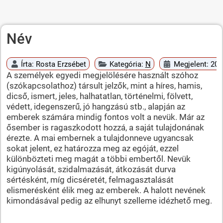
Név
Írta:
Rosta Erzsébet
Kategória:
N
Megjelent: 201
A személyek egyedi megjelölésére használt szóhoz
(szókapcsolathoz) társult jelzők, mint a híres, hamis,
dicső, ismert, jeles, halhatatlan, történelmi, fölvett,
védett, idegenszerű, jó hangzású stb., alapján az
emberek számára mindig fontos volt a nevük. Már az
ősember is ragaszkodott hozzá, a saját tulajdonának
érezte. A mai embernek a tulajdonneve ugyancsak
sokat jelent, ez határozza meg az egóját, ezzel
különbözteti meg magát a többi embertől. Nevük
kigúnyolását, szidalmazását, átkozását durva
sértésként, míg dicséretét, felmagasztalását
elismerésként élik meg az emberek. A halott nevének
kimondásával pedig az elhunyt szelleme idézhető meg.