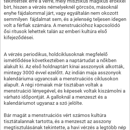
tekintettek erre a vérre, mely misztikus mágikus erőkkel
bírt, hiszen a vérzés némelyeknél görcsös, másoknál
enyhe fájdalommal járt, vagy egyáltalán nem okozott
semmilyen fájdalmat sem, és a jelenség teljesen idegen
volt a férfiak számára. A menstruációhoz kapcsolódó
ősi rítusok lehettek talán az emberi kultúra első
kifejeződései.
A vérzés periodikus, holdciklusoknak megfelelő
ismétlődése következtében a naptártudat a nőkben
alakult ki. Az első holdnaptárt kínai asszonyok alkották,
mintegy 3000 évvel ezelőtt. Az indián maja asszonyok
kalendáriuma ugyancsak a menstruációs ciklusokon
alapult. A régi rómaiak már tisztában voltak a
menstruáció lényegével, és képesek voltak kiszámolni a
várható időpontját. A galloknál a menzeszt és a
kalendáriumot ugyanaz a szó jelölte.
Bár magát a menstruációs vért számos kultúra
tisztátalannak tartotta, és a menzeszt az asszony
megtisztulásának tekintette, a havi vérzés a legtöbb nép