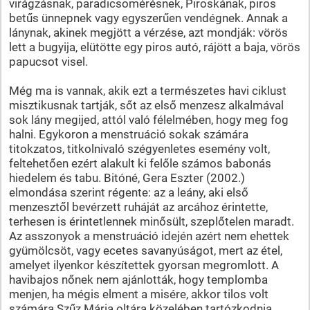
virágzásnak, paradicsomérésnek, Piroskának, piros
betűs ünnepnek vagy egyszerűen vendégnek. Annak a
lánynak, akinek megjött a vérzése, azt mondják: vörös
lett a bugyija, elütötte egy piros autó, rájött a baja, vörös
papucsot visel.
Még ma is vannak, akik ezt a természetes havi ciklust
misztikusnak tartják, sőt az első menzesz alkalmával
sok lány megijed, attól való félelmében, hogy meg fog
halni. Egykoron a menstruáció sokak számára
titokzatos, titkolnivaló szégyenletes esemény volt,
feltehetően ezért alakult ki felőle számos babonás
hiedelem és tabu. Bitóné, Gera Eszter (2002.)
elmondása szerint régente: az a leány, aki első
menzesztől bevérzett ruháját az arcához érintette,
terhesen is érintetlennek minősült, szeplőtelen maradt.
Az asszonyok a menstruáció idején azért nem ehettek
gyümölcsöt, vagy ecetes savanyúságot, mert az étel,
amelyet ilyenkor készítettek gyorsan megromlott. A
havibajos nőnek nem ajánlották, hogy templomba
menjen, ha mégis elment a misére, akkor tilos volt
számára Szűz Mária oltára közelében tartózkodnia.