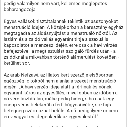
pedig valamilyen nem várt, kellemes meglepetés
beharangozója.
Egyes vallások tisztátalannak tekintik az asszonyokat
menstruáció idején. A középkorban a keresztény egyház
megtagadta az áldásnyújtást a menstruáló nőktől. Az
iszlám és a zsidó vallás egyaránt tiltja a szexuális
kapcsolatot a menzesz idején, erre csak a havi vérzés
befejeztével, a megtisztulást szolgáló fürdés után - a
zsidóknál a mikvahban történő alámerülést követően -
kerülhet sor.
Az arab Nefzawi, az Illatos kert szerzője elsősorban
egészségi okokból nem ajánlja a szexet menstruáció
idején: „A havi vérzés ideje alatt a férfinak és nőnek
egyaránt káros az egyesülés, mivel ebben az időben a
nő vére tisztátalan, méhe pedig hideg, s ha csak egy
csepp vér is belekerül a férfi húgycsövébe, sokfajta
betegség származhat belőle. A nő pedig ilyenkor nem
érez vágyat és idegenkedik az egyesüléstől.”