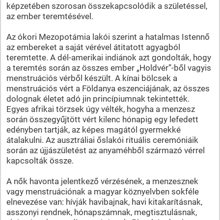
képzetében szorosan összekapcsolódik a születéssel,
az ember teremtésével.
Az ókori Mezopotámia lakói szerint a hatalmas Istennő
az embereket a saját vérével átitatott agyagból
teremtette. A dél-amerikai indiánok azt gondolták, hogy
a teremtés során az összes ember „Holdvér”-ből vagyis
menstruációs vérből készült. A kínai bölcsek a
menstruációs vért a Földanya eszenciájának, az összes
dolognak életet adó jin princípiumnak tekintették.
Egyes afrikai törzsek úgy vélték, hogyha a menzesz
során összegyűjtött vért kilenc hónapig egy lefedett
edényben tartják, az képes magától gyermekké
átalakulni. Az ausztráliai őslakói rituális ceremóniáik
során az újjászületést az anyaméhből származó vérrel
kapcsolták össze.
A nők havonta jelentkező vérzésének, a menzesznek
vagy menstruációnak a magyar köznyelvben sokféle
elnevezése van: hívják havibajnak, havi kitakarításnak,
asszonyi rendnek, hónapszámnak, megtisztulásnak,