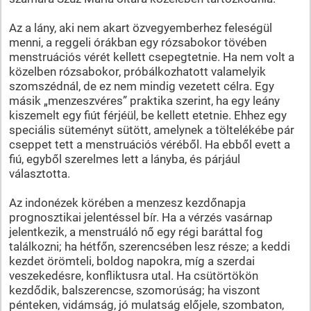
Az a lány, aki nem akart özvegyemberhez feleségül
menni, a reggeli órákban egy rózsabokor tövében
menstruációs vérét kellett csepegtetnie. Ha nem volt a
közelben rózsabokor, próbálkozhatott valamelyik
szomszédnál, de ez nem mindig vezetett célra. Egy
másik „menzeszvéres” praktika szerint, ha egy leány
kiszemelt egy fiút férjéül, be kellett etetnie. Ehhez egy
speciális süteményt sütött, amelynek a töltelékébe pár
cseppet tett a menstruációs véréből. Ha ebből evett a
fiú, egyből szerelmes lett a lányba, és párjául
választotta.
Az indonézek körében a menzesz kezdőnapja
prognosztikai jelentéssel bír. Ha a vérzés vasárnap
jelentkezik, a menstruáló nő egy régi baráttal fog
találkozni; ha hétfőn, szerencsében lesz része; a keddi
kezdet örömteli, boldog napokra, míg a szerdai
veszekedésre, konfliktusra utal. Ha csütörtökön
kezdődik, balszerencse, szomorúság; ha viszont
pénteken, vidámság, jó mulatság előjele, szombaton,