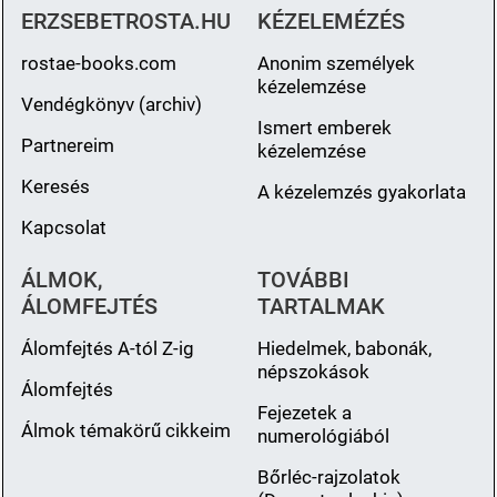
ERZSEBETROSTA.HU
KÉZELEMÉZÉS
rostae-books.com
Anonim személyek
kézelemzése
Vendégkönyv (archiv)
Ismert emberek
Partnereim
kézelemzése
Keresés
A kézelemzés gyakorlata
Kapcsolat
ÁLMOK,
TOVÁBBI
ÁLOMFEJTÉS
TARTALMAK
Álomfejtés A-tól Z-ig
Hiedelmek, babonák,
népszokások
Álomfejtés
Fejezetek a
Álmok témakörű cikkeim
numerológiából
Bőrléc-rajzolatok