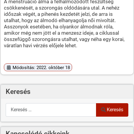
A menstruáció álma a felhalmozódott feszültség
csökkenését, a szorongás oldódására utal. A nehéz
időszak végét, a pihenés kezdetét jelzi, de arra is
utalhat, hogy az álmodó elhanyagolja női mivoltát.
Asszonyok esetében, ha olyankor álmodnak róla,
amikor még nem jött el a menzesz ideje, a ciklussal
összefüggő szorongásra utalhat, vagy néha egy korai,
váratlan havi vérzés előjele lehet.
Módosítás: 2022. október 18
Keresés
Keresés
Keresés
Kapcsolódó cikkeink