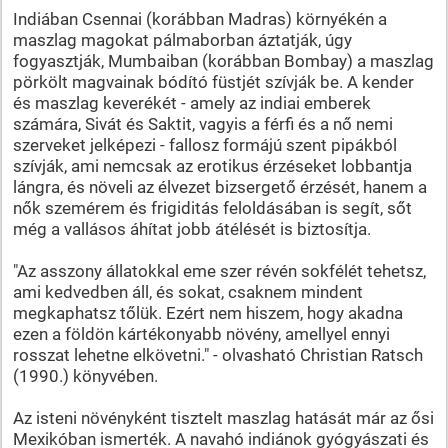
Indiában Csennai (korábban Madras) környékén a
maszlag magokat pálmaborban áztatják, úgy
fogyasztják, Mumbaiban (korábban Bombay) a maszlag
pörkölt magvainak bódító füstjét szívják be. A kender
és maszlag keverékét - amely az indiai emberek
számára, Sivát és Saktit, vagyis a férfi és a nő nemi
szerveket jelképezi - fallosz formájú szent pipákból
szívják, ami nemcsak az erotikus érzéseket lobbantja
lángra, és növeli az élvezet bizsergető érzését, hanem a
nők szemérem és frigiditás feloldásában is segít, sőt
még a vallásos áhítat jobb átélését is biztosítja.
"Az asszony állatokkal eme szer révén sokfélét tehetsz,
ami kedvedben áll, és sokat, csaknem mindent
megkaphatsz tőlük. Ezért nem hiszem, hogy akadna
ezen a földön kártékonyabb növény, amellyel ennyi
rosszat lehetne elkövetni." - olvasható Christian Ratsch
(1990.) könyvében.
Az isteni növényként tisztelt maszlag hatását már az ősi
Mexikóban ismerték. A navahó indiánok gyógyászati és