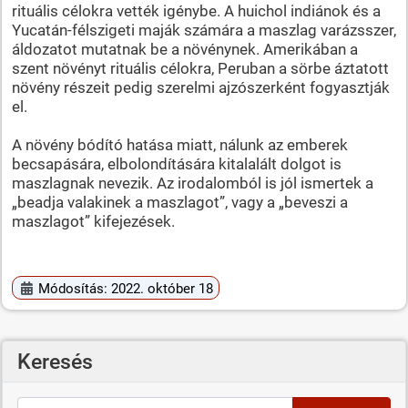
rituális célokra vették igénybe. A huichol indiánok és a
Yucatán-félszigeti maják számára a maszlag varázsszer,
áldozatot mutatnak be a növénynek. Amerikában a
szent növényt rituális célokra, Peruban a sörbe áztatott
növény részeit pedig szerelmi ajzószerként fogyasztják
el.
A növény bódító hatása miatt, nálunk az emberek
becsapására, elbolondítására kitalalált dolgot is
maszlagnak nevezik. Az irodalomból is jól ismertek a
„beadja valakinek a maszlagot”, vagy a „beveszi a
maszlagot” kifejezések.
Módosítás: 2022. október 18
Keresés
Keresés