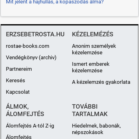
Mit jelent a hajhullás, a kopaszodás álma?
ERZSEBETROSTA.HU
KÉZELEMÉZÉS
rostae-books.com
Anonim személyek
kézelemzése
Vendégkönyv (archiv)
Ismert emberek
Partnereim
kézelemzése
Keresés
A kézelemzés gyakorlata
Kapcsolat
ÁLMOK,
TOVÁBBI
ÁLOMFEJTÉS
TARTALMAK
Álomfejtés A-tól Z-ig
Hiedelmek, babonák,
népszokások
Álomfejtés