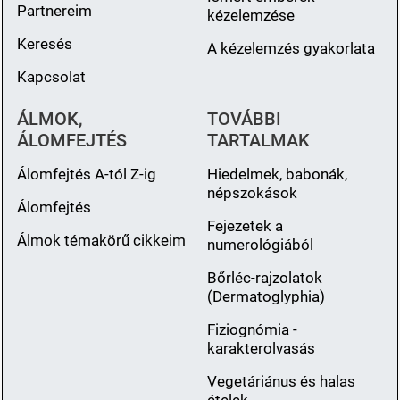
Partnereim
kézelemzése
Keresés
A kézelemzés gyakorlata
Kapcsolat
ÁLMOK,
TOVÁBBI
ÁLOMFEJTÉS
TARTALMAK
Álomfejtés A-tól Z-ig
Hiedelmek, babonák,
népszokások
Álomfejtés
Fejezetek a
Álmok témakörű cikkeim
numerológiából
Bőrléc-rajzolatok
(Dermatoglyphia)
Fiziognómia -
karakterolvasás
Vegetáriánus és halas