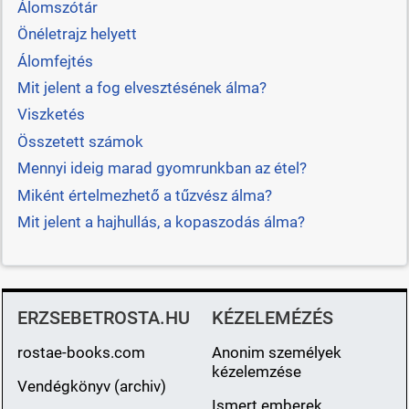
Álomszótár
Önéletrajz helyett
Álomfejtés
Mit jelent a fog elvesztésének álma?
Viszketés
Összetett számok
Mennyi ideig marad gyomrunkban az étel?
Miként értelmezhető a tűzvész álma?
Mit jelent a hajhullás, a kopaszodás álma?
ERZSEBETROSTA.HU
KÉZELEMÉZÉS
rostae-books.com
Anonim személyek
kézelemzése
Vendégkönyv (archiv)
Ismert emberek