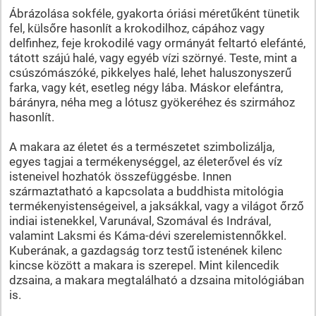
Ábrázolása sokféle, gyakorta óriási méretűként tünetik
fel, külsőre hasonlít a krokodilhoz, cápához vagy
delfinhez, feje krokodilé vagy ormányát feltartó elefánté,
tátott szájú halé, vagy egyéb vízi szörnyé. Teste, mint a
csúszómászóké, pikkelyes halé, lehet haluszonyszerű
farka, vagy két, esetleg négy lába. Máskor elefántra,
bárányra, néha meg a lótusz gyökeréhez és szirmához
hasonlít.
A makara az életet és a természetet szimbolizálja,
egyes tagjai a termékenységgel, az életerővel és víz
isteneivel hozhatók összefüggésbe. Innen
származtatható a kapcsolata a buddhista mitológia
termékenyistenségeivel, a jaksákkal, vagy a világot őrző
indiai istenekkel, Varunával, Szomával és Indrával,
valamint Laksmi és Káma-dévi szerelemistennőkkel.
Kuberának, a gazdagság torz testű istenének kilenc
kincse között a makara is szerepel. Mint kilencedik
dzsaina, a makara megtalálható a dzsaina mitológiában
is.