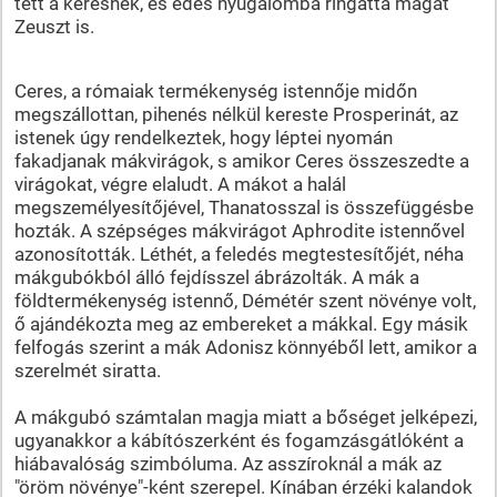
tett a kérésnek, és édes nyugalomba ringatta magát
Zeuszt is.
Ceres, a rómaiak termékenység istennője midőn
megszállottan, pihenés nélkül kereste Prosperinát, az
istenek úgy rendelkeztek, hogy léptei nyomán
fakadjanak mákvirágok, s amikor Ceres összeszedte a
virágokat, végre elaludt. A mákot a halál
megszemélyesítőjével, Thanatosszal is összefüggésbe
hozták. A szépséges mákvirágot Aphrodite istennővel
azonosították. Léthét, a feledés megtestesítőjét, néha
mákgubókból álló fejdísszel ábrázolták. A mák a
földtermékenység istennő, Démétér szent növénye volt,
ő ajándékozta meg az embereket a mákkal. Egy másik
felfogás szerint a mák Adonisz könnyéből lett, amikor a
szerelmét siratta.
A mákgubó számtalan magja miatt a bőséget jelképezi,
ugyanakkor a kábítószerként és fogamzásgátlóként a
hiábavalóság szimbóluma. Az asszíroknál a mák az
"öröm növénye"-ként szerepel. Kínában érzéki kalandok