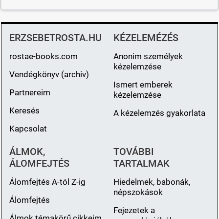
ERZSEBETROSTA.HU
KÉZELEMÉZÉS
rostae-books.com
Anonim személyek
kézelemzése
Vendégkönyv (archiv)
Ismert emberek
Partnereim
kézelemzése
Keresés
A kézelemzés gyakorlata
Kapcsolat
ÁLMOK,
TOVÁBBI
ÁLOMFEJTÉS
TARTALMAK
Álomfejtés A-tól Z-ig
Hiedelmek, babonák,
népszokások
Álomfejtés
Fejezetek a
Álmok témakörű cikkeim