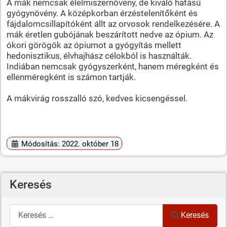
A mák nemcsak élelmiszernövény, de kiváló hatású
gyógynövény. A középkorban érzéstelenítőként és
fájdalomcsillapítóként állt az orvosok rendelkezésére. A
mák éretlen gubójának beszárított nedve az ópium. Az
ókori görögök az ópiumot a gyógyítás mellett
hedonisztikus, élvhajhász célokból is használták.
Indiában nemcsak gyógyszerként, hanem méregként és
ellenméregként is számon tartják.
A mákvirág rosszalló szó, kedves kicsengéssel.
Módosítás: 2022. október 18
Keresés
Keresés
Keresés