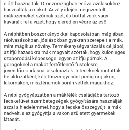
előtt használták. Oroszországban esővarázslásokhoz
használták a mákot. Aszály idején megszentelt
mákszemeket szórnak szét, és bottal verik vagy
kavarják fel a vizet, hogy eleredjen végre az eső.
A néphitben boszorkányokkal kapcsolatban, mágiában,
ráolvasásokban, jóslásokban gyakran szerepelt a mák,
mint mágikus növény. Termékenységvarázslás céljából,
az ifjú házasokra mák magvait szórták, hogy különleges
szaporodási képessége legyen az ifjú párnak. A
görögöknél a mákot fertőtlenítő füstölésre,
jövendőmondásnál alkalmazták. Isteneknek mutatták
be áldozatként, kábítószer gyanánt pedig orgiákon,
lakomákon, misztériumok során vették magukhoz.
A népi gyógyászatban a mákfélék családjába tartozó
fecskefüvet szembetegségek gyógyítására használják,
azzal a hiedelemmel, hogy a fecske összegyűjti a mák
nedveit, s ez gyógyítja a vakon született gyermekek
látását.