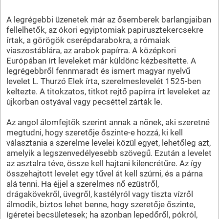
A legrégebbi üzenetek már az ősemberek barlangjaiban
fellelhetők, az ókori egyiptomiak papirusztekercsekre
írtak, a görögök cserépdarabokra, a rómaiak
viaszostáblára, az arabok papírra. A középkori
Európában írt leveleket már küldönc kézbesítette. A
legrégebbről fennmaradt és ismert magyar nyelvű
levelet L. Thurzó Elek írta, szerelmeslevelét 1525-ben
keltezte. A titokzatos, titkot rejtő papírra írt leveleket az
újkorban ostyával vagy pecséttel zárták le.
Az angol álomfejtők szerint annak a nőnek, aki szeretné
megtudni, hogy szeretője őszinte-e hozzá, ki kell
választania a szerelme levelei közül egyet, lehetőleg azt,
amelyik a legszenvedélyesebb szövegű. Ezután a levelet
az asztalra téve, össze kell hajtani kilencrétűre. Az így
összehajtott levelet egy tűvel át kell szúrni, és a párna
alá tenni. Ha éjjel a szerelmes nő ezüstről,
drágakövekről, üvegről, kastélyról vagy tiszta vízről
álmodik, biztos lehet benne, hogy szeretője őszinte,
ígéretei becsületesek; ha azonban lepedőről, pókról,