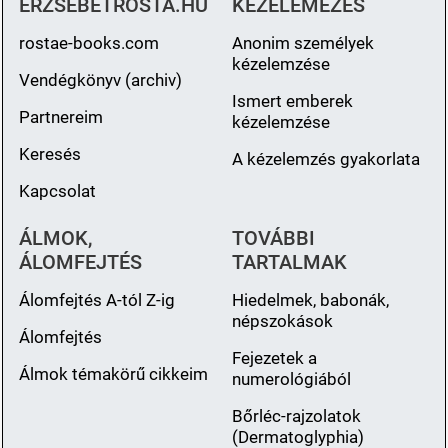
ERZSEBETROSTA.HU
KÉZELEMÉZÉS
rostae-books.com
Anonim személyek
kézelemzése
Vendégkönyv (archiv)
Ismert emberek
Partnereim
kézelemzése
Keresés
A kézelemzés gyakorlata
Kapcsolat
ÁLMOK,
TOVÁBBI
ÁLOMFEJTÉS
TARTALMAK
Álomfejtés A-tól Z-ig
Hiedelmek, babonák,
népszokások
Álomfejtés
Fejezetek a
Álmok témakörű cikkeim
numerológiából
Bőrléc-rajzolatok
(Dermatoglyphia)