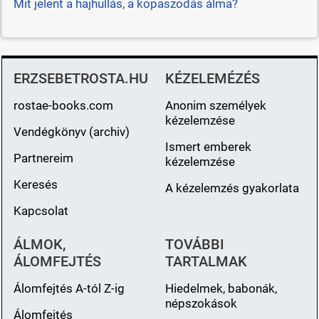
Mit jelent a hajhullás, a kopaszodás álma?
ERZSEBETROSTA.HU
KÉZELEMÉZÉS
rostae-books.com
Anonim személyek
kézelemzése
Vendégkönyv (archiv)
Ismert emberek
Partnereim
kézelemzése
Keresés
A kézelemzés gyakorlata
Kapcsolat
ÁLMOK,
TOVÁBBI
ÁLOMFEJTÉS
TARTALMAK
Álomfejtés A-tól Z-ig
Hiedelmek, babonák,
népszokások
Álomfejtés