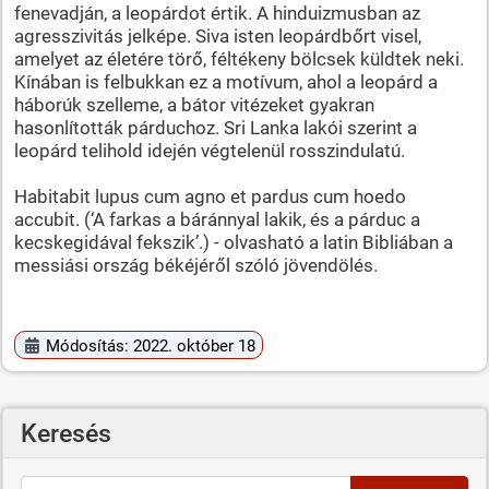
fenevadján, a leopárdot értik. A hinduizmusban az
agresszivitás jelképe. Siva isten leopárdbőrt visel,
amelyet az életére törő, féltékeny bölcsek küldtek neki.
Kínában is felbukkan ez a motívum, ahol a leopárd a
háborúk szelleme, a bátor vitézeket gyakran
hasonlították párduchoz. Sri Lanka lakói szerint a
leopárd telihold idején végtelenül rosszindulatú.
Habitabit lupus cum agno et pardus cum hoedo
accubit. (‘A farkas a báránnyal lakik, és a párduc a
kecskegidával fekszik’.) - olvasható a latin Bibliában a
messiási ország békéjéről szóló jövendölés.
Módosítás: 2022. október 18
Keresés
Keresés