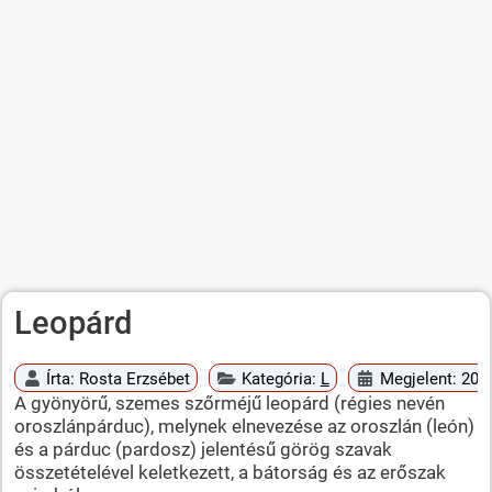
Leopárd
Írta:
Rosta Erzsébet
Kategória:
L
Megjelent: 2010
A gyönyörű, szemes szőrméjű leopárd (régies nevén
oroszlánpárduc), melynek elnevezése az oroszlán (león)
és a párduc (pardosz) jelentésű görög szavak
összetételével keletkezett, a bátorság és az erőszak