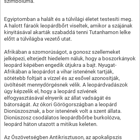
szimbóluma.
Egyiptomban a halált és a túlvilági életet testesíti meg.
A halott fáraók leopárdbőrt viseltek, amikor a szájának
kinyitásával akarták szabaddá tenni Tutanhamon lelke
előtt a túlvilágba vezető utat.
Afrikában a szomorúságot, a gonosz szellemeket
jelképezi, elterjedt hiedelem náluk, hogy a boszorkányok
leopárd képében engedik útjukra a bajt. Nyugat-
Afrikában a leopárdot a vihar istenének tartják,
sötétebb foltjait a vízzel és az esővel azonosítják,
üvöltését mennydörgésnek vélik. A leopárdvadászok
úgy képzelik el, hogy a leopárd szívének
elfogyasztásával elnyerik az állat vadságát és
bátorságát. Az ókori Görögországban a leopárd
Dionüszosznak, a bor istenének volt a szent állata.
Dionüszosz csodálatos leopárdbőrbe burkolózva,
leopárd háton utazott a mitikus keleten.
Az Ószövetségben Antikrisztuson, az apokalipszis