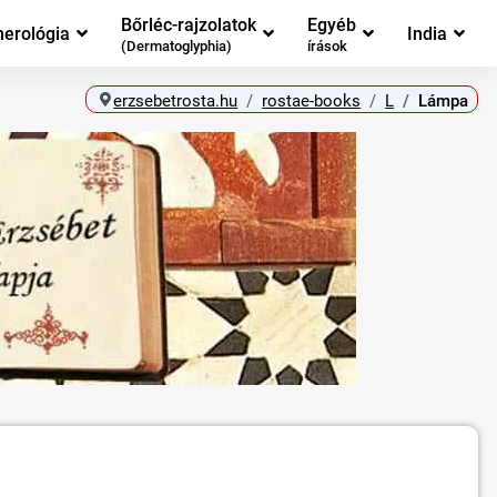
Bőrléc-rajzolatok
Egyéb
erológia
India
(Dermatoglyphia)
írások
erzsebetrosta.hu
rostae-books
L
Lámpa