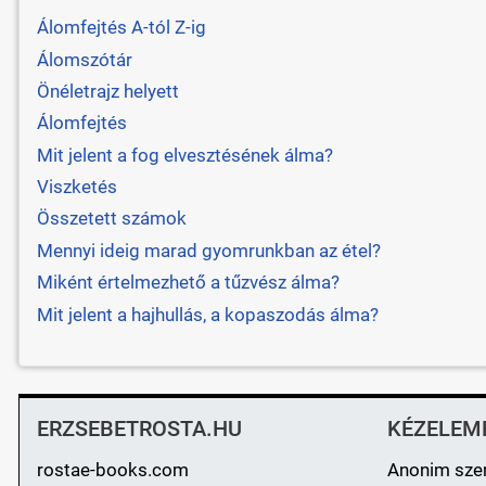
Álomfejtés A-tól Z-ig
Álomszótár
Önéletrajz helyett
Álomfejtés
Mit jelent a fog elvesztésének álma?
Viszketés
Összetett számok
Mennyi ideig marad gyomrunkban az étel?
Miként értelmezhető a tűzvész álma?
Mit jelent a hajhullás, a kopaszodás álma?
ERZSEBETROSTA.HU
KÉZELEM
rostae-books.com
Anonim sze