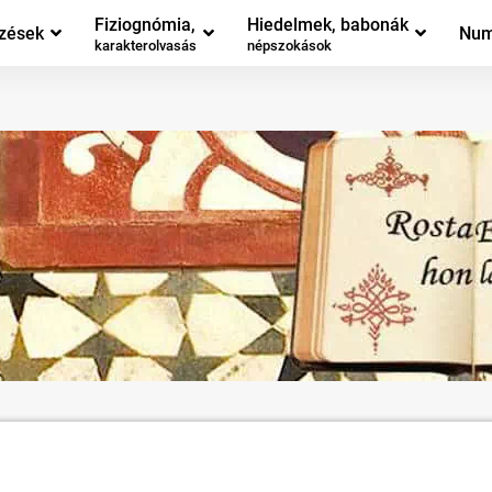
Fiziognómia,
Hiedelmek, babonák
zések
Num
karakterolvasás
népszokások