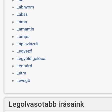
Lábnyom
Lakás
Láma
Lamantin
Lámpa
Lápiszlazuli
Legyező
Légyölő galóca
Leopárd
Létra
Levegő
Legolvasotabb írásaink