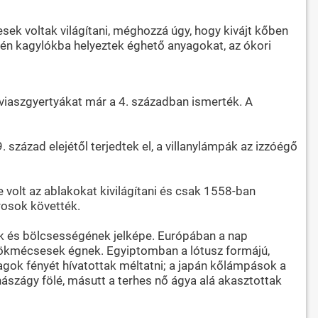
esek voltak világítani, méghozzá úgy, hogy kivájt kőben
kén kagylókba helyeztek éghető anyagokat, az ókori
 viaszgyertyákat már a 4. században ismerték. A
század elejétől terjedtek el, a villanylámpák az izzóégő
 volt az ablakokat kivilágítani és csak 1558-ban
rosok követték.
nak és bölcsességének jelképe. Európában a nap
rökmécsesek égnek. Egyiptomban a lótusz formájú,
gok fényét hívatottak méltatni; a japán kőlámpások a
nászágy fölé, másutt a terhes nő ágya alá akasztottak