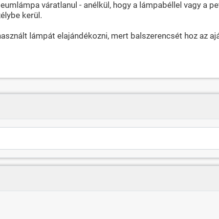
umlámpa váratlanul - anélkül, hogy a lámpabéllel vagy a pet
élybe kerül.
használt lámpát elajándékozni, mert balszerencsét hoz az a