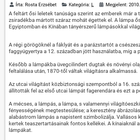
Írta:
Rosta Erzsébet
Kategória:
L
Megjelent: 2010.
A feltárt ősi leletek tanúsága szerint az emberek már a 
zsiradékba mártott száraz mohát égettek el. A lámpa ős
Egyiptomban és Kínában tányérszerű lámpásokkal világí
A régi görögöknél a fáklyát és a parázstartót a csésze
faggyúgyertya a 12. században jött használatba, míg a p
Később a lámpákba üvegcilindert dugtak és növényi olajo
feltalálása után, 1870-től váltak világításra alkalmassá.
Az utcai világítást közbiztonsági szempontból a 16. szá
állították fel az első utcai lámpát fagerendára és ezt 
A mécses, a lámpás, a lámpa, s valamennyi világítóeszk
fényességének megtestesülése; a keresztény ábrázolás
alabástrom lámpás a napistent szimbolizálja. Vallásos 
kertek teaszertartásainak fontos kellékei. A kínaiaknál
lámpákat.