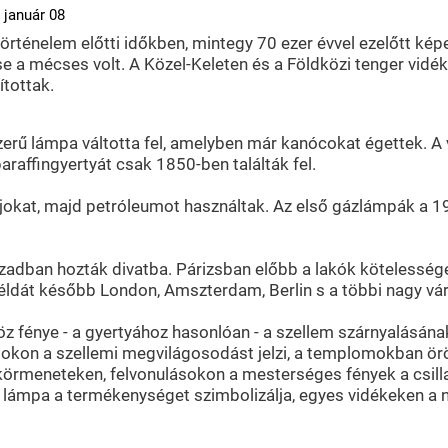
 január 08
történelem előtti időkben, mintegy 70 ezer évvel ezelőtt kép
e a mécses volt. A Közel-Keleten és a Földközi tenger vidé
tottak.
szerű lámpa váltotta fel, amelyben már kanócokat égettek. A
araffingyertyát csak 1850-ben találták fel.
kat, majd petróleumot használtak. Az első gázlámpák a 19. 
zadban hozták divatba. Párizsban előbb a lakók kötelessége
a példát később London, Amszterdam, Berlin s a többi nagy vá
öz fénye - a gyertyához hasonlóan - a szellem szárnyalásá
okon a szellemi megvilágosodást jelzi, a templomokban ö
körmeneteken, felvonulásokon a mesterséges fények a csilla
 a lámpa a termékenységet szimbolizálja, egyes vidékeken a 