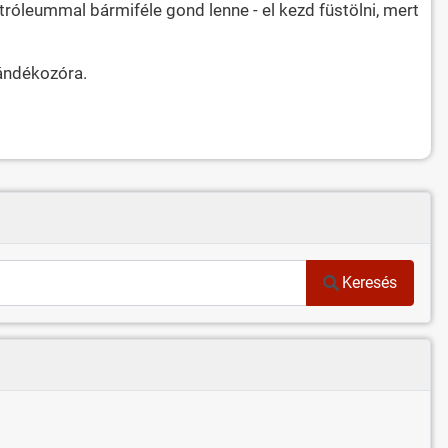
róleummal bármiféle gond lenne - el kezd füstölni, mert
jándékozóra.
Keresés