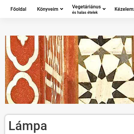
Vegetáriánus
Főoldal
Könyveim
Kézelem
és halas ételek
Lámpa