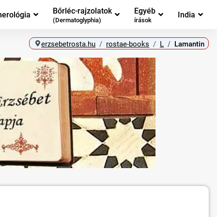
Bőrléc-rajzolatok
Egyéb
erológia
India
(Dermatoglyphia)
írások
erzsebetrosta.hu
rostae-books
L
Lamantin