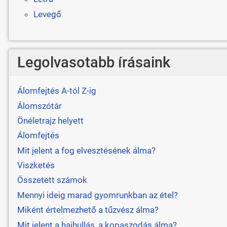
Levegő
Legolvasotabb írásaink
Álomfejtés A-tól Z-ig
Álomszótár
Önéletrajz helyett
Álomfejtés
Mit jelent a fog elvesztésének álma?
Viszketés
Összetett számok
Mennyi ideig marad gyomrunkban az étel?
Miként értelmezhető a tűzvész álma?
Mit jelent a hajhullás, a kopaszodás álma?