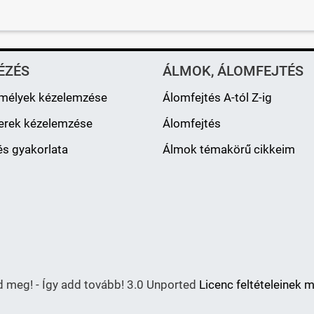
ÉZÉS
ÁLMOK, ÁLOMFEJTÉS
mélyek kézelemzése
Álomfejtés A-tól Z-ig
erek kézelemzése
Álomfejtés
s gyakorlata
Álmok témakörű cikkeim
meg! - Így add tovább! 3.0 Unported
Licenc feltételeinek 