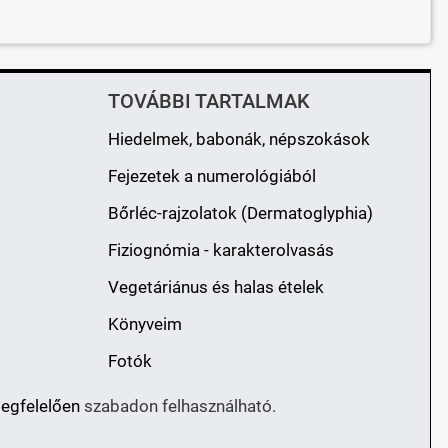
TOVÁBBI TARTALMAK
Hiedelmek, babonák, népszokások
Fejezetek a numerológiából
Bőrléc-rajzolatok (Dermatoglyphia)
Fiziognómia - karakterolvasás
Vegetáriánus és halas ételek
Könyveim
Fotók
megfelelően
szabadon felhasználható.