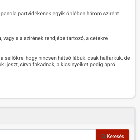
"Hispanola partvidékének egyik öblében három szirént
 vagyis a szirének rendjébe tartozó, a cetekre
sellőkre, hogy nincsen hátsó lábuk, csak halfarkuk, de
k ijeszt, sírva fakadnak, a kicsinyeiket pedig apró
Keresés