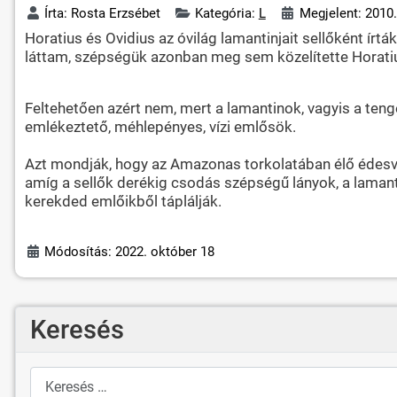
Írta:
Rosta Erzsébet
Kategória:
L
Megjelent: 2010.
Horatius és Ovidius az óvilág lamantinjait sellőként írtá
láttam, szépségük azonban meg sem közelítette Horatiu
Feltehetően azért nem, mert a lamantinok, vagyis a teng
emlékeztető, méhlepényes, vízi emlősök.
Azt mondják, hogy az Amazonas torkolatában élő édesví
amíg a sellők derékig csodás szépségű lányok, a lamantino
kerekded emlőikből táplálják.
Módosítás: 2022. október 18
Keresés
Keresés