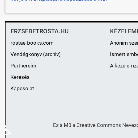
ERZSEBETROSTA.HU
KÉZELEM
rostae-books.com
Anonim sze
Vendégkönyv (archiv)
Ismert emb
Partnereim
A kézelemzé
Keresés
Kapcsolat
Ez a Mű a Creative Commons Nevezd 
♿