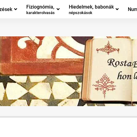
Fiziognómia,
Hiedelmek, babonák
zések
Num
karakterolvasás
népszokások