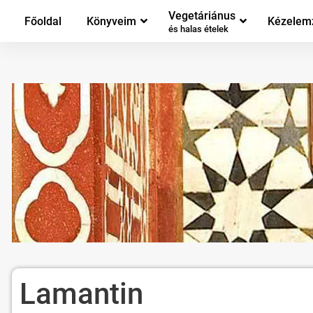
Vegetáriánus
Főoldal
Könyveim
Kézelem
és halas ételek
Lamantin