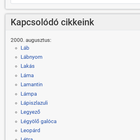
Kapcsolódó cikkeink
2000. augusztus:
Láb
Lábnyom
Lakás
Láma
Lamantin
Lámpa
Lápiszlazuli
Legyező
Légyölő galóca
Leopárd
Létra