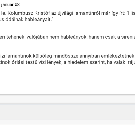
 január 08
k le. Kolumbusz Kristóf az újvilági lamantinról már így írt: 
s ódáinak hableányait."
eri tehenek, valójában nem hableányok, hanem csak a sirenia,
zi lamantinok külsőleg mindössze annyiban emlékeztetnek a 
k óriási testű vízi lények, a hiedelem szerint, ha valaki ráju