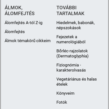
ÁLMOK,
TOVÁBBI
ÁLOMFEJTÉS
TARTALMAK
Álomfejtés A-tól Z-ig
Hiedelmek, babonák,
népszokások
Álomfejtés
Fejezetek a
Álmok témakörű cikkeim
numerológiából
Bőrléc-rajzolatok
(Dermatoglyphia)
Fiziognómia -
karakterolvasás
Vegetáriánus és halas
ételek
Könyveim
Fotók