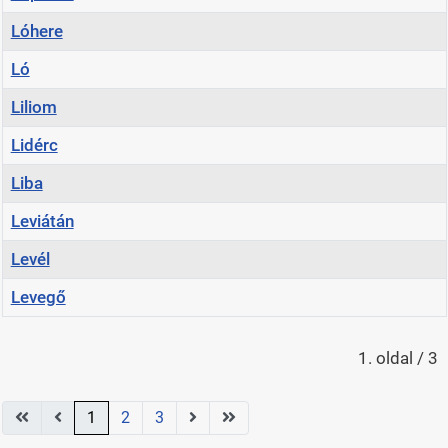
Lóhere
Ló
Liliom
Lidérc
Liba
Leviátán
Levél
Levegő
Cikkek
1. oldal / 3
1
2
3