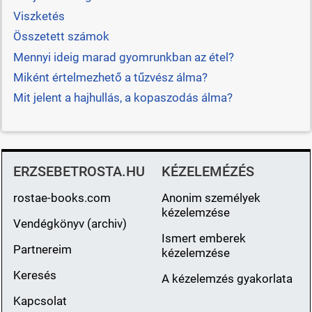
Viszketés
Összetett számok
Mennyi ideig marad gyomrunkban az étel?
Miként értelmezhető a tűzvész álma?
Mit jelent a hajhullás, a kopaszodás álma?
ERZSEBETROSTA.HU
KÉZELEMÉZÉS
rostae-books.com
Anonim személyek
kézelemzése
Vendégkönyv (archiv)
Ismert emberek
Partnereim
kézelemzése
Keresés
A kézelemzés gyakorlata
Kapcsolat