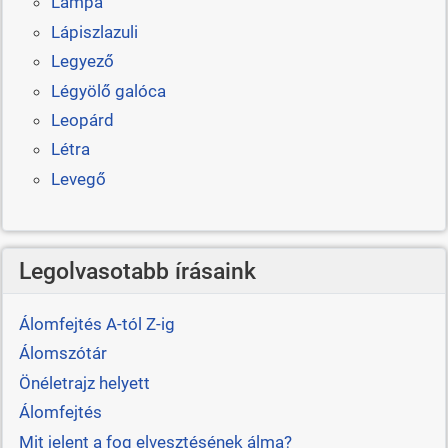
Lámpa
Lápiszlazuli
Legyező
Légyölő galóca
Leopárd
Létra
Levegő
Legolvasotabb írásaink
Álomfejtés A-tól Z-ig
Álomszótár
Önéletrajz helyett
Álomfejtés
Mit jelent a fog elvesztésének álma?