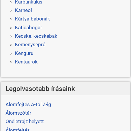
Karbunkulus
Karneol
Kártya-babonák
Katicabogár
Kecske, kecskebak
Kéményseprő
Kenguru
Kentaurok
Legolvasotabb írásaink
Álomfejtés A-tól Z-ig
Álomszótár
Önéletrajz helyett
Álomfejtés