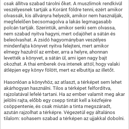
csak állítva szabad tárolni őket. A muszlimok rendkívül
veszélyesnek tartják a Koránt földre tenni, ezért amikor
olvassák, kis állványra helyezik, amikor nem használják,
megfelelően becsomagolva a lakás legmagasabb
polcán tartják. Szerintük, amikor senki sem olvassa,
nem szabad nyitva hagyni, mert odajöhet a sátán és
beleolvashat. A zsidó hagyományban veszélyes
mindenfajta könyvet nyitva felejteni, mert amikor
elmegy hazulról az ember, arra a helyre, ahonnan
levették a könyvet, a sátán ül, ami igen nagy bajt
okozhat. A thai emberek óva intenek attól, hogy valaki
átlépjen egy könyv fölött, mert ez elbutítja az illetőt.
Hasonlóan a könyvhöz, az atlaszt, a térképet sem lehet
akárhogyan használni. Tilos a térképet felfordítva,
rajzolatával lefelé tartani. Ha az ember valamit meg akar
jelölni rajta, előbb egy csepp tintát kell a kézfejére
csöppentenie, és csak miután a tinta megszáradt,
azután rajzolhat a térképre. Végezetül egy általános
tilalom: sohasem szabad a térképen az ujjakkal dobolni.