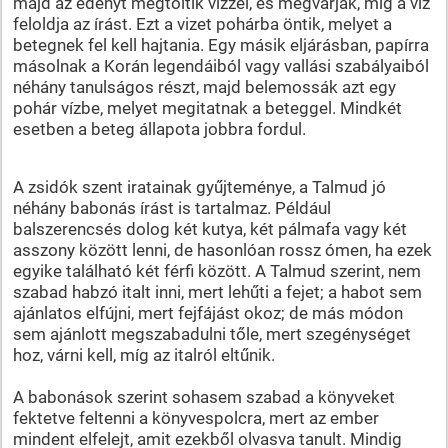
majd az edényt megtöltik vízzel, és megvárják, míg a víz
feloldja az írást. Ezt a vizet pohárba öntik, melyet a
betegnek fel kell hajtania. Egy másik eljárásban, papírra
másolnak a Korán legendáiból vagy vallási szabályaiból
néhány tanulságos részt, majd belemossák azt egy
pohár vízbe, melyet megitatnak a beteggel. Mindkét
esetben a beteg állapota jobbra fordul.
A zsidók szent iratainak gyűjteménye, a Talmud jó
néhány babonás írást is tartalmaz. Például
balszerencsés dolog két kutya, két pálmafa vagy két
asszony között lenni, de hasonlóan rossz ómen, ha ezek
egyike található két férfi között. A Talmud szerint, nem
szabad habzó italt inni, mert lehűti a fejet; a habot sem
ajánlatos elfújni, mert fejfájást okoz; de más módon
sem ajánlott megszabadulni tőle, mert szegénységet
hoz, várni kell, míg az italról eltűnik.
A babonások szerint sohasem szabad a könyveket
fektetve feltenni a könyvespolcra, mert az ember
mindent elfelejt, amit ezekből olvasva tanult. Mindig