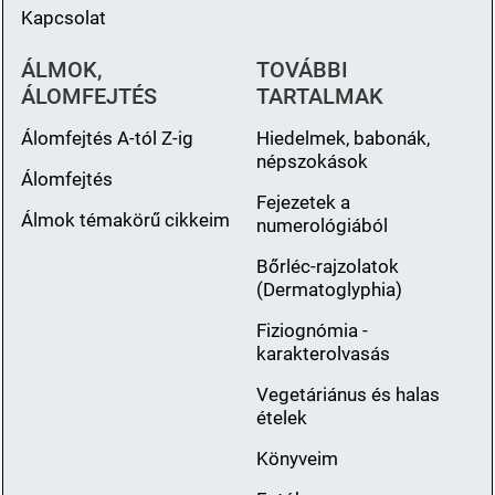
Kapcsolat
ÁLMOK,
TOVÁBBI
ÁLOMFEJTÉS
TARTALMAK
Álomfejtés A-tól Z-ig
Hiedelmek, babonák,
népszokások
Álomfejtés
Fejezetek a
Álmok témakörű cikkeim
numerológiából
Bőrléc-rajzolatok
(Dermatoglyphia)
Fiziognómia -
karakterolvasás
Vegetáriánus és halas
ételek
Könyveim