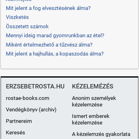
Mit jelent a fog elvesztésének álma?
Viszketés
Összetett számok
Mennyi ideig marad gyomrunkban az étel?
Miként értelmezhető a tűzvész álma?
Mit jelent a hajhullás, a kopaszodás álma?
ERZSEBETROSTA.HU
KÉZELEMÉZÉS
rostae-books.com
Anonim személyek
kézelemzése
Vendégkönyv (archiv)
Ismert emberek
Partnereim
kézelemzése
Keresés
A kézelemzés gyakorlata