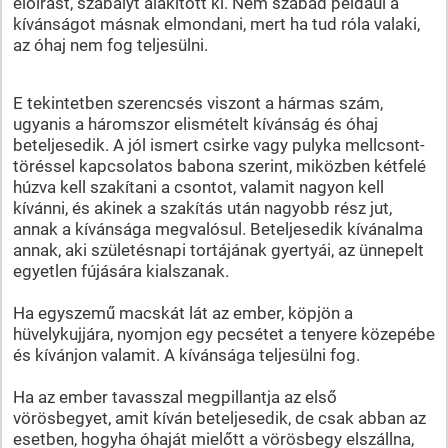
előírást, szabályt alakított ki. Nem szabad például a
kívánságot másnak elmondani, mert ha tud róla valaki,
az óhaj nem fog teljesülni.
E tekintetben szerencsés viszont a hármas szám,
ugyanis a háromszor elismételt kívánság és óhaj
beteljesedik. A jól ismert csirke vagy pulyka mellcsont-
töréssel kapcsolatos babona szerint, miközben kétfelé
húzva kell szakítani a csontot, valamit nagyon kell
kívánni, és akinek a szakítás után nagyobb rész jut,
annak a kívánsága megvalósul. Beteljesedik kívánalma
annak, aki születésnapi tortájának gyertyái, az ünnepelt
egyetlen fújására kialszanak.
Ha egyszemű macskát lát az ember, köpjön a
hüvelykujjára, nyomjon egy pecsétet a tenyere közepébe
és kívánjon valamit. A kívánsága teljesülni fog.
Ha az ember tavasszal megpillantja az első
vörösbegyet, amit kíván beteljesedik, de csak abban az
esetben, hogyha óhaját mielőtt a vörösbegy elszállna,