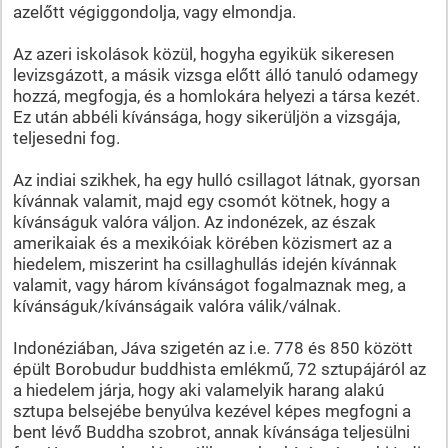
azelőtt végiggondolja, vagy elmondja.
Az azeri iskolások közül, hogyha egyikük sikeresen
levizsgázott, a másik vizsga előtt álló tanuló odamegy
hozzá, megfogja, és a homlokára helyezi a társa kezét.
Ez után abbéli kívánsága, hogy sikerüljön a vizsgája,
teljesedni fog.
Az indiai szikhek, ha egy hulló csillagot látnak, gyorsan
kívánnak valamit, majd egy csomót kötnek, hogy a
kívánságuk valóra váljon. Az indonézek, az észak
amerikaiak és a mexikóiak körében közismert az a
hiedelem, miszerint ha csillaghullás idején kívánnak
valamit, vagy három kívánságot fogalmaznak meg, a
kívánságuk/kívánságaik valóra válik/válnak.
Indonéziában, Jáva szigetén az i.e. 778 és 850 között
épült Borobudur buddhista emlékmű, 72 sztupájáról az
a hiedelem járja, hogy aki valamelyik harang alakú
sztupa belsejébe benyúlva kezével képes megfogni a
bent lévő Buddha szobrot, annak kívánsága teljesülni