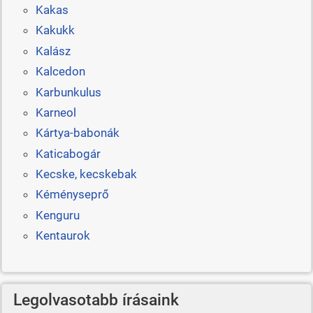
Kakas
Kakukk
Kalász
Kalcedon
Karbunkulus
Karneol
Kártya-babonák
Katicabogár
Kecske, kecskebak
Kéményseprő
Kenguru
Kentaurok
Legolvasotabb írásaink