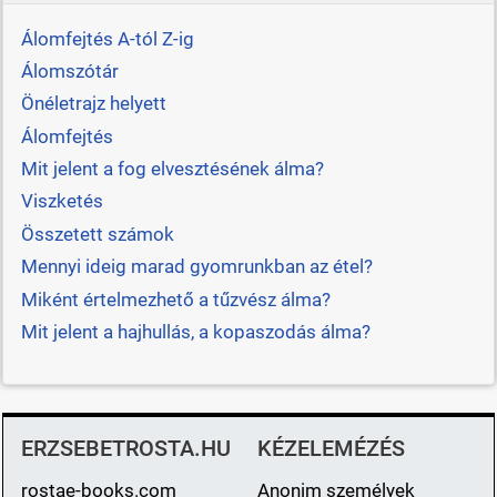
Álomfejtés A-tól Z-ig
Álomszótár
Önéletrajz helyett
Álomfejtés
Mit jelent a fog elvesztésének álma?
Viszketés
Összetett számok
Mennyi ideig marad gyomrunkban az étel?
Miként értelmezhető a tűzvész álma?
Mit jelent a hajhullás, a kopaszodás álma?
ERZSEBETROSTA.HU
KÉZELEMÉZÉS
rostae-books.com
Anonim személyek