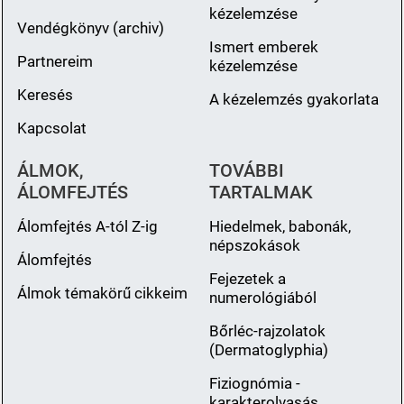
kézelemzése
Vendégkönyv (archiv)
Ismert emberek
Partnereim
kézelemzése
Keresés
A kézelemzés gyakorlata
Kapcsolat
ÁLMOK,
TOVÁBBI
ÁLOMFEJTÉS
TARTALMAK
Álomfejtés A-tól Z-ig
Hiedelmek, babonák,
népszokások
Álomfejtés
Fejezetek a
Álmok témakörű cikkeim
numerológiából
Bőrléc-rajzolatok
(Dermatoglyphia)
Fiziognómia -
karakterolvasás