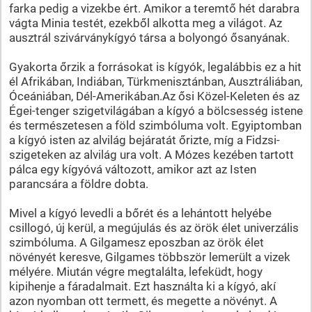
farka pedig a vizekbe ért. Amikor a teremtő hét darabra
vágta Minia testét, ezekből alkotta meg a világot. Az
ausztrál szivárványkígyó társa a bolyongó ősanyának.
Gyakorta őrzik a forrásokat is kígyók, legalábbis ez a hit
él Afrikában, Indiában, Türkmenisztánban, Ausztráliában,
Óceániában, Dél-Amerikában.Az ősi Közel-Keleten és az
Égei-tenger szigetvilágában a kígyó a bölcsesség istene
és természetesen a föld szimbóluma volt. Egyiptomban
a kígyó isten az alvilág bejáratát őrizte, míg a Fidzsi-
szigeteken az alvilág ura volt. A Mózes kezében tartott
pálca egy kígyóvá változott, amikor azt az Isten
parancsára a földre dobta.
Mivel a kígyó levedli a bőrét és a lehántott helyébe
csillogó, új kerül, a megújulás és az örök élet univerzális
szimbóluma. A Gilgamesz eposzban az örök élet
növényét keresve, Gilgames többször lemerült a vizek
mélyére. Miután végre megtalálta, lefeküdt, hogy
kipihenje a fáradalmait. Ezt használta ki a kígyó, akí
azon nyomban ott termett, és megette a növényt. A