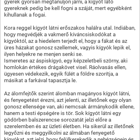
gyerek gyorsan megtanuljon járni, a kígyót látó
gyereknek pedig be kell fogni a száját, mert egyébként
kihullanak a fogai.
Kora reggel kígyót látni erőszakos halálra utal. Indiában,
hogy megvédjék a vakmerő kíváncsiskodókat a
kígyóktól, az a hiedelem terjedt el, hogy a fákat és az
üres házakat gonosz szellemek, vagyis kígyók lepik el,
ilyen helyekre ne menjen senki se.
Ismeretes az áspiskígyó, egy képzeletbeli szörny, aki
homlokán értékes drágakövet visel. Ráolvasás ellen,
ügyesen védekezik, egyik fülét a földre szorítja, a
másikat a farkával tapasztja le.
Az álomfejtők szerint álomban magányos kígyót látni,
és fenyegetést érezni, azt jelenti, az illetőnek egy olyan
gonosz ellensége van, aki nemcsak ármánykodik ellene,
hanem a testi épségére is tör. Sok kígyót látni egy
gödörben balszerencse sorozatát jelzi előre a
szerelemben és az üzleti életben. Ha sikerül az illetőnek
legyőzni és meggyilkolni az álmában fenyegető
kígyókat, azt jelzi, hogy felülkerekedik a nehézségein és