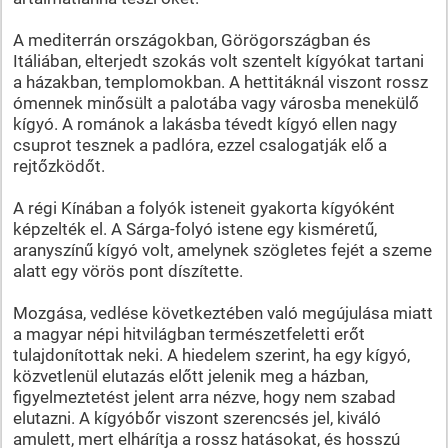
A mediterrán országokban, Görögországban és
Itáliában, elterjedt szokás volt szentelt kígyókat tartani
a házakban, templomokban. A hettitáknál viszont rossz
ómennek minősült a palotába vagy városba menekülő
kígyó. A románok a lakásba tévedt kígyó ellen nagy
csuprot tesznek a padlóra, ezzel csalogatják elő a
rejtőzködőt.
A régi Kínában a folyók isteneit gyakorta kígyóként
képzelték el. A Sárga-folyó istene egy kisméretű,
aranyszínű kígyó volt, amelynek szögletes fejét a szeme
alatt egy vörös pont díszítette.
Mozgása, vedlése következtében való megújulása miatt
a magyar népi hitvilágban természetfeletti erőt
tulajdonítottak neki. A hiedelem szerint, ha egy kígyó,
közvetlenül elutazás előtt jelenik meg a házban,
figyelmeztetést jelent arra nézve, hogy nem szabad
elutazni. A kígyóbőr viszont szerencsés jel, kiváló
amulett, mert elhárítja a rossz hatásokat, és hosszú