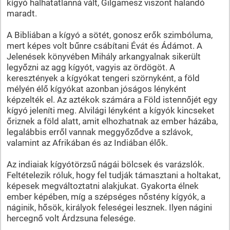
kígyó halhatatlanná vált, Gilgamesz viszont halandó
maradt.
A Bibliában a kígyó a sötét, gonosz erők szimbóluma,
mert képes volt bűnre csábítani Évát és Ádámot. A
Jelenések könyvében Mihály arkangyalnak sikerült
legyőzni az agg kígyót, vagyis az ördögöt. A
keresztények a kígyókat tengeri szörnyként, a föld
mélyén élő kígyókat azonban jóságos lényként
képzelték el. Az aztékok számára a Föld istennőjét egy
kígyó jeleníti meg. Alvilági lényként a kígyók kincseket
őriznek a föld alatt, amit elhozhatnak az ember házába,
legalábbis erről vannak meggyőződve a szlávok,
valamint az Afrikában és az Indiában élők.
Az indiaiak kígyótörzsű nágái bölcsek és varázslók.
Feltételezik róluk, hogy fel tudják támasztani a holtakat,
képesek megváltoztatni alakjukat. Gyakorta élnek
ember képében, míg a szépséges nőstény kígyók, a
náginik, hősök, királyok feleségei lesznek. Ilyen nágini
hercegnő volt Árdzsuna felesége.