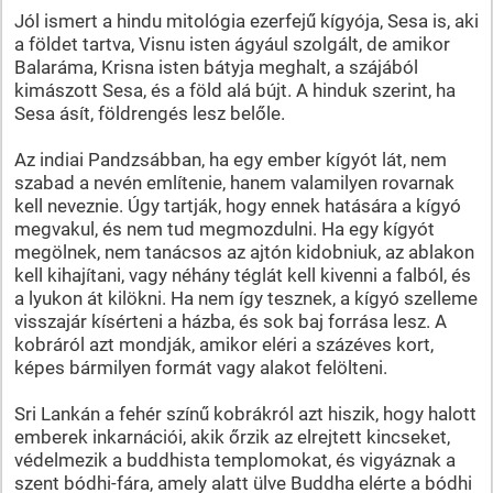
Jól ismert a hindu mitológia ezerfejű kígyója, Sesa is, aki
a földet tartva, Visnu isten ágyául szolgált, de amikor
Balaráma, Krisna isten bátyja meghalt, a szájából
kimászott Sesa, és a föld alá bújt. A hinduk szerint, ha
Sesa ásít, földrengés lesz belőle.
Az indiai Pandzsábban, ha egy ember kígyót lát, nem
szabad a nevén említenie, hanem valamilyen rovarnak
kell neveznie. Úgy tartják, hogy ennek hatására a kígyó
megvakul, és nem tud megmozdulni. Ha egy kígyót
megölnek, nem tanácsos az ajtón kidobniuk, az ablakon
kell kihajítani, vagy néhány téglát kell kivenni a falból, és
a lyukon át kilökni. Ha nem így tesznek, a kígyó szelleme
visszajár kísérteni a házba, és sok baj forrása lesz. A
kobráról azt mondják, amikor eléri a százéves kort,
képes bármilyen formát vagy alakot felölteni.
Sri Lankán a fehér színű kobrákról azt hiszik, hogy halott
emberek inkarnációi, akik őrzik az elrejtett kincseket,
védelmezik a buddhista templomokat, és vigyáznak a
szent bódhi-fára, amely alatt ülve Buddha elérte a bódhi