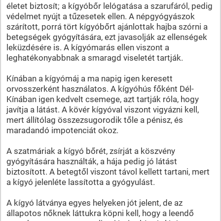
életet biztosít; a kígyóbőr lelógatása a szarufáról, pedig
védelmet nyújt a tűzesetek ellen. A népgyógyászok
szárított, porrá tört kígyóbőrt ajánlottak hajba szórni a
betegségek gyógyítására, ezt javasolják az ellenségek
leküzdésére is. A kígyómarás ellen viszont a
leghatékonyabbnak a smaragd viseletét tartják.
Kínában a kígyómáj a ma napig igen keresett
orvosszerként használatos. A kígyóhús főként Dél-
Kínában igen kedvelt csemege, azt tartják róla, hogy
javítja a látást. A kövér kígyóval viszont vigyázni kell,
mert állítólag összezsugorodik tőle a pénisz, és
maradandó impotenciát okoz.
A szatmáriak a kígyó bőrét, zsírját a köszvény
gyógyítására használták, a hája pedig jó látást
biztosított. A betegtől viszont távol kellett tartani, mert
a kígyó jelenléte lassította a gyógyulást.
A kígyó látványa egyes helyeken jót jelent, de az
állapotos nőknek láttukra köpni kell, hogy a leendő