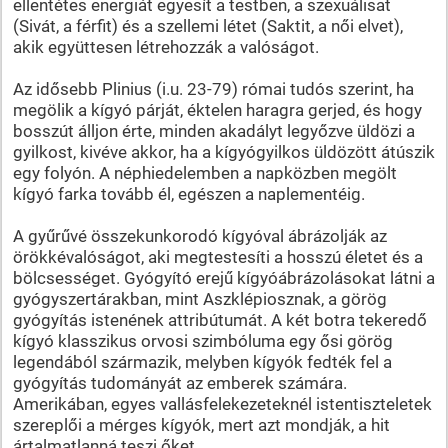
ellentétes energiát egyesít a testben, a szexuálisat
(Sivát, a férfit) és a szellemi létet (Saktit, a női elvet),
akik együttesen létrehozzák a valóságot.
Az idősebb Plinius (i.u. 23-79) római tudós szerint, ha
megölik a kígyó párját, éktelen haragra gerjed, és hogy
bosszút álljon érte, minden akadályt legyőzve üldözi a
gyilkost, kivéve akkor, ha a kígyógyilkos üldözött átúszik
egy folyón. A néphiedelemben a napközben megölt
kígyó farka tovább él, egészen a naplementéig.
A gyűrűvé összekunkorodó kígyóval ábrázolják az
örökkévalóságot, aki megtestesíti a hosszú életet és a
bölcsességet. Gyógyító erejű kígyóábrázolásokat látni a
gyógyszertárakban, mint Aszklépiosznak, a görög
gyógyítás istenének attribútumát. A két botra tekeredő
kígyó klasszikus orvosi szimbóluma egy ősi görög
legendából származik, melyben kígyók fedték fel a
gyógyítás tudományát az emberek számára.
Amerikában, egyes vallásfelekezeteknél istentiszteletek
szereplői a mérges kígyók, mert azt mondják, a hit
ártalmatlanná teszi őket.