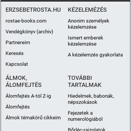
ERZSEBETROSTA.HU
KÉZELEMÉZÉS
rostae-books.com
Anonim személyek
kézelemzése
Vendégkönyv (archiv)
Ismert emberek
Partnereim
kézelemzése
Keresés
A kézelemzés gyakorlata
Kapcsolat
ÁLMOK,
TOVÁBBI
ÁLOMFEJTÉS
TARTALMAK
Álomfejtés A-tól Z-ig
Hiedelmek, babonák,
népszokások
Álomfejtés
Fejezetek a
Álmok témakörű cikkeim
numerológiából
Bőrléc-rajzolatok