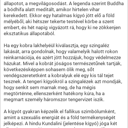
állapotot, a megvilágosodást. A legenda szerint Buddha
a bódhifa alatt meditált, amikor hirtelen vihar
kerekedett. Ekkor egy hatalmas kígyó jött elő a föld
mélyéből, aki hétszer tekerte testével körbe a szent
embert, és hét napig vigyázott rá, hogy ki ne zökkenjen
eksztatikus állapotából.
Ha egy kobra lakhelyéül kiválasztja, egy szingaléz
lakását, arra gondolnak, hogy valamelyik halott rokon
reinkarnációja, és azért jött hozzájuk, hogy védelmezze
házukat. Mivel a kobrát jóságos természetűnek tartják,
következésképpen sohasem ölik meg, sőt
vendégszeretetként a kobralyuk elé egy kis tál tejet
tesznek. A tengeri kígyókról a szingalézek azt mondják,
hogy senkit sem marnak meg, de ha mégis
megtörténne, ellenszerként hatékony kúra, ha a
megmart személy háromszor tengervizet iszik.
A kígyót gyakran képzelik el fallikus szimbólumként,
amint a szexuális energiát és a föld termékenységét
jelképezi. A hindu Kundalini (jelentése kígyó) jóga két