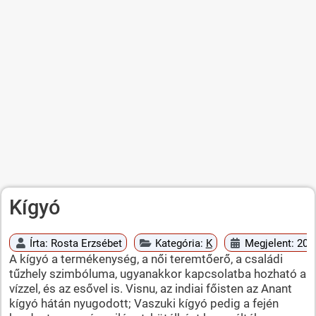
Kígyó
Írta:
Rosta Erzsébet
Kategória:
K
Megjelent: 2010
A kígyó a termékenység, a női teremtőerő, a családi
tűzhely szimbóluma, ugyanakkor kapcsolatba hozható a
vízzel, és az esővel is. Visnu, az indiai főisten az Anant
kígyó hátán nyugodott; Vaszuki kígyó pedig a fején