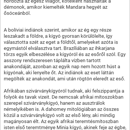
hordozta az egész világot, kötélként használták a
démonok, amikor kiemelték Mandara hegyét az
ősóceánból.
A bolíviai indiánok szerint, amikor az ég egy része
leszakadt a földre, a kígyó gyorsan körülölelte, így
választotta szét az eget a földtől, amelyeket azóta is
egymástól elválasztva tart. Brazíliában az ihkarjana
törzs egyik elbeszélése a kígyóról és az esőről szól. Egy
asszony rendszeresen táplálta vízben tartott
anakondáját, azonban az egyik nap nem hozott húst a
kígyónak, aki lenyelte őt. Az indiánok az eset láttán
megölték az anakondát, ami után rögtön eleredt az eső.
Afrikában szivárványkígyóról tudnak, aki felszippantja a
folyók és tavak vizeit. De nemcsak afrikai mítoszokban
szerepel szivárványkígyó, hanem az ausztrálok
némelyikében is. A dahomey mitológiában az összes
közül a szivárványkígyó volt az első lény, aki mindig
magányosan élt. Az egyik afrikai teremtésmítoszban
isten első teremtménye Minia kígyó, akinek feje az égbe,