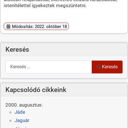
istenítélettel igyekeztek megszüntetni.
Módosítás: 2022. október 18
Keresés
Keresés
Keresés
Kapcsolódó cikkeink
2000. augusztus:
Jáde
Jaguár