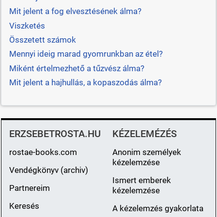
Mit jelent a fog elvesztésének álma?
Viszketés
Összetett számok
Mennyi ideig marad gyomrunkban az étel?
Miként értelmezhető a tűzvész álma?
Mit jelent a hajhullás, a kopaszodás álma?
ERZSEBETROSTA.HU
KÉZELEMÉZÉS
rostae-books.com
Anonim személyek
kézelemzése
Vendégkönyv (archiv)
Ismert emberek
Partnereim
kézelemzése
Keresés
A kézelemzés gyakorlata