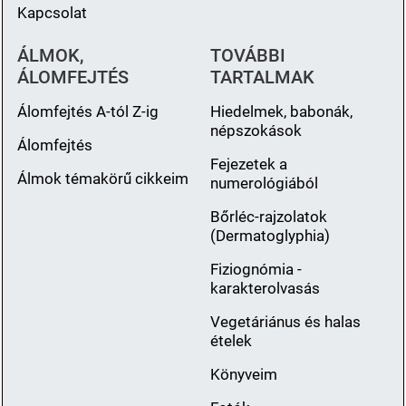
Kapcsolat
ÁLMOK,
TOVÁBBI
ÁLOMFEJTÉS
TARTALMAK
Álomfejtés A-tól Z-ig
Hiedelmek, babonák,
népszokások
Álomfejtés
Fejezetek a
Álmok témakörű cikkeim
numerológiából
Bőrléc-rajzolatok
(Dermatoglyphia)
Fiziognómia -
karakterolvasás
Vegetáriánus és halas
ételek
Könyveim