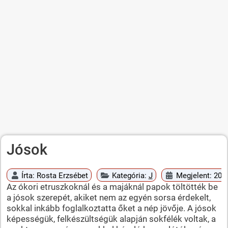
Jósok
Írta:
Rosta Erzsébet
Kategória:
J
Megjelent: 2010
Az ókori etruszkoknál és a majáknál papok töltötték be
a jósok szerepét, akiket nem az egyén sorsa érdekelt,
sokkal inkább foglalkoztatta őket a nép jövője. A jósok
képességük, felkészültségük alapján sokfélék voltak, a