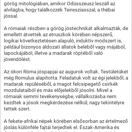
görög mitológiában, amikor Odüsszeusz leszáll az
alvilágba, hogy találkozzék Teiresziasszal, a thébai
jóssal.
A rómaiak részben a görög jóstechnikát alkalmazták, de
emellett átvették az etruszkok körében népszerű,
logikai következtetésen alapuló, induktív módszert is,
például bizonyos áldozati állatok beléből vagy májából,
lapockájából, illetve a madarak röptéből való
jövendölést.
Az ókori Róma jóspapjai az augurok voltak. Testületüket
még Romulus alapította. Feladatuk volt az égi jelekből, a
madarak repüléséből, a magot felcsipegető csirkék
mozdulataiból és más előjelekből jósolni. Mivel a
rómaiak semmi tevékenységbe, vállalkozásba nem
kezdtek a jósok megkérdezése nélkül, nagy tekintélyre
tettek szert.
A fekete-afrikai népek körében elsősorban az értelmező
jóslás különféle fajtái terjedtek el. Észak-Amerika és