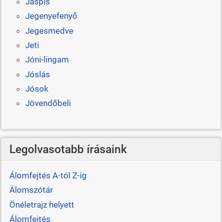
Jáspis
Jegenyefenyő
Jegesmedve
Jeti
Jóni-lingam
Jóslás
Jósok
Jövendőbeli
Legolvasotabb írásaink
Álomfejtés A-tól Z-ig
Álomszótár
Önéletrajz helyett
Álomfejtés