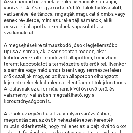
Ázsia nomád népeinek jelenleg is vannak sámánjai,
varázslói. A jósok gyakorta bódító italok hatása alatt,
vad zenével és tánccal ringatják magukat álomba vagy
esnek révületbe, mint az ural-altáji sámánok, akik
önkívületi állapotban kerülnek kapcsolatba a
szellemekkel.
A megsejtésekre támaszkodó jósok legjellemzőbb
típusa a sámán, aki akár spontán módon, akár
kábítószerek által előidézett állapotban, transzban
teremt kapcsolatot a természetfeletti erőkkel. Ilyenkor
a sámánt vagy médiumot isteni vagy természetfeletti
erők szállják meg, és az ilyen állapotban elhangzott
kijelentéseknek különleges jelentőséget tulajdonítanak.
A jóslásnak ez a formája rendkívül ősi gyökerű, és
valamennyi vallásban megtalálható, így a
kereszténységben is.
A jósok az egyén bajait valamilyen varázslásban,
megrontásban, az ősök neheztelésében keresték,
miután kiderítették, hogy mi lehet az, a bajt kiváltó okot
áldozati felajánlással, ellentétes célzatú varázslással,