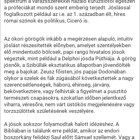
spektrum a varázsszerekkel házaló kuruzslótól egészen
a próféciákat mondó szent emberig terjedt. Jóslással
foglalkozott például az i.e. az 1. században élt, híres
római szónok és politikus, Ciceró is.
Az ókori görögök inkább a megérzésen alapuló, intuitív
jóslást részesítették előnyben, amelyet szentélyekben
élő mindentudó bölcsek, papi rangú hivatalos jósok
végeztek, mint például a Delphoi jósda Püthiája. A görög
jósnők, a Szibüllák eksztatikus állapotban jövendölték
meg a bajokat. Zeusz főisten, jós papjai Dodonában
olykor a szelek és fák zúgásából következtettek a nagy
szerencsétlenségek, háború, éhínség, járvány,
bekövetkeztére, vagy felhívták a figyelmet a pusztító
természeti csapásokra, szokatlan időben jelentkező
viharra, véresőre, nem várt üstökös megjelenésére vagy
torzszülöttek születésének veszélyére.
A jósok sokszor folyamodtak halott idézéshez. A
Bibliában is találunk erre példát, amikor az endori
boszorkány felidézi Saul előtt Sámuel szellemét. Vagy a