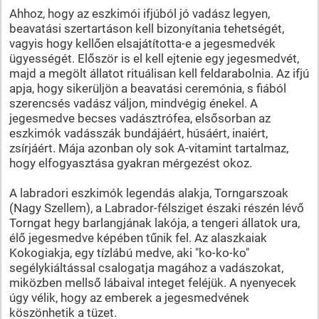
Ahhoz, hogy az eszkimói ifjúból jó vadász legyen,
beavatási szertartáson kell bizonyítania tehetségét,
vagyis hogy kellően elsajátította-e a jegesmedvék
ügyességét. Először is el kell ejtenie egy jegesmedvét,
majd a megölt állatot rituálisan kell feldarabolnia. Az ifjú
apja, hogy sikerüljön a beavatási ceremónia, s fiából
szerencsés vadász váljon, mindvégig énekel. A
jegesmedve becses vadásztrófea, elsősorban az
eszkimók vadásszák bundájáért, húsáért, inaiért,
zsírjáért. Mája azonban oly sok A-vitamint tartalmaz,
hogy elfogyasztása gyakran mérgezést okoz.
A labradori eszkimók legendás alakja, Torngarszoak
(Nagy Szellem), a Labrador-félsziget északi részén lévő
Torngat hegy barlangjának lakója, a tengeri állatok ura,
élő jegesmedve képében tűnik fel. Az alaszkaiak
Kokogiakja, egy tízlábú medve, aki "ko-ko-ko"
segélykiáltással csalogatja magához a vadászokat,
miközben mellső lábaival integet feléjük. A nyenyecek
úgy vélik, hogy az emberek a jegesmedvének
köszönhetik a tüzet.