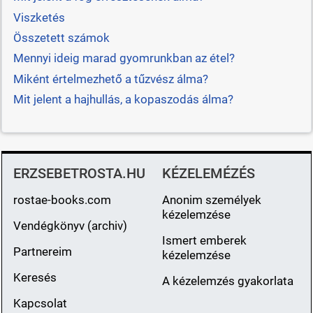
Viszketés
Összetett számok
Mennyi ideig marad gyomrunkban az étel?
Miként értelmezhető a tűzvész álma?
Mit jelent a hajhullás, a kopaszodás álma?
ERZSEBETROSTA.HU
KÉZELEMÉZÉS
rostae-books.com
Anonim személyek
kézelemzése
Vendégkönyv (archiv)
Ismert emberek
Partnereim
kézelemzése
Keresés
A kézelemzés gyakorlata
Kapcsolat