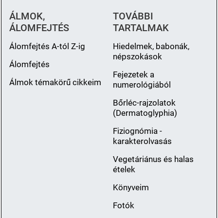
ÁLMOK,
TOVÁBBI
ÁLOMFEJTÉS
TARTALMAK
Álomfejtés A-tól Z-ig
Hiedelmek, babonák,
népszokások
Álomfejtés
Fejezetek a
Álmok témakörű cikkeim
numerológiából
Bőrléc-rajzolatok
(Dermatoglyphia)
Fiziognómia -
karakterolvasás
Vegetáriánus és halas
ételek
Könyveim
Fotók