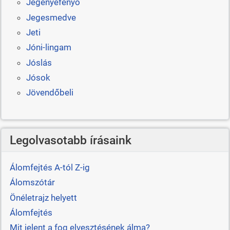
Jegenyefenyő
Jegesmedve
Jeti
Jóni-lingam
Jóslás
Jósok
Jövendőbeli
Legolvasotabb írásaink
Álomfejtés A-tól Z-ig
Álomszótár
Önéletrajz helyett
Álomfejtés
Mit jelent a fog elvesztésének álma?