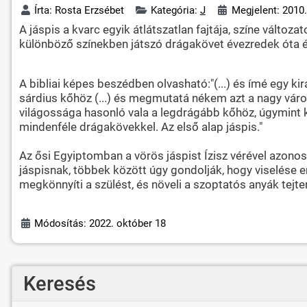
Írta:
Rosta Erzsébet
Kategória:
J
Megjelent: 2010.
A jáspis a kvarc egyik átlátszatlan fajtája, színe változ
különböző színekben játszó drágakövet évezredek óta é
A bibliai képes beszédben olvasható:"(...) és ímé egy kir
sárdius kőhöz (...) és megmutatá nékem azt a nagy város
világossága hasonló vala a legdrágább kőhöz, úgymint kris
mindenféle drágakövekkel. Az első alap jáspis."
Az ősi Egyiptomban a vörös jáspist Ízisz vérével azonosí
jáspisnak, többek között úgy gondolják, hogy viselése e
megkönnyíti a szülést, és növeli a szoptatós anyák tejte
Módosítás: 2022. október 18
Keresés