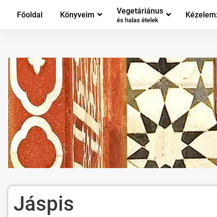
Vegetáriánus
Főoldal
Könyveim
Kézelem
és halas ételek
Jáspis