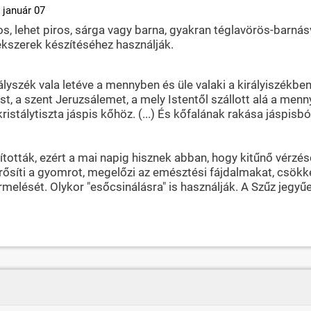
 január 07
atos, lehet piros, sárga vagy barna, gyakran téglavörös-barnás
kszerek készítéséhez használják.
ályszék vala letéve a mennyben és üle valaki a királyiszékben;
t, a szent Jeruzsálemet, a mely Istentől szállott alá a men
tálytiszta jáspis kőhöz. (...) És kőfalának rakása jáspisból 
tották, ezért a mai napig hisznek abban, hogy kitűnő vérzésc
rősíti a gyomrot, megelőzi az emésztési fájdalmakat, csökke
rmelését. Olykor "esőcsinálásra" is használják. A Szűz jegyű