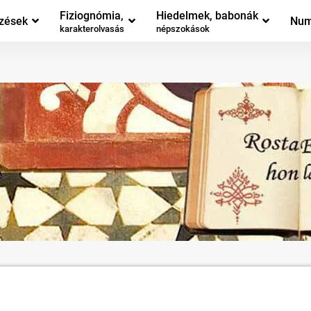
Fiziognómia,
Hiedelmek, babonák
zések
Num
karakterolvasás
népszokások