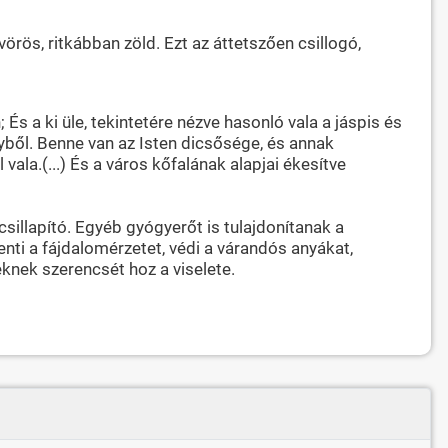
vörös, ritkábban zöld. Ezt az áttetszően csillogó,
 És a ki üle, tekintetére nézve hasonló vala a jáspis és
nyből. Benne van az Isten dicsősége, és annak
vala.(...) És a város kőfalának alapjai ékesítve
sillapító. Egyéb gyógyerőt is tulajdonítanak a
nti a fájdalomérzetet, védi a várandós anyákat,
eknek szerencsét hoz a viselete.