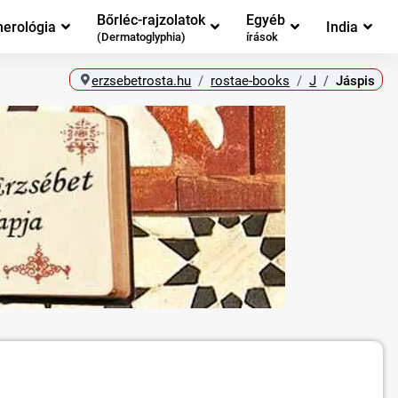
Bőrléc-rajzolatok
Egyéb
erológia
India
(Dermatoglyphia)
írások
erzsebetrosta.hu
rostae-books
J
Jáspis