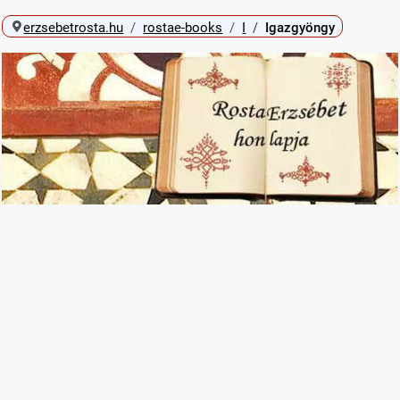
erzsebetrosta.hu
rostae-books
I
Igazgyöngy