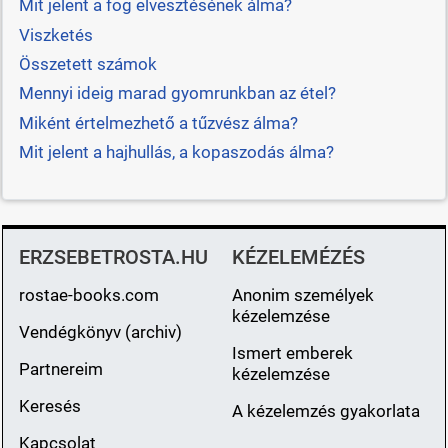
Mit jelent a fog elvesztésének álma?
Viszketés
Összetett számok
Mennyi ideig marad gyomrunkban az étel?
Miként értelmezhető a tűzvész álma?
Mit jelent a hajhullás, a kopaszodás álma?
ERZSEBETROSTA.HU
KÉZELEMÉZÉS
rostae-books.com
Anonim személyek
kézelemzése
Vendégkönyv (archiv)
Ismert emberek
Partnereim
kézelemzése
Keresés
A kézelemzés gyakorlata
Kapcsolat