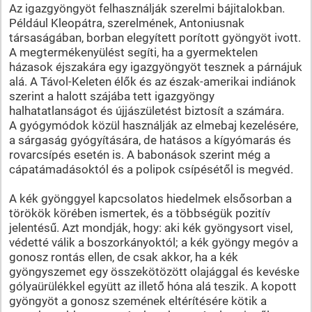
Az igazgyöngyöt felhasználják szerelmi bájitalokban.
Például Kleopátra, szerelmének, Antoniusnak
társaságában, borban elegyített porított gyöngyöt ivott.
A megtermékenyülést segíti, ha a gyermektelen
házasok éjszakára egy igazgyöngyöt tesznek a párnájuk
alá. A Távol-Keleten élők és az észak-amerikai indiánok
szerint a halott szájába tett igazgyöngy
halhatatlanságot és újjászületést biztosít a számára.
A gyógymódok közül használják az elmebaj kezelésére,
a sárgaság gyógyítására, de hatásos a kígyómarás és
rovarcsípés esetén is. A babonások szerint még a
cápatámadásoktól és a polipok csípésétől is megvéd.
A kék gyönggyel kapcsolatos hiedelmek elsősorban a
törökök körében ismertek, és a többségük pozitív
jelentésű. Azt mondják, hogy: aki kék gyöngysort visel,
védetté válik a boszorkányoktól; a kék gyöngy megóv a
gonosz rontás ellen, de csak akkor, ha a kék
gyöngyszemet egy összekötözött olajággal és kevéske
gólyaürülékkel együtt az illető hóna alá teszik. A kopott
gyöngyöt a gonosz szemének eltérítésére kötik a