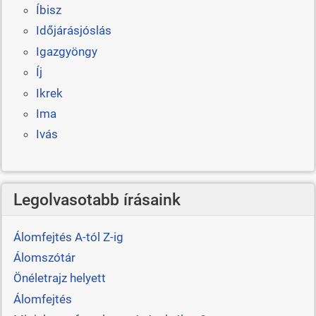
Íbisz
Időjárásjóslás
Igazgyöngy
Íj
Ikrek
Ima
Ivás
Legolvasotabb írásaink
Álomfejtés A-tól Z-ig
Álomszótár
Önéletrajz helyett
Álomfejtés