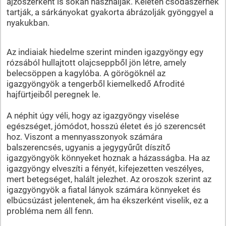
ajzószerként is sokan használják. Keleten csodaszernek
tartják, a sárkányokat gyakorta ábrázolják gyönggyel a
nyakukban.
Az indiaiak hiedelme szerint minden igazgyöngy egy
rózsából hullajtott olajcseppből jön létre, amely
belecsöppen a kagylóba. A görögöknél az
igazgyöngyök a tengerből kiemelkedő Afrodité
hajfürtjeiből peregnek le.
A néphit úgy véli, hogy az igazgyöngy viselése
egészséget, jómódot, hosszú életet és jó szerencsét
hoz. Viszont a mennyasszonyok számára
balszerencsés, ugyanis a jegygyűrűt díszítő
igazgyöngyök könnyeket hoznak a házasságba. Ha az
igazgyöngy elveszíti a fényét, kifejezetten veszélyes,
mert betegséget, halált jelezhet. Az oroszok szerint az
igazgyöngyök a fiatal lányok számára könnyeket és
elbúcsúzást jelentenek, ám ha ékszerként viselik, ez a
probléma nem áll fenn.