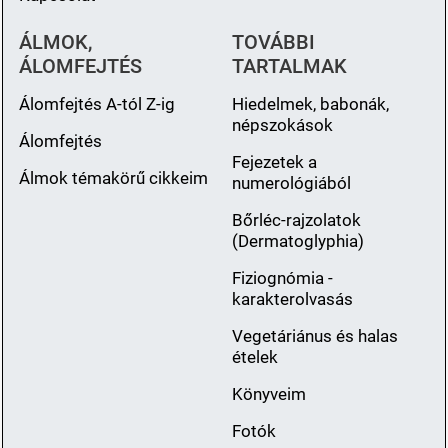
ÁLMOK,
TOVÁBBI
ÁLOMFEJTÉS
TARTALMAK
Álomfejtés A-tól Z-ig
Hiedelmek, babonák,
népszokások
Álomfejtés
Fejezetek a
Álmok témakörű cikkeim
numerológiából
Bőrléc-rajzolatok
(Dermatoglyphia)
Fiziognómia -
karakterolvasás
Vegetáriánus és halas
ételek
Könyveim
Fotók