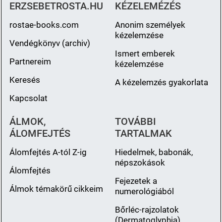
ERZSEBETROSTA.HU
KÉZELEMÉZÉS
rostae-books.com
Anonim személyek
kézelemzése
Vendégkönyv (archiv)
Ismert emberek
Partnereim
kézelemzése
Keresés
A kézelemzés gyakorlata
Kapcsolat
ÁLMOK,
TOVÁBBI
ÁLOMFEJTÉS
TARTALMAK
Álomfejtés A-tól Z-ig
Hiedelmek, babonák,
népszokások
Álomfejtés
Fejezetek a
Álmok témakörű cikkeim
numerológiából
Bőrléc-rajzolatok
(Dermatoglyphia)