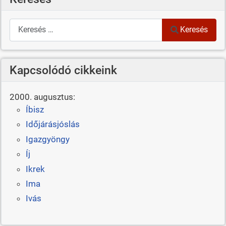
Keresés
Keresés
Kapcsolódó cikkeink
2000. augusztus:
Íbisz
Időjárásjóslás
Igazgyöngy
Íj
Ikrek
Ima
Ivás