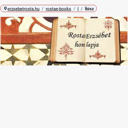
erzsebetrosta.hu
rostae-books
I
Íbisz