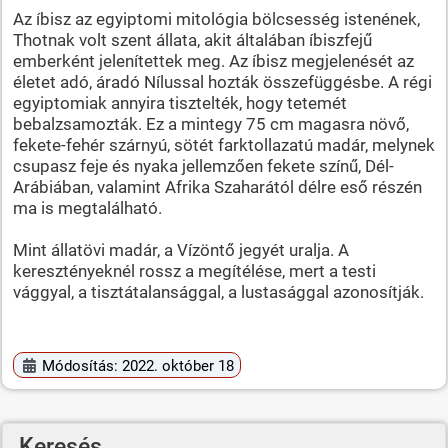
Az íbisz az egyiptomi mitológia bölcsesség istenének,
Thotnak volt szent állata, akit általában íbiszfejű
emberként jelenítettek meg. Az íbisz megjelenését az
életet adó, áradó Nílussal hozták összefüggésbe. A régi
egyiptomiak annyira tisztelték, hogy tetemét
bebalzsamozták. Ez a mintegy 75 cm magasra növő,
fekete-fehér szárnyú, sötét farktollazatú madár, melynek
csupasz feje és nyaka jellemzően fekete színű, Dél-
Arábiában, valamint Afrika Szaharától délre eső részén
ma is megtalálható.
Mint állatövi madár, a Vízöntő jegyét uralja. A
keresztényeknél rossz a megítélése, mert a testi
vággyal, a tisztátalansággal, a lustasággal azonosítják.
Módosítás: 2022. október 18
Keresés