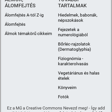
ÁLOMFEJTÉS
TARTALMAK
Álomfejtés A-tól Z-ig
Hiedelmek, babonák,
népszokások
Álomfejtés
Fejezetek a
Álmok témakörű cikkeim
numerológiából
Bőrléc-rajzolatok
(Dermatoglyphia)
Fiziognómia -
karakterolvasás
Vegetáriánus és halas
ételek
Könyveim
Fotók
Ez a Mű a Creative Commons Nevezd meg! - Így add