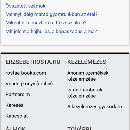
Összetett számok
Mennyi ideig marad gyomrunkban az étel?
Miként értelmezhető a tűzvész álma?
Mit jelent a hajhullás, a kopaszodás álma?
ERZSEBETROSTA.HU
KÉZELEMÉZÉS
rostae-books.com
Anonim személyek
kézelemzése
Vendégkönyv (archiv)
Ismert emberek
Partnereim
kézelemzése
Keresés
A kézelemzés gyakorlata
Kapcsolat
ÁLMOK,
TOVÁBBI