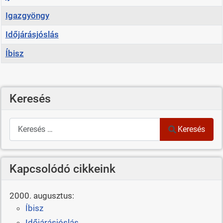
Igazgyöngy
Időjárásjóslás
Íbisz
Cikkek
Keresés
Keresés
Keresés
Kapcsolódó cikkeink
2000. augusztus:
Íbisz
Időjárásjóslás