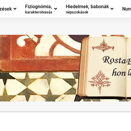
Fiziognómia,
Hiedelmek, babonák
zések
Num
karakterolvasás
népszokások