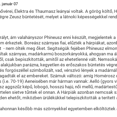
. január 07
nővérei, Élektra és Thaumasz leányai voltak. A görög költő, 
 végre Zeusz büntetését, melyet a látnoki képességekkel rend
rályt, ám valahányszor Phineusz enni készült, megjelentek a h
m érkeztek. Boreász szárnyas fiai, elűzték a hárpiákat, azon
t - nem ölték meg őket. Segítségük fejében Phineusz elmon
tak szárnyas, madárkarmú boszorkányokká, ahogyan ma által
elől, csak bepiszkították, amitől az ehetetlenné vált. Nems
Új alakjukban parázna, kegyetlen és erőszakos büntetés végr
al és forgószéllel szimbolizált, vad, vérszívó lények a madár
nt ragadták el az embereket. Számuk változó: amíg Homérosz
lius (i.e. 70-19) Aeneisében már hárman vannak: Aelló (gyors 
sz aggszűz képű, lobogó, hosszú hajú, női mellű, madártest
 hirtelen sietve tűntek el onnan. A Hárpiák azonban nemcsak
den ehetőt, miközben ürülékükkel telepiszkították a terített 
, ahonnan később más szörnyekkel egyetemben elköltöztek az 