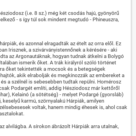
Hésziodosz (i.e. 8 sz.) még két csodás hajú, gyönyörű
elkező - s így túl sok mindent megtudó - Phineuszra,
árpiák, és azonnal elragadták az ételt az orra elől. Ez
ban Irisznek, a szivárványistennőnek a kérésére - aki
dta az Argonautáknak, hogyan tudnak átkelni a Bolygó
ában ismerik őket. A trák királyról szóló történet
okára őket tekintették a mocsok és a betegségek
ehajtók, akik elrabolják és megkínozzák az embereket a
nál és a szélnél is sebesebben tudtak repülni. Homérosz
 csak Podargét említi, addig Hésziodosz már kettőről
vihar), Kelainó (a sötétség) - melyet Podargé (gyorsláb)
ű, keselyű karmú, szörnyalakú Hárpiák, amilyen
 szélsebesesek voltak, hanem mindig éhesek is, ahol csak
asztalokat.
alvilágba. A sírokon ábrázolt Hárpiák arra utalnak,