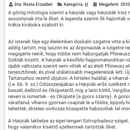
Írta:
Rosta Erzsébet
Kategória:
H
Megjelent: 2010
A görög mitológia szerint a hárpiák vagy hárpüiák Irisz 
asszonynak írta le őket. A legenda szerint ők hajtották
trákia királyára szabott ki.
Az istenek feje egy élelemben dúskáló szigetre vitte a ki
addig tartott, míg Iaszón és az Argonauták a szigetre ne
megígérte nekik, hogy többé nem háborgatják Phineusz
Sziklák között. A hárpiák a későbbi hagyományokban vál
újabb változata szerint nem vitték el az ételt Phineusz 
terjesztőinek, és jóval utálatosabb megjelenésük lett. 
Tartarushoz vezető útjukon. A hirtelen halállal, a viharr
(i.e. kb. 9. sz.) Odüsszeiájában a Hárpiák erős szélké
beszél, Aellóról és Oküpetéről, míg a latin költő, Vergi
néven is ismertek - és Oküpeté (a gyors szárny). A gono
váratlanul, viharos gyorsan csaptak le a földre, éppoly
tehették, éktelen sivítozás közepette habzsoltak fel min
A Hárpiák lakhelye az égei-tengeri Sztrophadesz-sziget
hogy valamikor kísértő szellemnek tartották őket.