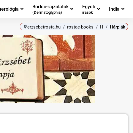
Bőrléc-rajzolatok
Egyéb
erológia
India
(Dermatoglyphia)
írások
erzsebetrosta.hu
rostae-books
H
Hárpiák