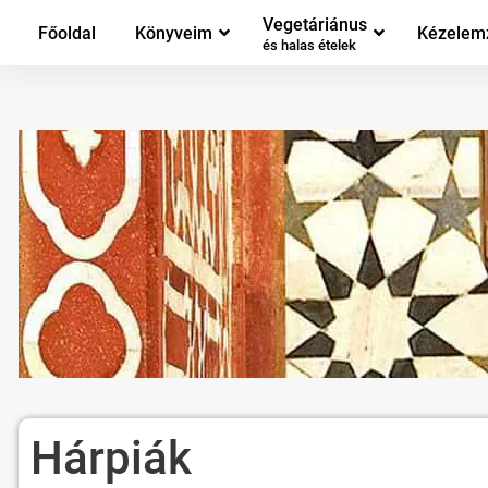
Vegetáriánus
Főoldal
Könyveim
Kézelem
és halas ételek
Hárpiák