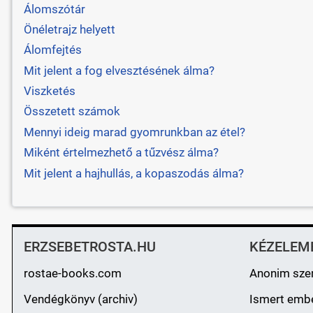
Álomszótár
Önéletrajz helyett
Álomfejtés
Mit jelent a fog elvesztésének álma?
Viszketés
Összetett számok
Mennyi ideig marad gyomrunkban az étel?
Miként értelmezhető a tűzvész álma?
Mit jelent a hajhullás, a kopaszodás álma?
ERZSEBETROSTA.HU
KÉZELEM
rostae-books.com
Anonim sze
Vendégkönyv (archiv)
Ismert emb