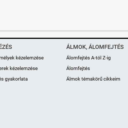
ÉZÉS
ÁLMOK, ÁLOMFEJTÉS
mélyek kézelemzése
Álomfejtés A-tól Z-ig
erek kézelemzése
Álomfejtés
s gyakorlata
Álmok témakörű cikkeim