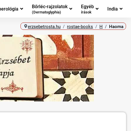
Bőrléc-rajzolatok
Egyéb
erológia
India
(Dermatoglyphia)
írások
erzsebetrosta.hu
rostae-books
H
Haoma