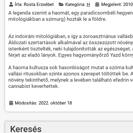
Írta:
Rosta Erzsébet
Kategória:
H
Megjelent: 2010
A legenda szerint a haomát, egy paradicsombéli hegyen n
mitológiákban a szimurg) hozták le a földre.
Az indoiráni mitológiában, s így a zoroasztriánus vallás
Áldozati szertartások alkalmával az összezúzott növényb
istenként tisztelték, neki tulajdonították az egészség
férjet az eladó lányok. Egyes hagyományőrző Yazd körn
A haoma kultusza sok hasonlóságot mutat a szóma kultusz
vallási rítusokban szinte azonos szerepet töltöttek be.
növény tekinthető, melynek a levében található efedri
cannabist keverhettek.
Módosítás: 2022. október 18
Keresés