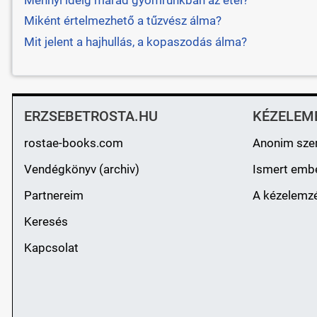
Miként értelmezhető a tűzvész álma?
Mit jelent a hajhullás, a kopaszodás álma?
ERZSEBETROSTA.HU
KÉZELEM
rostae-books.com
Anonim sze
Vendégkönyv (archiv)
Ismert emb
Partnereim
A kézelemzé
Keresés
Kapcsolat