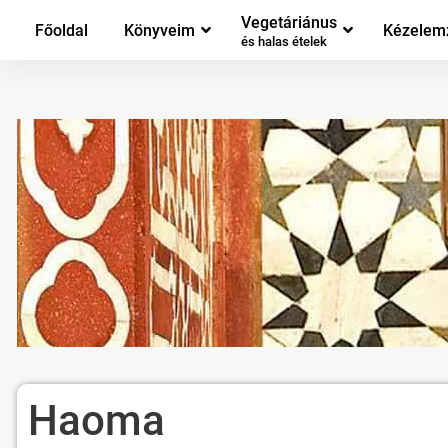
Vegetáriánus
Főoldal
Könyveim
Kézelem
és halas ételek
Haoma