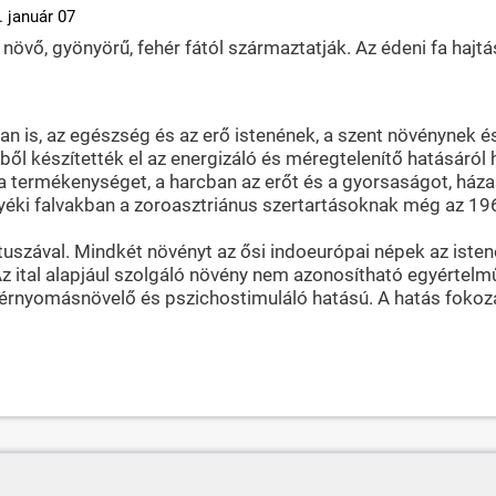
. január 07
övő, gyönyörű, fehér fától származtatják. Az édeni fa hajtá
ban is, az egészség és az erő istenének, a szent növénynek é
ől készítették el az energizáló és méregtelenítő hatásáról 
et, a termékenységet, a harcban az erőt és a gyorsaságot, h
yéki falvakban a zoroasztriánus szertartásoknak még az 196
ával. Mindkét növényt az ősi indoeurópai népek az istenek e
 Az ital alapjául szolgáló növény nem azonosítható egyértel
n vérnyomásnövelő és pszichostimuláló hatású. A hatás fok