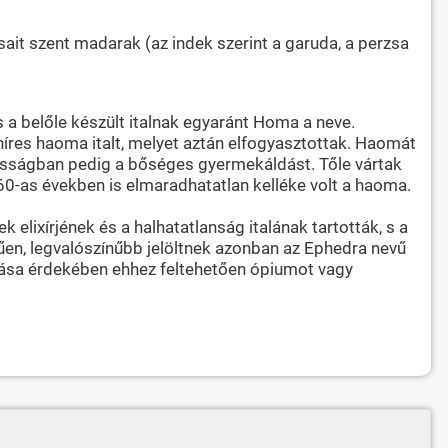
sait szent madarak (az indek szerint a garuda, a perzsa
s a belőle készült italnak egyaránt Homa a neve.
híres haoma italt, melyet aztán elfogyasztottak. Haomát
ázasságban pedig a bőséges gyermekáldást. Tőle vártak
0-as években is elmaradhatatlan kelléke volt a haoma.
lixírjének és a halhatatlanság italának tartották, s a
műen, legvalószínűbb jelöltnek azonban az Ephedra nevű
ozása érdekében ehhez feltehetően ópiumot vagy