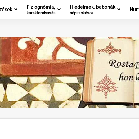
Fiziognómia,
Hiedelmek, babonák
zések
Num
karakterolvasás
népszokások