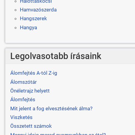
Halottaskocsi
Hamvazószerda
Hangszerek
Hangya
Legolvasotabb írásaink
Álomfejtés A-tól Z-ig
Álomszótár
Önéletrajz helyett
Álomfejtés
Mit jelent a fog elvesztésének álma?
Viszketés
Összetett számok
Mennyi ideig marad gyomrunkban az étel?