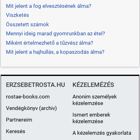
Mit jelent a fog elvesztésének álma?
Viszketés
Összetett számok
Mennyi ideig marad gyomrunkban az étel?
Miként értelmezhető a tűzvész álma?
Mit jelent a hajhullás, a kopaszodás álma?
ERZSEBETROSTA.HU
KÉZELEMÉZÉS
rostae-books.com
Anonim személyek
kézelemzése
Vendégkönyv (archiv)
Ismert emberek
Partnereim
kézelemzése
Keresés
A kézelemzés gyakorlata