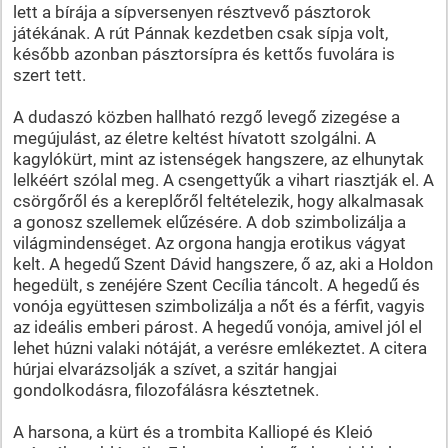
lett a bírája a sípversenyen résztvevő pásztorok
játékának. A rút Pánnak kezdetben csak sípja volt,
később azonban pásztorsípra és kettős fuvolára is
szert tett.
A dudaszó közben hallható rezgő levegő zizegése a
megújulást, az életre keltést hívatott szolgálni. A
kagylókürt, mint az istenségek hangszere, az elhunytak
lelkéért szólal meg. A csengettyűk a vihart riasztják el. A
csörgőről és a kereplőről feltételezik, hogy alkalmasak
a gonosz szellemek elűzésére. A dob szimbolizálja a
világmindenséget. Az orgona hangja erotikus vágyat
kelt. A hegedű Szent Dávid hangszere, ő az, aki a Holdon
hegedült, s zenéjére Szent Cecília táncolt. A hegedű és
vonója együttesen szimbolizálja a nőt és a férfit, vagyis
az ideális emberi párost. A hegedű vonója, amivel jól el
lehet húzni valaki nótáját, a verésre emlékeztet. A citera
húrjai elvarázsolják a szívet, a szitár hangjai
gondolkodásra, filozofálásra késztetnek.
A harsona, a kürt és a trombita Kalliopé és Kleió