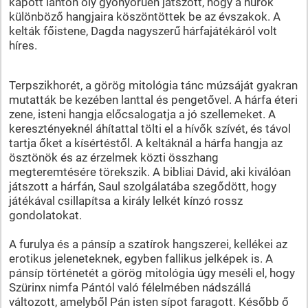
kapott lanton oly gyönyörűen játszott, hogy a húrok
különböző hangjaira köszöntöttek be az évszakok. A
kelták főistene, Dagda nagyszerű hárfajátékáról volt
híres.
Terpszikhorét, a görög mitológia tánc múzsáját gyakran
mutatták be kezében lanttal és pengetővel. A hárfa éteri
zene, isteni hangja előcsalogatja a jó szellemeket. A
keresztényeknél áhítattal tölti el a hívők szívét, és távol
tartja őket a kísértéstől. A keltáknál a hárfa hangja az
ösztönök és az érzelmek közti összhang
megteremtésére törekszik. A bibliai Dávid, aki kiválóan
játszott a hárfán, Saul szolgálatába szegődött, hogy
játékával csillapítsa a király lelkét kínzó rossz
gondolatokat.
A furulya és a pánsíp a szatírok hangszerei, kellékei az
erotikus jeleneteknek, egyben fallikus jelképek is. A
pánsíp történetét a görög mitológia úgy meséli el, hogy
Szürinx nimfa Pántól való félelmében nádszállá
változott, amelyből Pán isten sípot faragott. Később ő