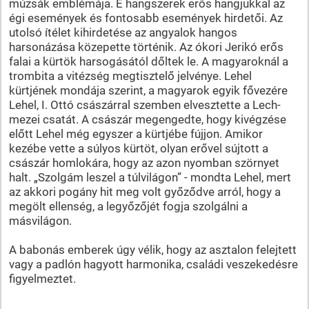
múzsák emblémája. E hangszerek erős hangjukkal az
égi események és fontosabb események hirdetői. Az
utolsó ítélet kihirdetése az angyalok hangos
harsonázása közepette történik. Az ókori Jerikó erős
falai a kürtök harsogásától dőltek le. A magyaroknál a
trombita a vitézség megtisztelő jelvénye. Lehel
kürtjének mondája szerint, a magyarok egyik fővezére
Lehel, I. Ottó császárral szemben elvesztette a Lech-
mezei csatát. A császár megengedte, hogy kivégzése
előtt Lehel még egyszer a kürtjébe fújjon. Amikor
kezébe vette a súlyos kürtöt, olyan erővel sújtott a
császár homlokára, hogy az azon nyomban szörnyet
halt. „Szolgám leszel a túlvilágon” - mondta Lehel, mert
az akkori pogány hit meg volt győződve arról, hogy a
megölt ellenség, a legyőzőjét fogja szolgálni a
másvilágon.
A babonás emberek úgy vélik, hogy az asztalon felejtett
vagy a padlón hagyott harmonika, családi veszekedésre
figyelmeztet.