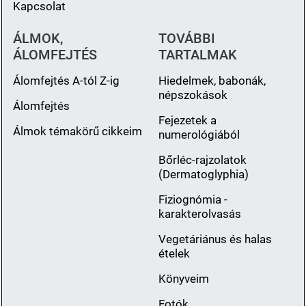
Kapcsolat
ÁLMOK,
TOVÁBBI
ÁLOMFEJTÉS
TARTALMAK
Álomfejtés A-tól Z-ig
Hiedelmek, babonák,
népszokások
Álomfejtés
Fejezetek a
Álmok témakörű cikkeim
numerológiából
Bőrléc-rajzolatok
(Dermatoglyphia)
Fiziognómia -
karakterolvasás
Vegetáriánus és halas
ételek
Könyveim
Fotók