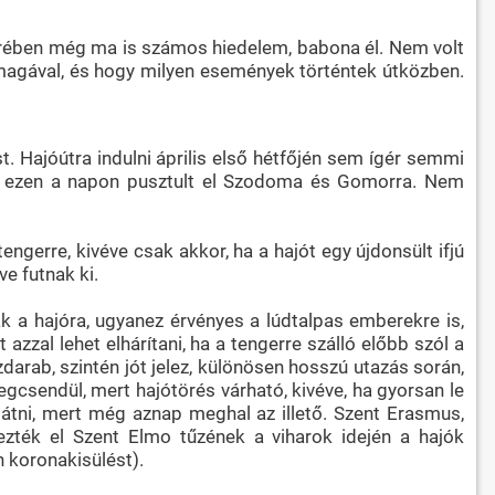
körében még ma is számos hiedelem, babona él. Nem volt
ajó magával, és hogy milyen események történtek útközben.
. Hajóútra indulni április első hétfőjén sem ígér semmi
nis ezen a napon pusztult el Szodoma és Gomorra. Nem
engerre, kivéve csak akkor, ha a hajót egy újdonsült ifjú
e futnak ki.
ak a hajóra, ugyanez érvényes a lúdtalpas emberekre is,
zzal lehet elhárítani, ha a tengerre szálló előbb szól a
darab, szintén jót jelez, különösen hosszú utazás során,
egcsendül, mert hajótörés várható, kivéve, ha gyorsan le
látni, mert még aznap meghal az illető. Szent Erasmus,
zték el Szent Elmo tűzének a viharok idején a hajók
 koronakisülést).