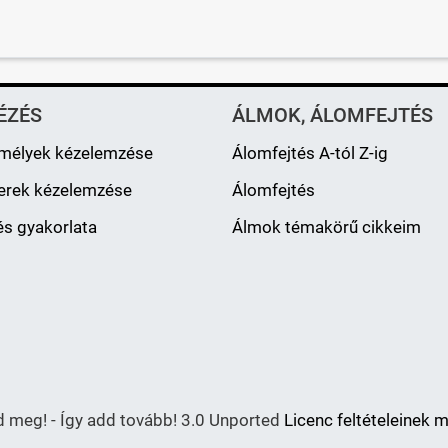
ÉZÉS
ÁLMOK, ÁLOMFEJTÉS
mélyek kézelemzése
Álomfejtés A-tól Z-ig
erek kézelemzése
Álomfejtés
s gyakorlata
Álmok témakörű cikkeim
meg! - Így add tovább! 3.0 Unported
Licenc feltételeinek 