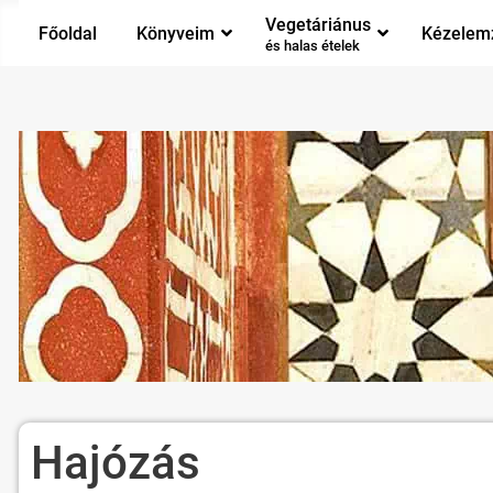
Vegetáriánus
Főoldal
Könyveim
Kézelem
és halas ételek
Hajózás