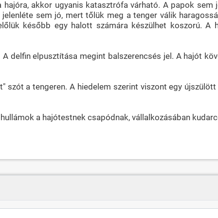
 a hajóra, akkor ugyanis katasztrófa várható. A papok sem 
elenléte sem jó, mert tőlük meg a tenger válik haragossá
belőlük később egy halott számára készülhet koszorú. A
t. A delfin elpusztítása megint balszerencsés jel. A hajót kö
szót a tengeren. A hiedelem szerint viszont egy újszülött
 hullámok a hajótestnek csapódnak, vállalkozásában kudarc