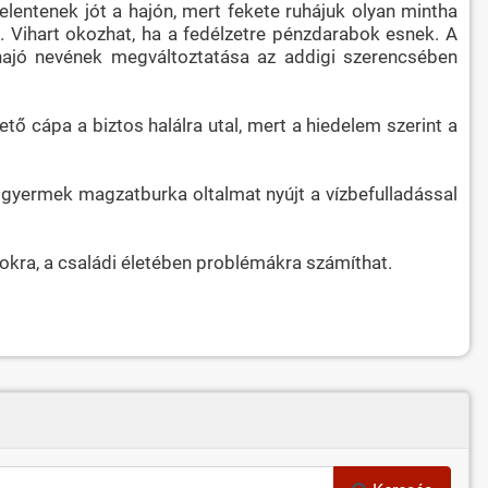
jelentenek jót a hajón, mert fekete ruhájuk olyan mintha
. Vihart okozhat, ha a fedélzetre pénzdarabok esnek. A
 hajó nevének megváltoztatása az addigi szerencsében
vető cápa a biztos halálra utal, mert a hiedelem szerint a
 gyermek magzatburka oltalmat nyújt a vízbefulladással
okra, a családi életében problémákra számíthat.