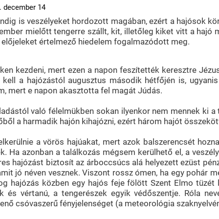
9. december 14
indig is veszélyeket hordozott magában, ezért a hajósok 
 ember mielőtt tengerre szállt, kit, illetőleg kiket vitt a h
 előjeleket értelmező hiedelem fogalmazódott meg.
ken kezdeni, mert ezen a napon feszítették keresztre Jézust
ni kell a hajózástól augusztus második hétfőjén is, ugya
m, mert e napon akasztotta fel magát Júdás.
ulladástól való félelmükben sokan ilyenkor nem mennek ki a t
ből a harmadik hajón kihajózni, ezért három hajót összekötv
s elkerülnie a vörös hajúakat, mert azok balszerencsét hozn
k. Ha azonban a találkozás mégsem kerülhető el, a veszélyt a
res hajózást biztosít az árboccsúcs alá helyezett ezüst pénz
 amit jó néven vesznek. Viszont rossz ómen, ha egy pohár m
log hajózás közben egy hajós feje fölött Szent Elmo tüzét 
s vértanú, a tengerészek egyik védőszentje. Róla neve
nő csóvaszerű fényjelenséget (a meteorológia szaknyelvén