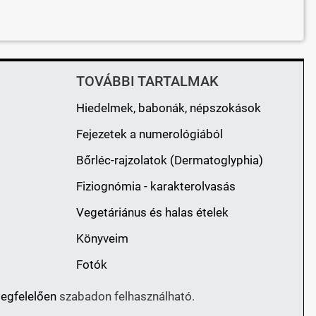
TOVÁBBI TARTALMAK
Hiedelmek, babonák, népszokások
Fejezetek a numerológiából
Bőrléc-rajzolatok (Dermatoglyphia)
Fiziognómia - karakterolvasás
Vegetáriánus és halas ételek
Könyveim
Fotók
megfelelően
szabadon felhasználható.