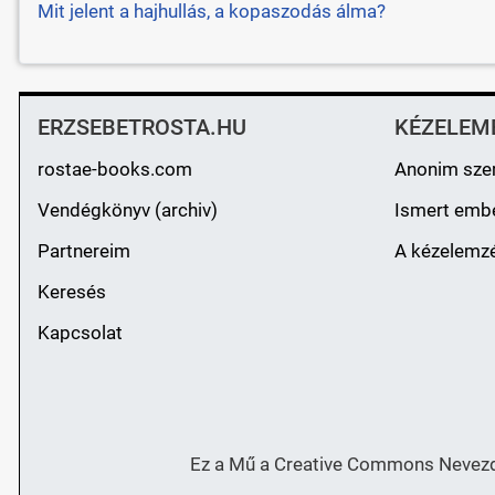
Mit jelent a hajhullás, a kopaszodás álma?
ERZSEBETROSTA.HU
KÉZELEM
rostae-books.com
Anonim sze
Vendégkönyv (archiv)
Ismert emb
Partnereim
A kézelemzé
Keresés
Kapcsolat
Ez a Mű a Creative Commons Nevezd 