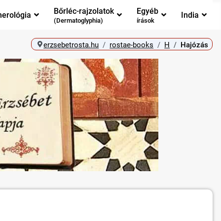
Bőrléc-rajzolatok
Egyéb
erológia
India
(Dermatoglyphia)
írások
erzsebetrosta.hu
rostae-books
H
Hajózás