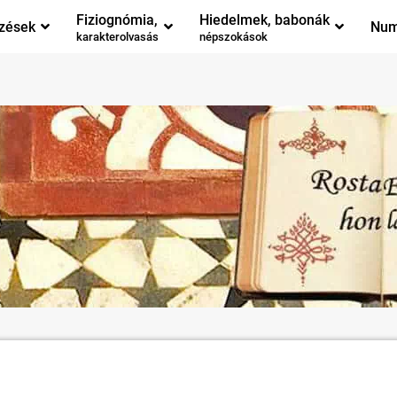
Fiziognómia,
Hiedelmek, babonák
zések
Num
karakterolvasás
népszokások