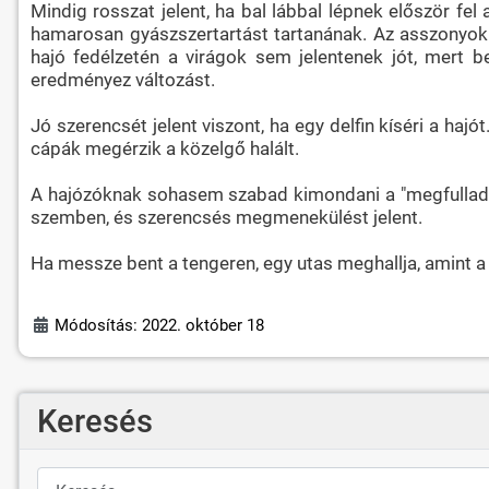
Mindig rosszat jelent, ha bal lábbal lépnek először fel
hamarosan gyászszertartást tartanának. Az asszonyok j
hajó fedélzetén a virágok sem jelentenek jót, mert 
eredményez változást.
Jó szerencsét jelent viszont, ha egy delfin kíséri a hajó
cápák megérzik a közelgő halált.
A hajózóknak sohasem szabad kimondani a "megfulladt" 
szemben, és szerencsés megmenekülést jelent.
Ha messze bent a tengeren, egy utas meghallja, amint a
Módosítás: 2022. október 18
Keresés
Keresés