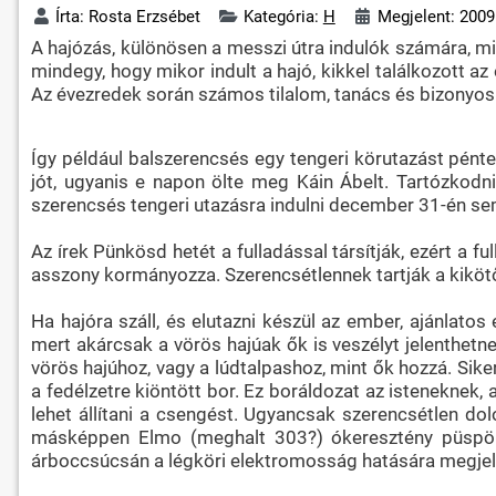
Írta:
Rosta Erzsébet
Kategória:
H
Megjelent: 200
A hajózás, különösen a messzi útra indulók számára, m
mindegy, hogy mikor indult a hajó, kikkel találkozott az
Az évezredek során számos tilalom, tanács és bizonyos
Így például balszerencsés egy tengeri körutazást pénte
jót, ugyanis e napon ölte meg Káin Ábelt. Tartózkod
szerencsés tengeri utazásra indulni december 31-én se
Az írek Pünkösd hetét a fulladással társítják, ezért a f
asszony kormányozza. Szerencsétlennek tartják a kikötő
Ha hajóra száll, és elutazni készül az ember, ajánlato
mert akárcsak a vörös hajúak ők is veszélyt jelenthetne
vörös hajúhoz, vagy a lúdtalpashoz, mint ők hozzá. Sike
a fedélzetre kiöntött bor. Ez boráldozat az isteneknek,
lehet állítani a csengést. Ugyancsak szerencsétlen do
másképpen Elmo (meghalt 303?) ókeresztény püspök é
árboccsúcsán a légköri elektromosság hatására megjele