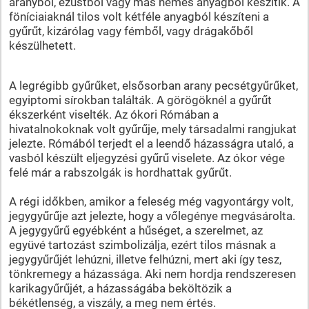
aranyból, ezüstből vagy más nemes anyagból készítik. A
föníciaiaknál tilos volt kétféle anyagból készíteni a
gyűrűt, kizárólag vagy fémből, vagy drágakőből
készülhetett.
A legrégibb gyűrűket, elsősorban arany pecsétgyűrűket,
egyiptomi sírokban találták. A görögöknél a gyűrűt
ékszerként viselték. Az ókori Rómában a
hivatalnokoknak volt gyűrűje, mely társadalmi rangjukat
jelezte. Rómából terjedt el a leendő házasságra utaló, a
vasból készült eljegyzési gyűrű viselete. Az ókor vége
felé már a rabszolgák is hordhattak gyűrűt.
A régi időkben, amikor a feleség még vagyontárgy volt,
jegygyűrűje azt jelezte, hogy a vőlegénye megvásárolta.
A jegygyűrű egyébként a hűséget, a szerelmet, az
együvé tartozást szimbolizálja, ezért tilos másnak a
jegygyűrűjét lehúzni, illetve felhúzni, mert aki így tesz,
tönkremegy a házassága. Aki nem hordja rendszeresen
karikagyűrűjét, a házasságába beköltözik a
békétlenség, a viszály, a meg nem értés.