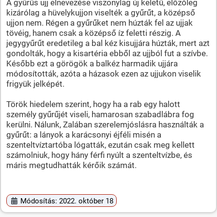
A gyűrűs ujj elnevezése viszonylag új keletű, előzőleg
kizárólag a hüvelykujjon viselték a gyűrűt, a középső
ujjon nem. Régen a gyűrűket nem húzták fel az ujjak
tövéig, hanem csak a középső íz feletti részig. A
jegygyűrűt eredetileg a bal kéz kisujjára húzták, mert azt
gondolták, hogy a kisartéria ebből az ujjból fut a szívbe.
Később ezt a görögök a balkéz harmadik ujjára
módosították, azóta a házasok ezen az ujjukon viselik
frigyük jelképét.
Török hiedelem szerint, hogy ha a rab egy halott
személy gyűrűjét viseli, hamarosan szabadlábra fog
kerülni. Nálunk, Zalában szerelemjóslásra használták a
gyűrűt: a lányok a karácsonyi éjféli misén a
szenteltvíztartóba lógatták, ezután csak meg kellett
számolniuk, hogy hány férfi nyúlt a szenteltvízbe, és
máris megtudhatták kérőik számát.
Módosítás: 2022. október 18