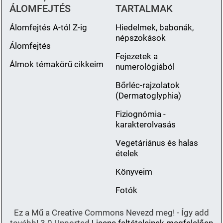
ÁLOMFEJTÉS
TARTALMAK
Álomfejtés A-tól Z-ig
Hiedelmek, babonák,
népszokások
Álomfejtés
Fejezetek a
Álmok témakörű cikkeim
numerológiából
Bőrléc-rajzolatok
(Dermatoglyphia)
Fiziognómia -
karakterolvasás
Vegetáriánus és halas
ételek
Könyveim
Fotók
Ez a Mű a Creative Commons Nevezd meg! - Így add