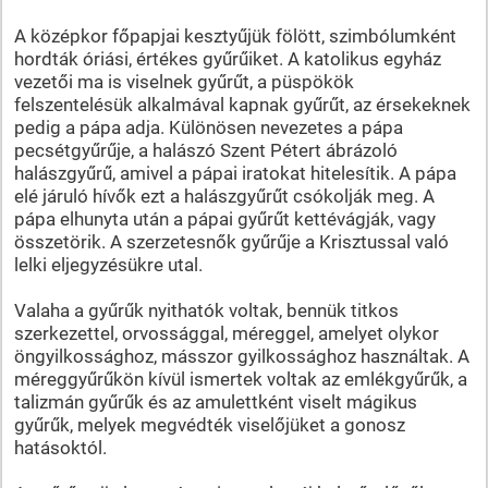
A középkor főpapjai kesztyűjük fölött, szimbólumként
hordták óriási, értékes gyűrűiket. A katolikus egyház
vezetői ma is viselnek gyűrűt, a püspökök
felszentelésük alkalmával kapnak gyűrűt, az érsekeknek
pedig a pápa adja. Különösen nevezetes a pápa
pecsétgyűrűje, a halászó Szent Pétert ábrázoló
halászgyűrű, amivel a pápai iratokat hitelesítik. A pápa
elé járuló hívők ezt a halászgyűrűt csókolják meg. A
pápa elhunyta után a pápai gyűrűt kettévágják, vagy
összetörik. A szerzetesnők gyűrűje a Krisztussal való
lelki eljegyzésükre utal.
Valaha a gyűrűk nyithatók voltak, bennük titkos
szerkezettel, orvossággal, méreggel, amelyet olykor
öngyilkossághoz, másszor gyilkossághoz használtak. A
méreggyűrűkön kívül ismertek voltak az emlékgyűrűk, a
talizmán gyűrűk és az amulettként viselt mágikus
gyűrűk, melyek megvédték viselőjüket a gonosz
hatásoktól.