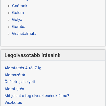
Gnómok
Gólem
Gólya
Gomba
Gránátalmafa
Legolvasotabb írásaink
Álomfejtés A-tól Z-ig
Álomszótár
Önéletrajz helyett
Álomfejtés
Mit jelent a fog elvesztésének álma?
Viszketés