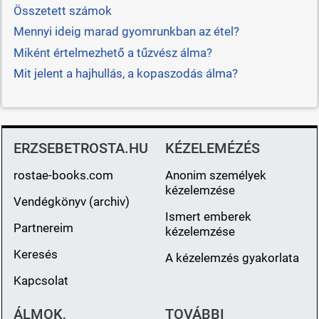
Összetett számok
Mennyi ideig marad gyomrunkban az étel?
Miként értelmezhető a tűzvész álma?
Mit jelent a hajhullás, a kopaszodás álma?
ERZSEBETROSTA.HU
KÉZELEMÉZÉS
rostae-books.com
Anonim személyek
kézelemzése
Vendégkönyv (archiv)
Ismert emberek
Partnereim
kézelemzése
Keresés
A kézelemzés gyakorlata
Kapcsolat
ÁLMOK,
TOVÁBBI