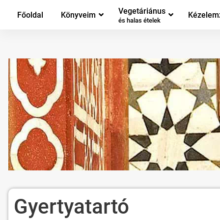
Vegetáriánus
Főoldal
Könyveim
Kézelem
és halas ételek
Gyertyatartó