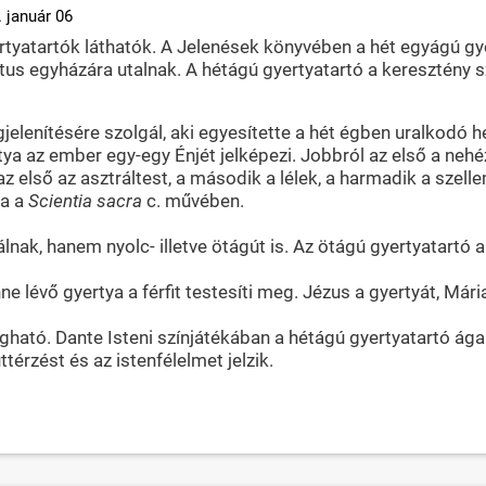
 január 06
yatartók láthatók. A Jelenések könyvében a hét egyágú gyert
tus egyházára utalnak. A hétágú gyertyatartó a keresztény s
jelenítésére szolgál, aki egyesítette a hét égben uralkodó h
ya az ember egy-egy Énjét jelképezi. Jobbról az első a nehé
az első az asztráltest, a második a lélek, a harmadik a szell
la a
Scientia sacra
c. művében.
ak, hanem nyolc- illetve ötágút is. Az ötágú gyertyatartó a
nne lévő gyertya a férfit testesíti meg. Jézus a gyertyát, Mári
lfogható. Dante Isteni színjátékában a hétágú gyertyatartó ág
térzést és az istenfélelmet jelzik.