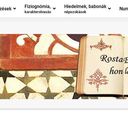
Fiziognómia,
Hiedelmek, babonák
zések
Num
karakterolvasás
népszokások