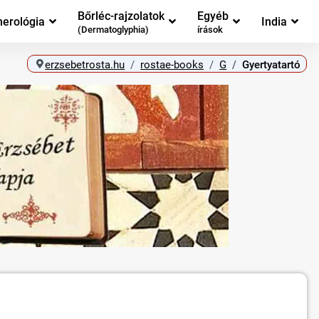
Bőrléc-rajzolatok
Egyéb
erológia
India
(Dermatoglyphia)
írások
erzsebetrosta.hu
rostae-books
G
Gyertyatartó