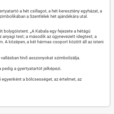
yatartó a hét csillagot, a hét keresztény egyházat, a
zimbolikában a Szentlélek hét ajándékára utal.
ét bolygóistent. „A Kabala egy fejezete a hétágú
z anyagi test; a második az úgynevezett idegtest; a
em. A középen, a két hármas csoport között áll az isteni
 vallásban hívő asszonyokat szimbolizálja.
a pedig a gyertyatartót jelképezi.
ai egyenként a bölcsességet, az értelmet, az