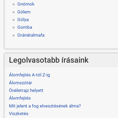
Gnómok
Gólem
Gólya
Gomba
Gránátalmafa
Legolvasotabb írásaink
Álomfejtés A-tól Z-ig
Álomszótár
Önéletrajz helyett
Álomfejtés
Mit jelent a fog elvesztésének álma?
Viszketés