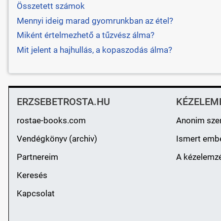
Összetett számok
Mennyi ideig marad gyomrunkban az étel?
Miként értelmezhető a tűzvész álma?
Mit jelent a hajhullás, a kopaszodás álma?
ERZSEBETROSTA.HU
KÉZELEM
rostae-books.com
Anonim sze
Vendégkönyv (archiv)
Ismert emb
Partnereim
A kézelemzé
Keresés
Kapcsolat