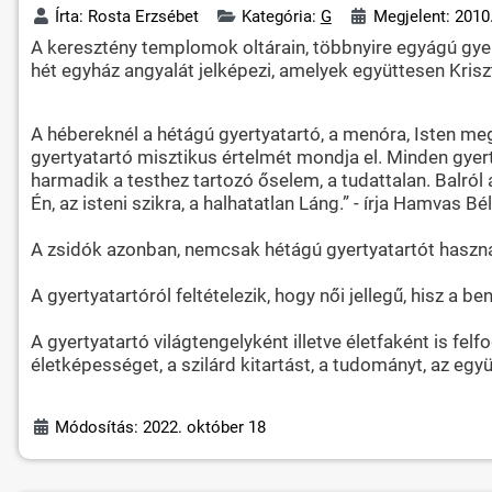
Írta:
Rosta Erzsébet
Kategória:
G
Megjelent: 2010.
A keresztény templomok oltárain, többnyire egyágú gyert
hét egyház angyalát jelképezi, amelyek együttesen Krisz
A hébereknél a hétágú gyertyatartó, a menóra, Isten meg
gyertyatartó misztikus értelmét mondja el. Minden gyert
harmadik a testhez tartozó őselem, a tudattalan. Balról 
Én, az isteni szikra, a halhatatlan Láng.” - írja Hamvas Bé
A zsidók azonban, nemcsak hétágú gyertyatartót használn
A gyertyatartóról feltételezik, hogy női jellegű, hisz a be
A gyertyatartó világtengelyként illetve életfaként is fe
életképességet, a szilárd kitartást, a tudományt, az együt
Módosítás: 2022. október 18