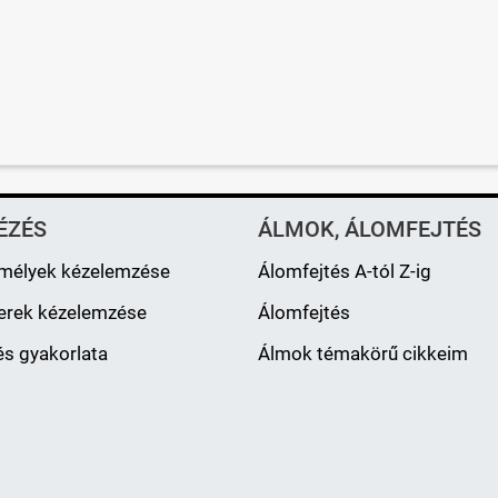
ÉZÉS
ÁLMOK, ÁLOMFEJTÉS
mélyek kézelemzése
Álomfejtés A-tól Z-ig
erek kézelemzése
Álomfejtés
s gyakorlata
Álmok témakörű cikkeim