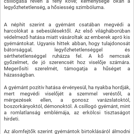
csillogása révén a fény köve; keménysége okán a
legyőzhetetlenség, a hősiesség szimbóluma.
A néphit szerint a gyémánt csatában megvédi a
harcolókat a sebesülésektől. Az első világháborúban
védelmező hatása miatt vásároltak az emberek apró kis
gyémántokat. Ugyanis hittek abban, hogy tulajdonosát
bátorsággal, legyőzhetetlenséggel és
sérthetetlenséggel ruházza fel. A kő nemcsak
győzelmet, de jó szerencsét hoz viselője számára.
Megerősíti szerelmét, támogatja a hűséget a
házasságban.
A gyémánt pozitív hatása érvényesül, ha nyakba hordják,
mert megvédi viselőjét a szemmel veréstől, a
mérgezések ellen, a gonosz varázslatoktól,
boszorkányoktól, démonoktól. A csillogó gyémánt, mint
a romlatlanság emblémája, az erkölcsi tisztaságot
hirdeti.
Az álomfejtők szerint gyémántok birtoklásáról álmodni