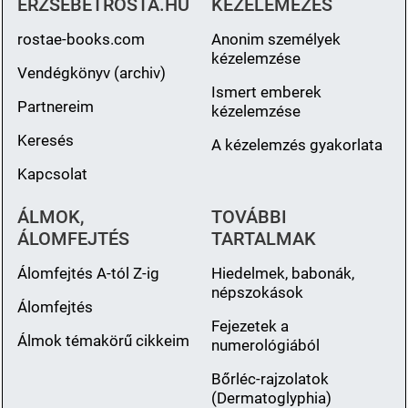
ERZSEBETROSTA.HU
KÉZELEMÉZÉS
rostae-books.com
Anonim személyek
kézelemzése
Vendégkönyv (archiv)
Ismert emberek
Partnereim
kézelemzése
Keresés
A kézelemzés gyakorlata
Kapcsolat
ÁLMOK,
TOVÁBBI
ÁLOMFEJTÉS
TARTALMAK
Álomfejtés A-tól Z-ig
Hiedelmek, babonák,
népszokások
Álomfejtés
Fejezetek a
Álmok témakörű cikkeim
numerológiából
Bőrléc-rajzolatok
(Dermatoglyphia)