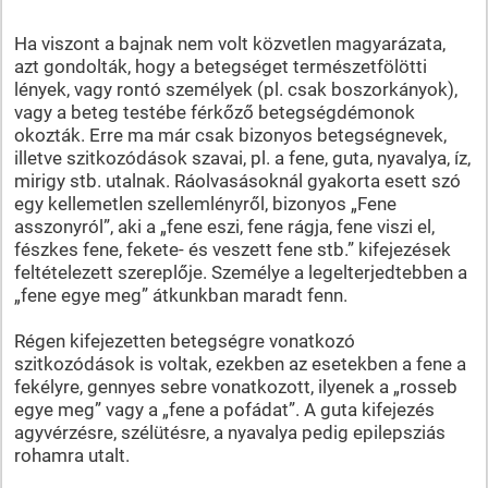
Ha viszont a bajnak nem volt közvetlen magyarázata,
azt gondolták, hogy a betegséget természetfölötti
lények, vagy rontó személyek (pl. csak boszorkányok),
vagy a beteg testébe férkőző betegségdémonok
okozták. Erre ma már csak bizonyos betegségnevek,
illetve szitkozódások szavai, pl. a fene, guta, nyavalya, íz,
mirigy stb. utalnak. Ráolvasásoknál gyakorta esett szó
egy kellemetlen szellemlényről, bizonyos „Fene
asszonyról”, aki a „fene eszi, fene rágja, fene viszi el,
fészkes fene, fekete- és veszett fene stb.” kifejezések
feltételezett szereplője. Személye a legelterjedtebben a
„fene egye meg” átkunkban maradt fenn.
Régen kifejezetten betegségre vonatkozó
szitkozódások is voltak, ezekben az esetekben a fene a
fekélyre, gennyes sebre vonatkozott, ilyenek a „rosseb
egye meg” vagy a „fene a pofádat”. A guta kifejezés
agyvérzésre, szélütésre, a nyavalya pedig epilepsziás
rohamra utalt.