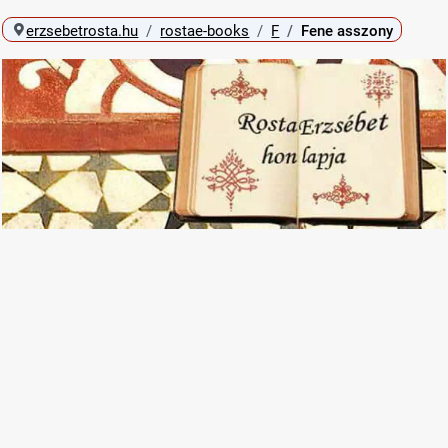
erzsebetrosta.hu
rostae-books
F
Fene asszony