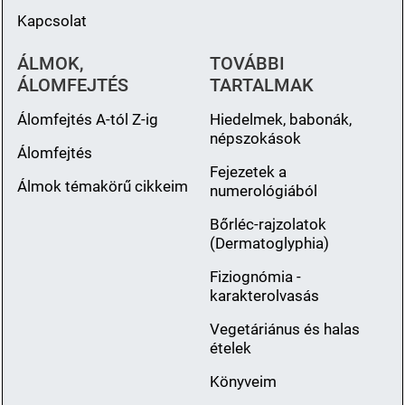
Kapcsolat
ÁLMOK,
TOVÁBBI
ÁLOMFEJTÉS
TARTALMAK
Álomfejtés A-tól Z-ig
Hiedelmek, babonák,
népszokások
Álomfejtés
Fejezetek a
Álmok témakörű cikkeim
numerológiából
Bőrléc-rajzolatok
(Dermatoglyphia)
Fiziognómia -
karakterolvasás
Vegetáriánus és halas
ételek
Könyveim