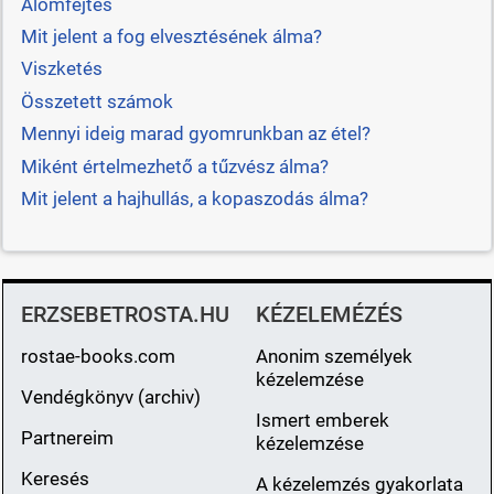
Álomfejtés
Mit jelent a fog elvesztésének álma?
Viszketés
Összetett számok
Mennyi ideig marad gyomrunkban az étel?
Miként értelmezhető a tűzvész álma?
Mit jelent a hajhullás, a kopaszodás álma?
ERZSEBETROSTA.HU
KÉZELEMÉZÉS
rostae-books.com
Anonim személyek
kézelemzése
Vendégkönyv (archiv)
Ismert emberek
Partnereim
kézelemzése
Keresés
A kézelemzés gyakorlata