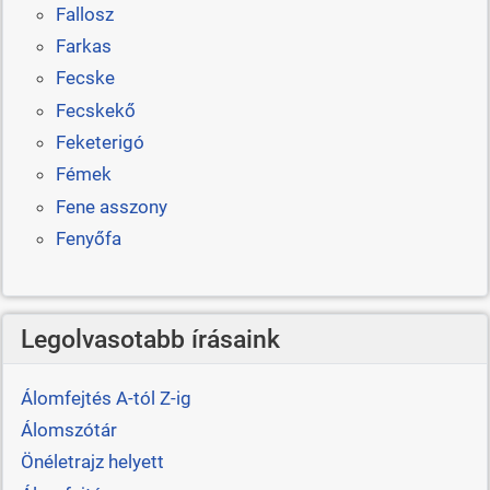
Fallosz
Farkas
Fecske
Fecskekő
Feketerigó
Fémek
Fene asszony
Fenyőfa
Legolvasotabb írásaink
Álomfejtés A-tól Z-ig
Álomszótár
Önéletrajz helyett