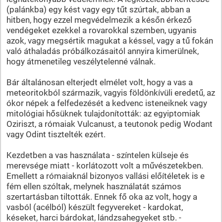
(palánkba) egy kést vagy egy tűt szúrtak, abban a
hitben, hogy ezzel megvédelmezik a későn érkező
vendégeket ezekkel a rovarokkal szemben, ugyanis
azok, vagy megsértik magukat a késsel, vagy a tű fokán
való áthaladás próbálkozásaitól annyira kimerülnek,
hogy átmenetileg veszélytelenné válnak.
Bár általánosan elterjedt elmélet volt, hogy a vas a
meteoritokból származik, vagyis földönkívüli eredetű, az
ókor népek a felfedezését a kedvenc isteneiknek vagy
mitológiai hősüknek tulajdonították: az egyiptomiak
Oziriszt, a rómaiak Vulcanust, a teutonok pedig Wodant
vagy Odint tisztelték ezért.
Kezdetben a vas használata - színtelen külseje és
merevsége miatt - korlátozott volt a művészetekben.
Emellett a rómaiaknál bizonyos vallási előítéletek is e
fém ellen szóltak, melynek használatát számos
szertartásban tiltották. Ennek fő oka az volt, hogy a
vasból (acélból) készült fegyvereket - kardokat,
késeket, harci bárdokat, lándzsahegyeket stb. -