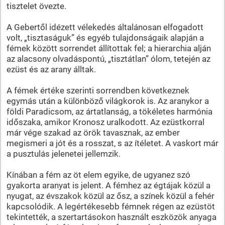
tisztelet övezte.
A Gebertől idézett vélekedés általánosan elfogadott
volt, „tisztaságuk” és egyéb tulajdonságaik alapján a
fémek között sorrendet állítottak fel; a hierarchia alján
az alacsony olvadáspontú, „tisztátlan” ólom, tetején az
ezüst és az arany álltak.
A fémek értéke szerinti sorrendben következnek
egymás után a különböző világkorok is. Az aranykor a
földi Paradicsom, az ártatlanság, a tökéletes harmónia
időszaka, amikor Kronosz uralkodott. Az ezüstkorral
már vége szakad az örök tavasznak, az ember
megismeri a jót és a rosszat, s az ítéletet. A vaskort már
a pusztulás jelenetei jellemzik.
Kínában a fém az öt elem egyike, de ugyanez szó
gyakorta aranyat is jelent. A fémhez az égtájak közül a
nyugat, az évszakok közül az ősz, a színek közül a fehér
kapcsolódik. A legértékesebb fémnek régen az ezüstöt
tekintették, a szertartásokon használt eszközök anyaga