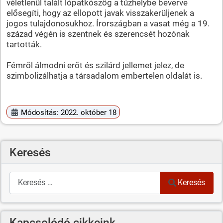
véletlenül talált lópatkószög a tűzhelybe beverve
elősegíti, hogy az ellopott javak visszakerüljenek a
jogos tulajdonosukhoz. Írországban a vasat még a 19.
század végén is szentnek és szerencsét hozónak
tartották.
Fémről álmodni erőt és szilárd jellemet jelez, de
szimbolizálhatja a társadalom embertelen oldalát is.
Módosítás: 2022. október 18
Keresés
Keresés
Keresés
Kapcsolódó cikkeink