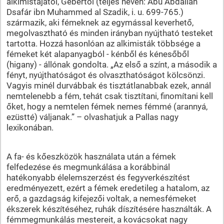
alkimistájától, Gebertől (teljes nevén: Abu Abdallah
Dsafár ibn Muhammed al Szadik, i. u. 699-765.)
származik, aki fémeknek az egymással keverhető,
megolvasztható és minden irányban nyújtható testeket
tartotta. Hozzá hasonlóan az alkimisták többsége a
fémeket két alapanyagból - kénből és kénesőből
(higany) - állónak gondolta. „Az első a színt, a második a
fényt, nyújthatóságot és olvaszthatóságot kölcsönzi.
Vagyis minél durvábbak és tisztátlanabbak ezek, annál
nemtelenebb a fém, tehát csak tisztítani, finomítani kell
őket, hogy a nemtelen fémek nemes fémmé (arannyá,
ezüstté) váljanak.” – olvashatjuk a Pallas nagy
lexikonában.
A fa- és kőeszközök használata után a fémek
felfedezése és megmunkálása a korábbinál
hatékonyabb élelemszerzést és fegyverkészítést
eredményezett, ezért a fémek eredetileg a hatalom, az
erő, a gazdagság kifejezői voltak, a nemesfémeket
ékszerek készítéséhez, ruhák díszítésére használták. A
fémmegmunkálás mestereit, a kovácsokat nagy