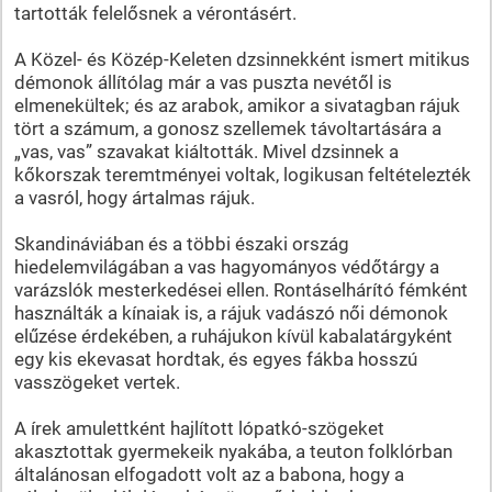
tartották felelősnek a vérontásért.
A Közel- és Közép-Keleten dzsinnekként ismert mitikus
démonok állítólag már a vas puszta nevétől is
elmenekültek; és az arabok, amikor a sivatagban rájuk
tört a számum, a gonosz szellemek távoltartására a
„vas, vas” szavakat kiáltották. Mivel dzsinnek a
kőkorszak teremtményei voltak, logikusan feltételezték
a vasról, hogy ártalmas rájuk.
Skandináviában és a többi északi ország
hiedelemvilágában a vas hagyományos védőtárgy a
varázslók mesterkedései ellen. Rontáselhárító fémként
használták a kínaiak is, a rájuk vadászó női démonok
elűzése érdekében, a ruhájukon kívül kabalatárgyként
egy kis ekevasat hordtak, és egyes fákba hosszú
vasszögeket vertek.
A írek amulettként hajlított lópatkó-szögeket
akasztottak gyermekeik nyakába, a teuton folklórban
általánosan elfogadott volt az a babona, hogy a