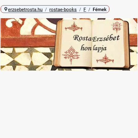
erzsebetrosta.hu
rostae-books
F
Fémek