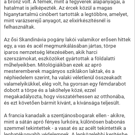
a bronz volt. A fémek, mint a fegyverek alapanyagai, a
hatalmat is jelképezték. Az ércek közül a magas
higanytartalmú cinóbert tartották a legtöbbre, amelyet,
mint varázserejű anyagot, az elixírkészítésnél is
felhasználtak.
Az ősi Skandinávia pogány lakói valamikor erősen hittek
egy, a vas és acél megmunkálásában jártas, törpe
iparos nemzetség létezésében, akik harci
szerszámokat, eszközöket gyártottak a földalatti
műhelyeikben. Mitológiáikban ezek az apró
mesteremberek magányos sziklákon laktak, és a
néphiedelem szerint, ha valaki véletlenül összeakadt
valamelyikükkel, elég volt, ha gyorsan egy fémdarabot
dobott a törpe és a lakóhelye közé, ezzel
megakadályozta, hogy visszatérhessen az otthonába,
és ezt követően bármit kívánt, a kívánsága teljesült.
A francia kanadaik a szentjánosbogarak ellen - akikre,
mint a sátán apró fényes lurkóira, különösen babonás
szemmel tekintettek - a vasat és az acélt tekintették a
leghatékonyabb védelemnek. A legközelebbi kerítésbe