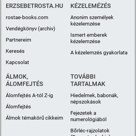
ERZSEBETROSTA.HU
KÉZELEMÉZÉS
rostae-books.com
Anonim személyek
kézelemzése
Vendégkönyv (archiv)
Ismert emberek
Partnereim
kézelemzése
Keresés
A kézelemzés gyakorlata
Kapcsolat
ÁLMOK,
TOVÁBBI
ÁLOMFEJTÉS
TARTALMAK
Álomfejtés A-tól Z-ig
Hiedelmek, babonák,
népszokások
Álomfejtés
Fejezetek a
Álmok témakörű cikkeim
numerológiából
Bőrléc-rajzolatok