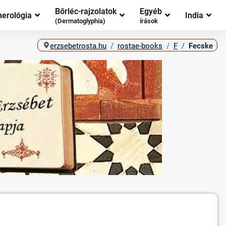
Bőrléc-rajzolatok
Egyéb
erológia
India
(Dermatoglyphia)
írások
erzsebetrosta.hu
rostae-books
F
Fecske