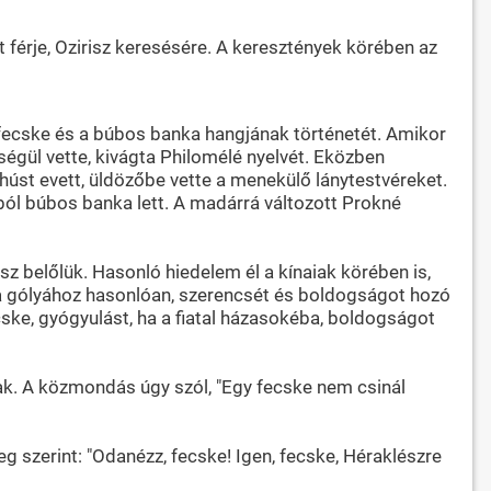
 férje, Ozirisz keresésére. A keresztények körében az
 fecske és a búbos banka hangjának történetét. Amikor
ségül vette, kivágta Philomélé nyelvét. Eközben
le húst evett, üldözőbe vette a menekülő lánytestvéreket.
ól búbos banka lett. A madárrá változott Prokné
sz belőlük. Hasonló hiedelem él a kínaiak körében is,
e a gólyához hasonlóan, szerencsét és boldogságot hozó
ske, gyógyulást, ha a fiatal házasokéba, boldogságot
nak. A közmondás úgy szól, "Egy fecske nem csinál
 szerint: "Odanézz, fecske! Igen, fecske, Héraklészre