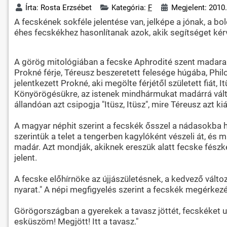
Írta:
Rosta Erzsébet
Kategória:
F
Megjelent: 2010.
A fecskének sokféle jelentése van, jelképe a jónak, a b
éhes fecskékhez hasonlítanak azok, akik segítséget kérv
A görög mitológiában a fecske Aphrodité szent madara.
Prokné férje, Téreusz beszeretett felesége húgába, Phil
jelentkezett Prokné, aki megölte férjétől született fiát, 
Könyörögésükre, az istenek mindhármukat madárrá válto
állandóan azt csipogja "Itüsz, Itüsz", mire Téreusz azt kiá
A magyar néphit szerint a fecskék ősszel a nádasokba hú
szerintük a telet a tengerben kagylóként vészeli át, és
madár. Azt mondják, akiknek ereszük alatt fecske fészk
jelent.
A fecske előhírnöke az újjászületésnek, a kedvező válto
nyarat." A népi megfigyelés szerint a fecskék megérkezés
Görögországban a gyerekek a tavasz jöttét, fecskéket u
esküszöm! Megjött! Itt a tavasz."