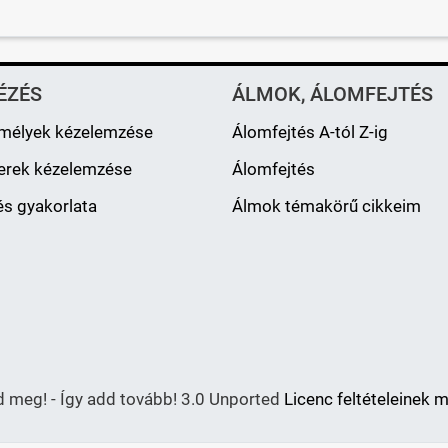
ÉZÉS
ÁLMOK, ÁLOMFEJTÉS
mélyek kézelemzése
Álomfejtés A-tól Z-ig
erek kézelemzése
Álomfejtés
s gyakorlata
Álmok témakörű cikkeim
meg! - Így add tovább! 3.0 Unported
Licenc feltételeinek 