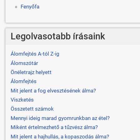
Fenyőfa
Legolvasotabb írásaink
Álomfejtés A-tól Z-ig
Álomszótár
Önéletrajz helyett
Álomfejtés
Mit jelent a fog elvesztésének álma?
Viszketés
Összetett számok
Mennyi ideig marad gyomrunkban az étel?
Miként értelmezhető a tűzvész álma?
Mit jelent a hajhullás, a kopaszodás álma?