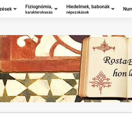
Fiziognómia,
Hiedelmek, babonák
zések
Num
karakterolvasás
népszokások