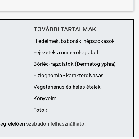
TOVÁBBI TARTALMAK
Hiedelmek, babonák, népszokások
Fejezetek a numerológiából
Bőrléc-rajzolatok (Dermatoglyphia)
Fiziognómia - karakterolvasás
Vegetáriánus és halas ételek
Könyveim
Fotók
megfelelően
szabadon felhasználható.