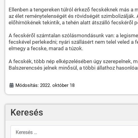
Ellenben a tengereken túlról érkező fecskéknek más a meg
az élet reménytelenségét és rövidségét szimbolizálják. 
előhírnökének tekintik, a tehén alatt átszálló fecskéről p
A fecskéről számtalan szólásmondásunk van: a legismert
fecskével perlekedni; nyári szállásért nem telel veled a
elmegy a fecske, marad a túzok.
A fecskék, több nép elképzelésében úgy szerepelnek, mi
Balszerencsés jelnek minősül, a többi állathoz hasonlóa
Módosítás: 2022. október 18
Keresés
Keresés