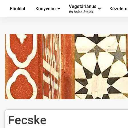
Vegetáriánus
Főoldal
Könyveim
Kézelem
és halas ételek
Fecske