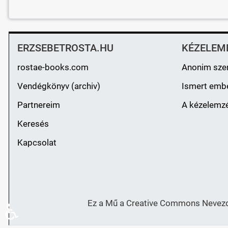
ERZSEBETROSTA.HU
KÉZELEM
rostae-books.com
Anonim sze
Vendégkönyv (archiv)
Ismert emb
Partnereim
A kézelemzé
Keresés
Kapcsolat
Ez a Mű a Creative Commons Nevezd 
♿