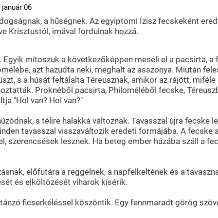
 január 06
oldogságnak, a hűségnek. Az egyiptomi Ízisz fecskeként eredt
e Krisztustól, imával fordulnak hozzá.
 Egyik mítoszuk a következőképpen meséli el a pacsirta, a
omélébe, azt hazudta neki, meghalt az asszonya. Miután fele
Itüszt, s a húsát feltálalta Téreusznak, amikor az rájött, mifé
ztatták. Proknéből pacsirta, Philoméléből fecske, Téreuszb
ltja "Hol van? Hol van?"
zódnak, s télire halakká változnak. Tavasszal újra fecske le
 minden tavasszal visszaváltozik eredeti formájába. A fecsk
el, szerencsések lesznek. Ha beteg ember házába száll a fec
zásnak, előfutára a reggelnek, a napfelkeltének és a tavasz
ét és elköltözését viharok kísérik.
tánzó ficserkéléssel köszöntik. Egy fennmaradt görög szöveg