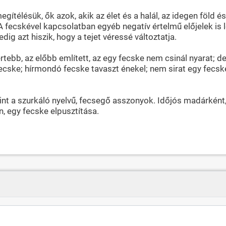
ítélésük, ők azok, akik az élet és a halál, az idegen föld és
A fecskével kapcsolatban egyéb negatív értelmű előjelek is 
edig azt hiszik, hogy a tejet véressé változtatja.
ebb, az előbb említett, az egy fecske nem csinál nyarat; d
 fecske; hírmondó fecske tavaszt énekel; nem sirat egy fecsk
nt a szurkáló nyelvű, fecsegő asszonyok. Időjós madárként
n, egy fecske elpusztítása.