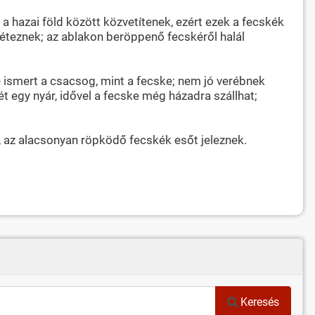
 a hazai föld között közvetítenek, ezért ezek a fecskék
léteznek; az ablakon beröppenő fecskéről halál
e ismert a csacsog, mint a fecske; nem jó verébnek
ét egy nyár, idővel a fecske még házadra szállhat;
, az alacsonyan röpködő fecskék esőt jeleznek.
Keresés