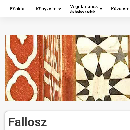
Vegetáriánus
Főoldal
Könyveim
Kézelem
és halas ételek
Fallosz