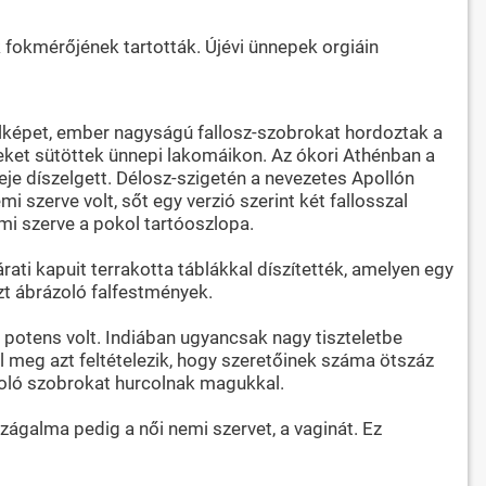
 fokmérőjének tartották. Újévi ünnepek orgiáin
jelképet, ember nagyságú fallosz-szobrokat hordoztak a
eket sütöttek ünnepi lakomáikon. Az ókori Athénban a
eje díszelgett. Délosz-szigetén a nevezetes Apollón
szerve volt, sőt egy verzió szerint két fallosszal
emi szerve a pokol tartóoszlopa.
rati kapuit terrakotta táblákkal díszítették, amelyen egy
szt ábrázoló falfestmények.
 potens volt. Indiában ugyancsak nagy tiszteletbe
l meg azt feltételezik, hogy szeretőinek száma ötszáz
ázoló szobrokat hurcolnak magukkal.
országalma pedig a női nemi szervet, a vaginát. Ez