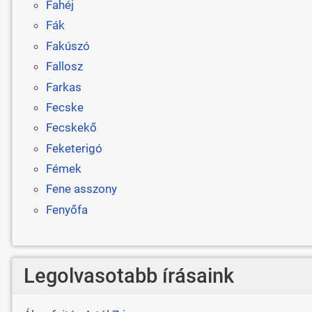
Fahéj
Fák
Fakúszó
Fallosz
Farkas
Fecske
Fecskekő
Feketerigó
Fémek
Fene asszony
Fenyőfa
Legolvasotabb írásaink