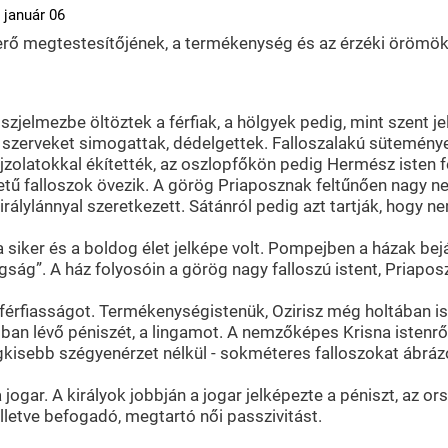
 január 06
tőerő megtestesítőjének, a termékenység és az érzéki örömök
zjelmezbe öltöztek a férfiak, a hölgyek pedig, mint szent 
i szerveket simogattak, dédelgettek. Falloszalakú sütemény
ajzolatokkal ékítették, az oszlopfőkön pedig Hermész isten f
ű falloszok övezik. A görög Priaposznak feltűnően nagy nemi 
rálylánnyal szeretkezett. Sátánról pedig azt tartják, hogy n
 siker és a boldog élet jelképe volt. Pompejben a házak bejá
ldogság”. A ház folyosóin a görög nagy falloszú istent, Priapo
 férfiasságot. Termékenységistenük, Ozirisz még holtában is
ióban lévő péniszét, a lingamot. A nemzőképes Krisna istenrő
legkisebb szégyenérzet nélkül - sokméteres falloszokat ábr
 a jogar. A királyok jobbján a jogar jelképezte a péniszt, az 
, illetve befogadó, megtartó női passzivitást.