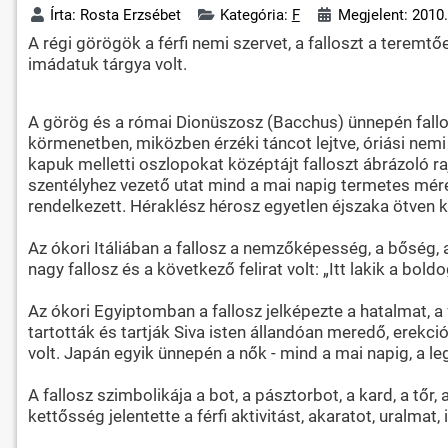
Írta:
Rosta Erzsébet
Kategória:
F
Megjelent: 2010.
A régi görögök a férfi nemi szervet, a falloszt a terem
imádatuk tárgya volt.
A görög és a római Dionüszosz (Bacchus) ünnepén fallos
körmenetben, miközben érzéki táncot lejtve, óriási nem
kapuk melletti oszlopokat középtájt falloszt ábrázoló r
szentélyhez vezető utat mind a mai napig termetes méret
rendelkezett. Héraklész hérosz egyetlen éjszaka ötven ki
Az ókori Itáliában a fallosz a nemzőképesség, a bőség, a
nagy fallosz és a következő felirat volt: „Itt lakik a bo
Az ókori Egyiptomban a fallosz jelképezte a hatalmat, a
tartották és tartják Siva isten állandóan meredő, erekc
volt. Japán egyik ünnepén a nők - mind a mai napig, a 
A fallosz szimbolikája a bot, a pásztorbot, a kard, a tőr,
kettősség jelentette a férfi aktivitást, akaratot, uralmat