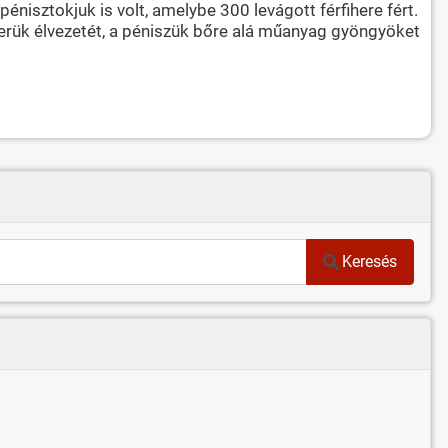
nisztokjuk is volt, amelybe 300 levágott férfihere fért.
tnerük élvezetét, a péniszük bőre alá műanyag gyöngyöket
Keresés