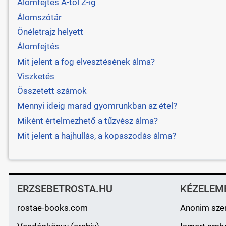
Álomfejtés A-tól Z-ig
Álomszótár
Önéletrajz helyett
Álomfejtés
Mit jelent a fog elvesztésének álma?
Viszketés
Összetett számok
Mennyi ideig marad gyomrunkban az étel?
Miként értelmezhető a tűzvész álma?
Mit jelent a hajhullás, a kopaszodás álma?
ERZSEBETROSTA.HU
KÉZELEM
rostae-books.com
Anonim sze