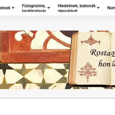
Fiziognómia,
Hiedelmek, babonák
zések
Num
karakterolvasás
népszokások