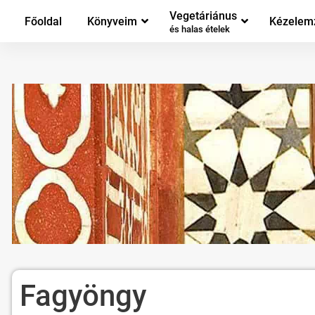
Vegetáriánus
Főoldal
Könyveim
Kézelem
és halas ételek
Fagyöngy