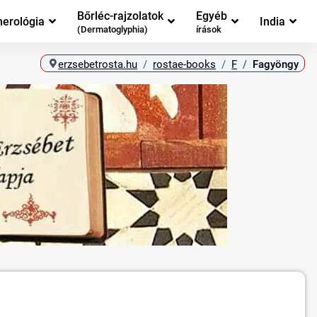
Bőrléc-rajzolatok
Egyéb
erológia
India
(Dermatoglyphia)
írások
erzsebetrosta.hu
rostae-books
F
Fagyöngy