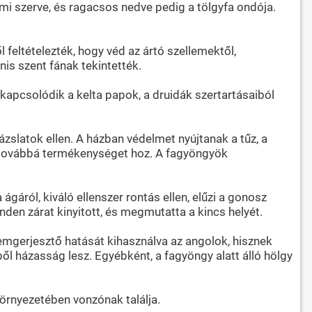
emi szerve, és ragacsos nedve pedig a tölgyfa ondója.
 feltételezték, hogy véd az ártó szellemektől,
nis szent fának tekintették.
apcsolódik a kelta papok, a druidák szertartásaiból
slatok ellen. A házban védelmet nyújtanak a tűz, a
k, továbbá termékenységet hoz. A fagyöngyök
 ágáról, kiváló ellenszer rontás ellen, elűzi a gonosz
nden zárat kinyitott, és megmutatta a kincs helyét.
lemgerjesztő hatását kihasználva az angolok, hisznek
ől házasság lesz. Egyébként, a fagyöngy alatt álló hölgy
örnyezetében vonzónak találja.