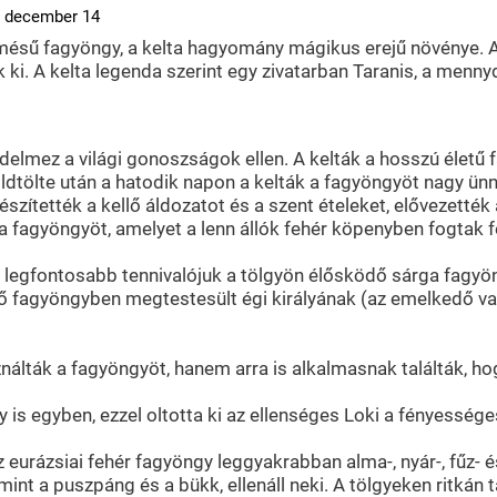
. december 14
ésű fagyöngy, a kelta hagyomány mágikus erejű növénye. A d
ták ki. A kelta legenda szerint egy zivatarban Taranis, a men
édelmez a világi gonoszságok ellen. A kelták a hosszú életű
"Holdtölte után a hatodik napon a kelták a fagyöngyöt nagy ü
lőkészítették a kellő áldozatot és a szent ételeket, elővezett
 a fagyöngyöt, amelyet a lenn állók fehér köpenyben fogtak fe
 legfontosabb tennivalójuk a tölgyön élősködő sárga fagyön
endő fagyöngyben megtestesült égi királyának (az emelkedő v
álták a fagyöngyöt, hanem arra is alkalmasnak találták, ho
egyben, ezzel oltotta ki az ellenséges Loki a fényességes i
urázsiai fehér fagyöngy leggyakrabban alma-, nyár-, fűz- és
int a puszpáng és a bükk, ellenáll neki. A tölgyeken ritkán 