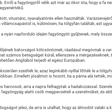
Erről a fagyöngyről vélik azt már az ókor óta, hogy a fa n
l egyenértékű.
t, vitustánc, nyavalyatörés ellen használták. Varázserejéről
illámcsapástól is, különösen, ha tölgyfán találták, ezt ugya
 nyári napforduló idején fagyöngyöt gyűjtenek, mely összek
őjének bátorságot kölcsönöznek, ráadásul megóvnak a varáz
kivonat számos betegséget kúrál, ellenszere a mérgezésekne
ehetően Angliából terjedt el egész Európában.
szerűen szedték le, azaz leginkább nyíllal lőtték le a tölgyfa
ókban. Emellett jósálmot is hozott, ha a párna alá tették, mi
ges harcosok, arra a napra felhagytak a hadakozással. Szere
 fagyöngyág alatti csók megpecsételi a szerelmüket, és ebb
ságot jelez, de arra is utalhat, hogy az álmodót valaki a k