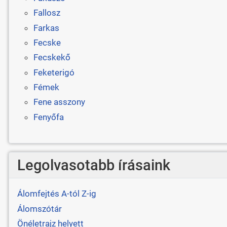
Fallosz
Farkas
Fecske
Fecskekő
Feketerigó
Fémek
Fene asszony
Fenyőfa
Legolvasotabb írásaink
Álomfejtés A-tól Z-ig
Álomszótár
Önéletrajz helyett