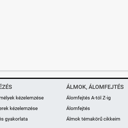
ÉZÉS
ÁLMOK, ÁLOMFEJTÉS
mélyek kézelemzése
Álomfejtés A-tól Z-ig
erek kézelemzése
Álomfejtés
s gyakorlata
Álmok témakörű cikkeim