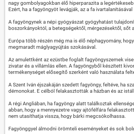
nagy gombolyagokban élő hiperparazita a legértékesebb. 
Ezért, ha a fagyöngyöt levágják, az a fa ivartalanításáva
A fagyöngynek a népi gyógyászat gyógyhatást tulajdonítot
boszorkányoktól, a betegségektől, mérgezésektől, sőt a v
Európa több részén még ma is élő néphagyomány, hogy a
megmaradt máglyagyújtás szokásával.
Az amulettként az ezüstbe foglalt fagyöngyszemek visel
zivatar és a villámlás ellen. A fagyöngyből készített 
termékenységet elősegítő szerként való használata felt
A Szent Iván éjszakáján szedett fagyöngy, feltéve, ha szak
démonokat. E célból felakasztották a házban és az istáll
A régi Angliában, ha fagyöngy alatt találkoztak ellensé
abban, hogy a mennyezetre vagy ajtófélfára felakasztott
nem utasíthatja vissza, hogy bárki megcsókolhassa.
Fagyönggyel álmodni örömteli eseményeket és sok boldog