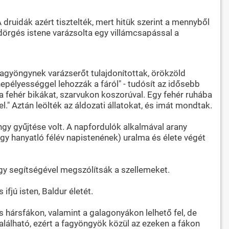
ruidák azért tisztelték, mert hitük szerint a mennyből
nydörgés istene varázsolta egy villámcsapással a
 fagyöngynek varázserőt tulajdonítottak, örökzöld
nnepélyességgel lehozzák a fáról" - tudósít az idősebb
ék a fehér bikákat, szarvukon koszorúval. Egy fehér ruhába
l." Aztán leölték az áldozati állatokat, és imát mondtak.
gy gyűjtése volt. A napfordulók alkalmával arany
agy hanyatló félév napistenének) uralma és élete végét
gy segítségével megszólítsák a szellemeket.
fjú isten, Baldur életét.
 hársfákon, valamint a galagonyákon lelhető fel, de
található, ezért a fagyöngyök közül az ezeken a fákon