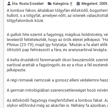
Írta:
Rosta Erzsébet
Kategória:
F
Megjelent: 2009
A lombos fákon, általában tölgyfán élősködő, bogyóterm
hullott, s a tölgyfát, amelyen nőtt, az istenek választot
tölgyfalombok közé.
A gallok hite szerint a fagyöngy, mágikus holdnövény, v
leveleiről feltételezték, hogy az örök életet jelképezi. 
Plinius (23-79), majd így folytatja: "Miután a fa alatt e
öltözött pap felmászott a fára, és aranysarlóval levágta
A kelta druidákról fennmaradt ókori beszámolók szerint
sarlóval aratták a fagyöngyöt, és ez a rítus a fél eszt
jelképezte.
A régi rómaiak nemcsak a gonosz elleni védelemre haszn
A germán mitológiában szerencsétlenséget hozó növény is 
Az élősködő fagyöngy megfertőzheti a lombos fákat. Az e
olykor előfordul még az akácfán is. Néhány fa azonban, m