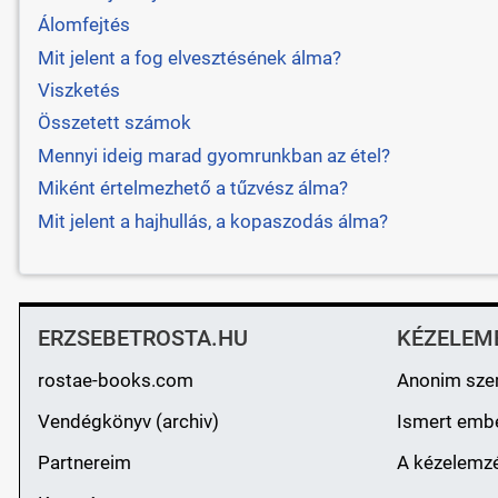
Álomfejtés
Mit jelent a fog elvesztésének álma?
Viszketés
Összetett számok
Mennyi ideig marad gyomrunkban az étel?
Miként értelmezhető a tűzvész álma?
Mit jelent a hajhullás, a kopaszodás álma?
ERZSEBETROSTA.HU
KÉZELEM
rostae-books.com
Anonim sze
Vendégkönyv (archiv)
Ismert emb
Partnereim
A kézelemzé